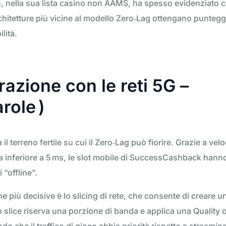
, nella sua lista casino non AAMS, ha spesso evidenziato c
chitetture più vicine al modello Zero‑Lag ottengano punteggi
ilità.
razione con le reti 5G –
role )
il terreno fertile su cui il Zero‑Lag può fiorire. Grazie a velo
a inferiore a 5 ms, le slot mobile di SuccessCashback hanno
“offline”.
e più decisive è lo slicing di rete, che consente di creare 
 slice riserva una porzione di banda e applica una Quality 
do che il traffico di gioco abbia priorità rispetto a streamin