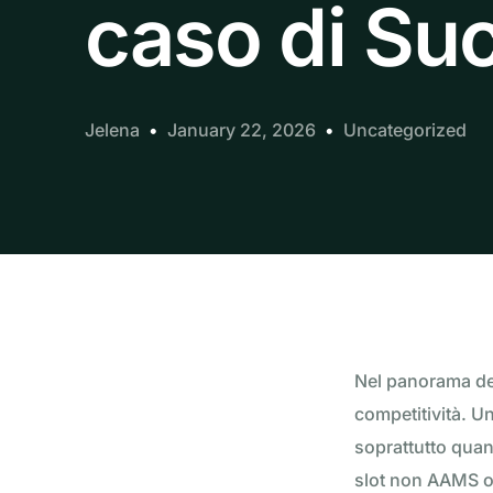
caso di S
Jelena
January 22, 2026
Uncategorized
Nel panorama dei
competitività. Un
soprattutto quan
slot non AAMS o 