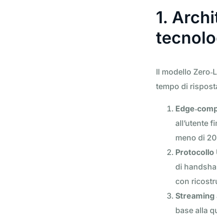
1. Archi
tecnolog
Il modello Zero‑
tempo di rispost
Edge‑comp
all’utente 
meno di 20 
Protocollo
di handshak
con ricostr
Streaming 
base alla qu