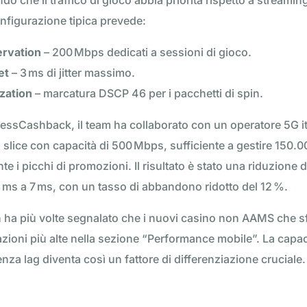
nfigurazione tipica prevede:
ervation
– 200 Mbps dedicati a sessioni di gioco.
et
– 3 ms di jitter massimo.
ization
– marcatura DSCP 46 per i pacchetti di spin.
essCashback, il team ha collaborato con un operatore 5G it
slice con capacità di 500 Mbps, sufficiente a gestire 150.0
te i picchi di promozioni. Il risultato è stato una riduzione
8 ms a 7 ms, con un tasso di abbandono ridotto del 12 %.
 ha più volte segnalato che i nuovi casino non AAMS che sf
zioni più alte nella sezione “Performance mobile”. La capacit
nza lag diventa così un fattore di differenziazione cruciale.