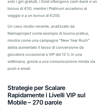
solo i giri gratuiti, i Gold ottengono cash‑back e un
bonus di €50, mentre i Platinum accedono al
viaggio e a un bonus di €200.
Un caso studio recente, analizzato da
Naimaproject come esempio di buona pratica,
mostra come una campagna “New Year Rush”
abbia aumentato il tasso di conversione da
giocatore occasional a VIP del 12 % in una
settimana, grazie a una comunicazione mirata via
push e email.
Strategie per Scalare
Rapidamente i Livelli VIP sul
Mobile – 270 parole