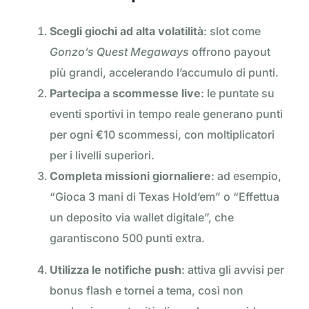
Scegli giochi ad alta volatilità
: slot come
Gonzo’s Quest Megaways
offrono payout
più grandi, accelerando l’accumulo di punti.
Partecipa a scommesse live
: le puntate su
eventi sportivi in tempo reale generano punti
per ogni €10 scommessi, con moltiplicatori
per i livelli superiori.
Completa missioni giornaliere
: ad esempio,
“Gioca 3 mani di Texas Hold’em” o “Effettua
un deposito via wallet digitale”, che
garantiscono 500 punti extra.
Utilizza le notifiche push
: attiva gli avvisi per
bonus flash e tornei a tema, così non