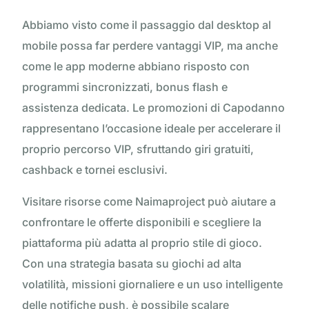
Abbiamo visto come il passaggio dal desktop al
mobile possa far perdere vantaggi VIP, ma anche
come le app moderne abbiano risposto con
programmi sincronizzati, bonus flash e
assistenza dedicata. Le promozioni di Capodanno
rappresentano l’occasione ideale per accelerare il
proprio percorso VIP, sfruttando giri gratuiti,
cashback e tornei esclusivi.
Visitare risorse come Naimaproject può aiutare a
confrontare le offerte disponibili e scegliere la
piattaforma più adatta al proprio stile di gioco.
Con una strategia basata su giochi ad alta
volatilità, missioni giornaliere e un uso intelligente
delle notifiche push, è possibile scalare