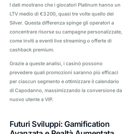
I dati mostrano che i giocatori Platinum hanno un
LTV medio di €3 200, quasi tre volte quello dei
Silver. Questa differenza spinge gli operatori a
concentrare risorse su campagne personalizzate,
come inviti a eventi live streaming o offerte di
cashback premium.
Grazie a queste analisi, i casinò possono
prevedere quali promozioni saranno più efficaci
per ciascun segmento e ottimizzare il calendario
di Capodanno, massimizzando la conversione da
nuovo utente a VIP.
Futuri Sviluppi: Gamification
Avanzata e Realtà Aumentata