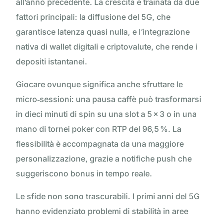
all’anno precedente. La crescita è trainata da due
fattori principali: la diffusione del 5G, che
garantisce latenza quasi nulla, e l’integrazione
nativa di wallet digitali e criptovalute, che rende i
depositi istantanei.
Giocare ovunque significa anche sfruttare le
micro‑sessioni: una pausa caffè può trasformarsi
in dieci minuti di spin su una slot a 5 × 3 o in una
mano di tornei poker con RTP del 96,5 %. La
flessibilità è accompagnata da una maggiore
personalizzazione, grazie a notifiche push che
suggeriscono bonus in tempo reale.
Le sfide non sono trascurabili. I primi anni del 5G
hanno evidenziato problemi di stabilità in aree