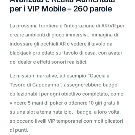
per i VIP Mobile – 260 parole
La prossima frontiera è l’integrazione di AR/VR per
creare ambienti di gioco immersivi. Immagina di
indossare gli occhiali AR e vedere il tavolo da
blackjack proiettato sul tavolo di casa, con avatar
dei dealer e effetti sonori realistici.
Le missioni narrative, ad esempio “Caccia al
Tesoro di Capodanno”, assegnerebbero badge
collezionabili per ogni obiettivo completato, come
vincere 5 mani di poker o ottenere 10 giri gratuiti
su una slot a tema natalizio. I badge, a loro volta,
sbloccano livelli VIP temporanei con moltiplicatori
di punti.