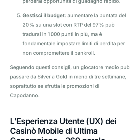
perderai opportunità di guadagno rapido.
Gestisci il budget
: aumentare la puntata del
20 % su una slot con RTP del 97 % può
tradursi in 1 000 punti in più, ma è
fondamentale impostare limiti di perdita per
non compromettere il bankroll.
Seguendo questi consigli, un giocatore medio può
passare da Silver a Gold in meno di tre settimane,
soprattutto se sfrutta le promozioni di
Capodanno.
L’Esperienza Utente (UX) dei
Casinò Mobile di Ultima