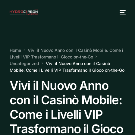
Home
Vivi il Nuovo Anno con il Casinò Mobile: Come i
Livelli VIP Trasformano il Gioco on‑the‑Go
Uncategorized
Vivi il Nuovo Anno con il Casinò
Mobile: Come i Livelli VIP Trasformano il Gioco on‑the‑Go
Vivi il Nuovo Anno
con il Casinò Mobile:
Come i Livelli VIP
Trasformano il Gioco