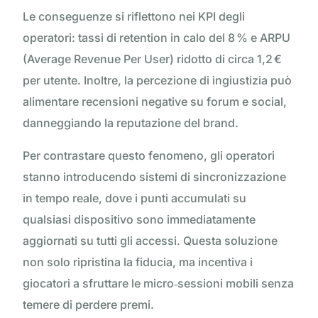
Le conseguenze si riflettono nei KPI degli
operatori: tassi di retention in calo del 8 % e ARPU
(Average Revenue Per User) ridotto di circa 1,2 €
per utente. Inoltre, la percezione di ingiustizia può
alimentare recensioni negative su forum e social,
danneggiando la reputazione del brand.
Per contrastare questo fenomeno, gli operatori
stanno introducendo sistemi di sincronizzazione
in tempo reale, dove i punti accumulati su
qualsiasi dispositivo sono immediatamente
aggiornati su tutti gli accessi. Questa soluzione
non solo ripristina la fiducia, ma incentiva i
giocatori a sfruttare le micro‑sessioni mobili senza
temere di perdere premi.