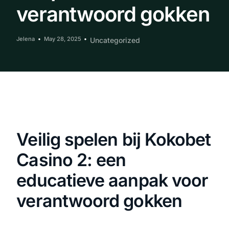
verantwoord gokken
Jelena
May 28, 2025
Uncategorized
Veilig spelen bij Kokobet
Casino 2: een
educatieve aanpak voor
verantwoord gokken