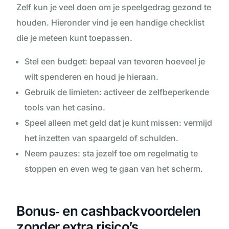
Zelf kun je veel doen om je speelgedrag gezond te
houden. Hieronder vind je een handige checklist
die je meteen kunt toepassen.
Stel een budget: bepaal van tevoren hoeveel je
wilt spenderen en houd je hieraan.
Gebruik de limieten: activeer de zelfbeperkende
tools van het casino.
Speel alleen met geld dat je kunt missen: vermijd
het inzetten van spaargeld of schulden.
Neem pauzes: sta jezelf toe om regelmatig te
stoppen en even weg te gaan van het scherm.
Bonus‑ en cashbackvoordelen
zonder extra risico’s