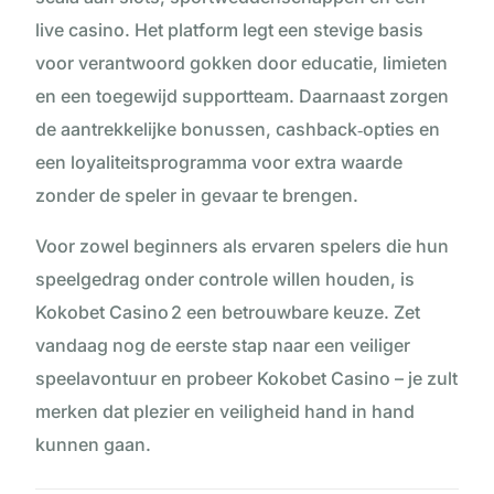
live casino. Het platform legt een stevige basis
voor verantwoord gokken door educatie, limieten
en een toegewijd supportteam. Daarnaast zorgen
de aantrekkelijke bonussen, cashback‑opties en
een loyaliteitsprogramma voor extra waarde
zonder de speler in gevaar te brengen.
Voor zowel beginners als ervaren spelers die hun
speelgedrag onder controle willen houden, is
Kokobet Casino 2 een betrouwbare keuze. Zet
vandaag nog de eerste stap naar een veiliger
speelavontuur en probeer Kokobet Casino – je zult
merken dat plezier en veiligheid hand in hand
kunnen gaan.