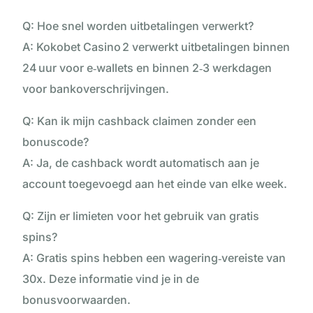
Q: Hoe snel worden uitbetalingen verwerkt?
A: Kokobet Casino 2 verwerkt uitbetalingen binnen
24 uur voor e‑wallets en binnen 2‑3 werkdagen
voor bankoverschrijvingen.
Q: Kan ik mijn cashback claimen zonder een
bonuscode?
A: Ja, de cashback wordt automatisch aan je
account toegevoegd aan het einde van elke week.
Q: Zijn er limieten voor het gebruik van gratis
spins?
A: Gratis spins hebben een wagering‑vereiste van
30x. Deze informatie vind je in de
bonusvoorwaarden.