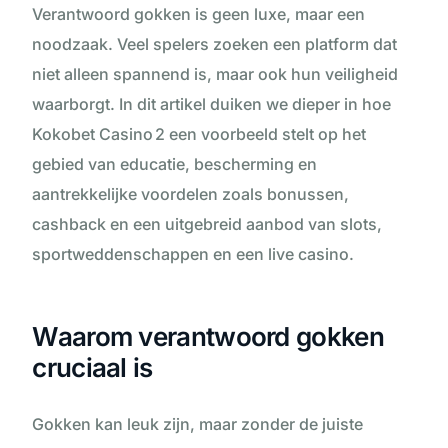
Verantwoord gokken is geen luxe, maar een
noodzaak. Veel spelers zoeken een platform dat
niet alleen spannend is, maar ook hun veiligheid
waarborgt. In dit artikel duiken we dieper in hoe
Kokobet Casino 2 een voorbeeld stelt op het
gebied van educatie, bescherming en
aantrekkelijke voordelen zoals bonussen,
cashback en een uitgebreid aanbod van slots,
sportweddenschappen en een live casino.
Waarom verantwoord gokken
cruciaal is
Gokken kan leuk zijn, maar zonder de juiste