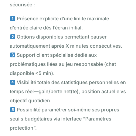
sécurisée :
Présence explicite d’une limite maximale
d’entrée claire dès l’écran initial.
Options disponibles permettant pauser
automatiquement après X minutes consécutives.
Support client spécialisé dédié aux
problématiques liées au jeu responsable (chat
disponible <5 min).
Visibilité totale des statistiques personnelles en
temps réel—gain/perte net(te), position actuelle vs
objectif quotidien.
Possibilité paramétrer soi‑même ses propres
seuils budgétaires via interface “Paramètres
protection”.