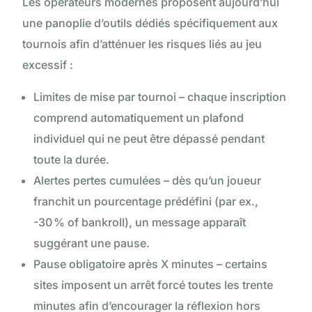
Les opérateurs modernes proposent aujourd’hui
une panoplie d’outils dédiés spécifiquement aux
tournois afin d’atténuer les risques liés au jeu
excessif :
Limites de mise par tournoi – chaque inscription
comprend automatiquement un plafond
individuel qui ne peut être dépassé pendant
toute la durée.
Alertes pertes cumulées – dès qu’un joueur
franchit un pourcentage prédéfini (par ex.,
-30 % of bankroll), un message apparaît
suggérant une pause.
Pause obligatoire après X minutes – certains
sites imposent un arrêt forcé toutes les trente
minutes afin d’encourager la réflexion hors