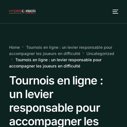
Home
Tournois en ligne : un levier responsable pour
accompagner les joueurs en difficulté
Uncategorized
Tournois en ligne : un levier responsable pour
accompagner les joueurs en difficulté
Tournois en ligne :
un levier
responsable pour
accompagner les