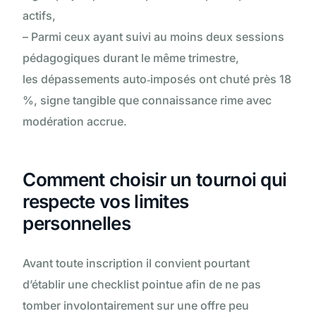
actifs,
– Parmi ceux ayant suivi au moins deux sessions
pédagogiques durant le même trimestre,
les dépassements auto‑imposés ont chuté près 18
%, signe tangible que connaissance rime avec
modération accrue.
Comment choisir un tournoi qui
respecte vos limites
personnelles
Avant toute inscription il convient pourtant
d’établir une checklist pointue afin de ne pas
tomber involontairement sur une offre peu