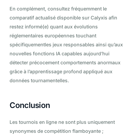
En complément, consultez fréquemment le
comparatif actualisé disponible sur Calyxis afin
restez informé(e) quant aux évolutions
réglementaires européennes touchant
spécifiquementles jeux responsables ainsi qu’aux
nouvelles fonctions IA capables aujourd’hui
détecter précocement comportements anormaux
grâce à l’apprentissage profond appliqué aux
données tournamentelles.
Conclusion
Les tournois en ligne ne sont plus uniquement
synonymes de compétition flamboyante ;