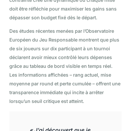
contrainte crée une dynamique où chaque mise
doit être réfléchie pour maximiser les gains sans
dépasser son budget fixé dès le départ.
Des études récentes menées par l’Observatoire
Européen du Jeu Responsable montrent que plus
de six joueurs sur dix participant à un tournoi
déclarent avoir mieux contrôlé leurs dépenses
grâce au tableau de bord visible en temps réel.
Les informations affichées – rang actuel, mise
moyenne par round et perte cumulée – offrent une
transparence immédiate qui incite à arrêter
lorsqu’un seuil critique est atteint.
« J’ai découvert que je