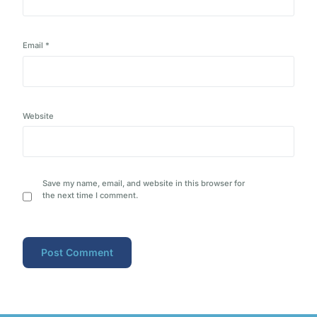
Email
*
Website
Save my name, email, and website in this browser for
the next time I comment.