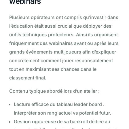
webinars
Plusieurs opérateurs ont compris qu’investir dans
l’éducation était aussi crucial que déployer des
outils techniques protecteurs. Ainsi ils organisent
fréquemment des webinaires avant ou après leurs
grands événements multijoueurs afin d’expliquer
concrètement comment jouer responsablement
tout en maximisant ses chances dans le
classement final.
Contenu typique abordé lors d’un atelier :
Lecture efficace du tableau leader‑board :
interpréter son rang actuel vs potentiel futur.
Gestion rigoureuse de sa bankroll dédiée au