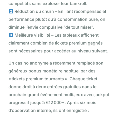
compétitifs sans exploser leur bankroll.
Réduction du churn – En liant récompenses et
performance plutôt qu’à consommation pure, on
diminue l’envie compulsive “de tout miser”.
Meilleure visibilité – Les tableaux affichent
clairement combien de tickets premium gagnés
sont nécessaires pour accéder au niveau suivant.
Un casino anonyme a récemment remplacé son
généreux bonus monétaire habituel par des
« tickets premium tournants ». Chaque ticket
donne droit à deux entrées gratuites dans le
prochain grand événement multi‑jeux avec jackpot
progressif jusqu’à €12 000+. Après six mois
d’observation interne, ils ont enregistré :