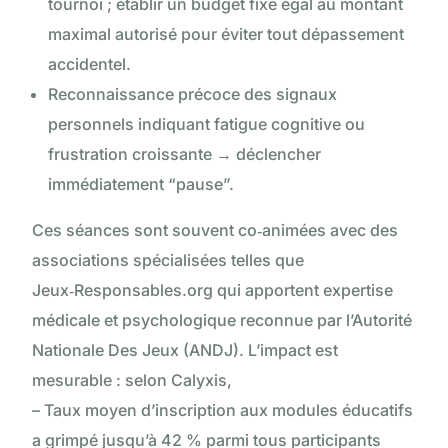
tournoi ; établir un budget fixe égal au montant
maximal autorisé pour éviter tout dépassement
accidentel.
Reconnaissance précoce des signaux
personnels indiquant fatigue cognitive ou
frustration croissante → déclencher
immédiatement “pause”.
Ces séances sont souvent co‑animées avec des
associations spécialisées telles que
Jeux‑Responsables.org qui apportent expertise
médicale et psychologique reconnue par l’Autorité
Nationale Des Jeux (ANDJ). L’impact est
mesurable : selon Calyxis,
– Taux moyen d’inscription aux modules éducatifs
a grimpé jusqu’à 42 % parmi tous participants