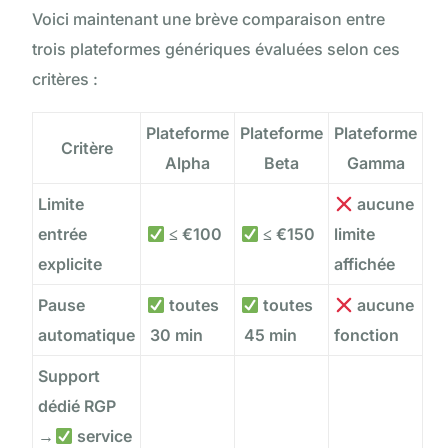
Voici maintenant une brève comparaison entre
trois plateformes génériques évaluées selon ces
critères :
Plateforme
Plateforme
Plateforme
Critère
Alpha
Beta
Gamma
Limite
aucune
entrée
≤ €100
≤ €150
limite
explicite
affichée
Pause
toutes
toutes
aucune
automatique
30 min
45 min
fonction
Support
dédié RGP
→
service