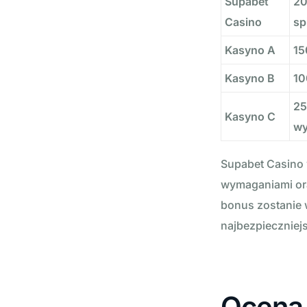
Supabet
20
Casino
sp
Kasyno A
15
Kasyno B
10
25
Kasyno C
wy
Supabet Casino w
wymaganiami ora
bonus zostanie 
najbezpieczniejs
Ocena 