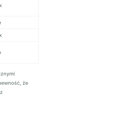
k
e
k
e
ycznymi
 pewność, że
 z