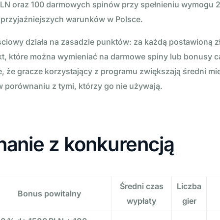
LN oraz 100 darmowych spinów przy spełnieniu wymogu 2
ajprzyjaźniejszych warunków w Polsce.
ściowy działa na zasadzie punktów: za każdą postawioną z
kt, które można wymieniać na darmowe spiny lub bonusy c
e, że gracze korzystający z programu zwiększają średni mi
w porównaniu z tymi, którzy go nie używają.
anie z konkurencją
Średni czas
Liczba
Bonus powitalny
wypłaty
gier