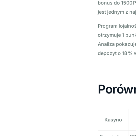
bonus do 1500 P
jest jednym z n
Program lojalno
otrzymuje 1 pun
Analiza pokazuj
depozyt o 18 % 
Porówn
Kasyno