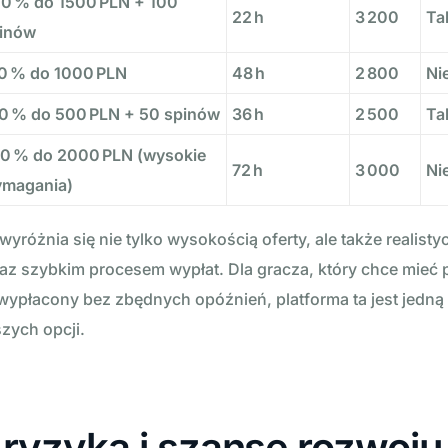
0 % do 1500 PLN + 100
22 h
3 200
Ta
inów
0 % do 1000 PLN
48 h
2 800
Ni
0 % do 500 PLN + 50 spinów
36 h
2 500
Ta
0 % do 2000 PLN (wysokie
72 h
3 000
Ni
magania)
yróżnia się nie tylko wysokością oferty, ale także realist
z szybkim procesem wypłat. Dla gracza, który chce mieć
wypłacony bez zbędnych opóźnień, platforma ta jest jedną
zych opcji.
ryzyka i szanse rozwoju