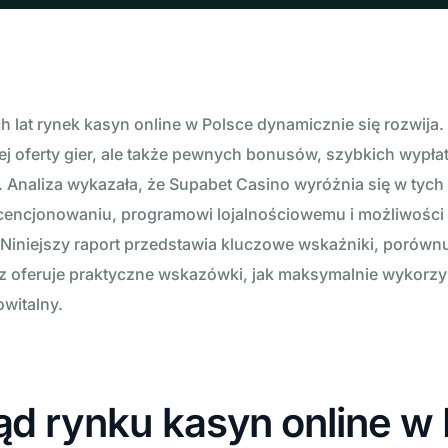
h lat rynek kasyn online w Polsce dynamicznie się rozwija
iej oferty gier, ale także pewnych bonusów, szybkich wypła
 Analiza wykazała, że Supabet Casino wyróżnia się w tyc
licencjonowaniu, programowi lojalnościowemu i możliwości 
Niniejszy raport przedstawia kluczowe wskaźniki, porównu
z oferuje praktyczne wskazówki, jak maksymalnie wykorz
witalny.
ąd rynku kasyn online w