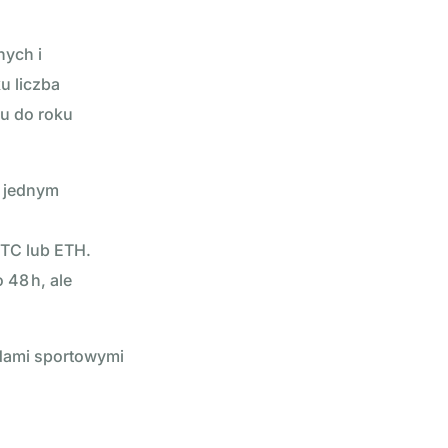
nych i
u liczba
u do roku
w jednym
BTC lub ETH.
 48 h, ale
adami sportowymi