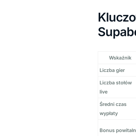
Kluczo
Supabe
Wskaźnik
Liczba gier
Liczba stołów
live
Średni czas
wypłaty
Bonus powital