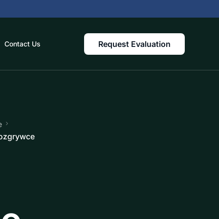
Request Evaluation
Contact Us
e
rozgrywce