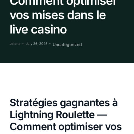
Comment optimiser
vos mises dans le
live casino
Jelena
July 26, 2025
Uncategorized
Stratégies gagnantes à
Lightning Roulette —
Comment optimiser vos