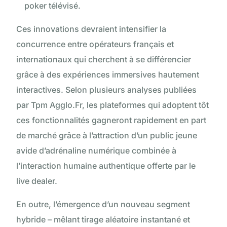
poker télévisé.
Ces innovations devraient intensifier la
concurrence entre opérateurs français et
internationaux qui cherchent à se différencier
grâce à des expériences immersives hautement
interactives. Selon plusieurs analyses publiées
par Tpm Agglo.Fr, les plateformes qui adoptent tôt
ces fonctionnalités gagneront rapidement en part
de marché grâce à l’attraction d’un public jeune
avide d’adrénaline numérique combinée à
l’interaction humaine authentique offerte par le
live dealer.
En outre, l’émergence d’un nouveau segment
hybride – mêlant tirage aléatoire instantané et