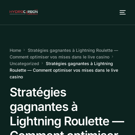
Home
Stratégies gagnantes à Lightning Roulette —
Comment optimiser vos mises dans le live casino
Uncategorized
Stratégies gagnantes à Lightning
Roulette — Comment optimiser vos mises dans le live
casino
Stratégies
gagnantes à
Lightning Roulette —