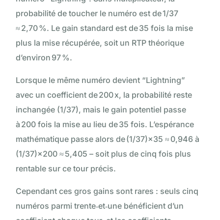
probabilité de toucher le numéro est de 1/37
≈ 2,70 %. Le gain standard est de 35 fois la mise
plus la mise récupérée, soit un RTP théorique
d’environ 97 %.
Lorsque le même numéro devient “Lightning”
avec un coefficient de 200 x, la probabilité reste
inchangée (1/37), mais le gain potentiel passe
à 200 fois la mise au lieu de 35 fois. L’espérance
mathématique passe alors de (1/37)×35 ≈ 0,946 à
(1/37)×200 ≈ 5,405 – soit plus de cinq fois plus
rentable sur ce tour précis.
Cependant ces gros gains sont rares : seuls cinq
numéros parmi trente‑et‑une bénéficient d’un