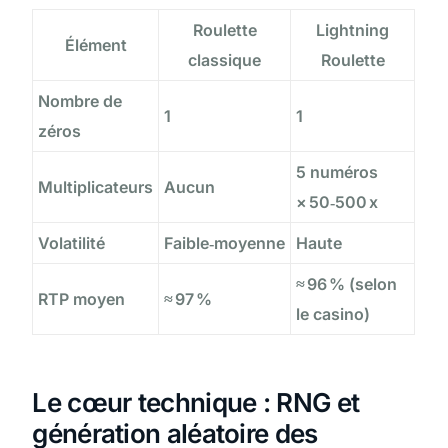
Roulette
Lightning
Élément
classique
Roulette
Nombre de
1
1
zéros
5 numéros
Multiplicateurs
Aucun
× 50‑500 x
Volatilité
Faible‑moyenne
Haute
≈ 96 % (selon
RTP moyen
≈ 97 %
le casino)
Le cœur technique : RNG et
génération aléatoire des