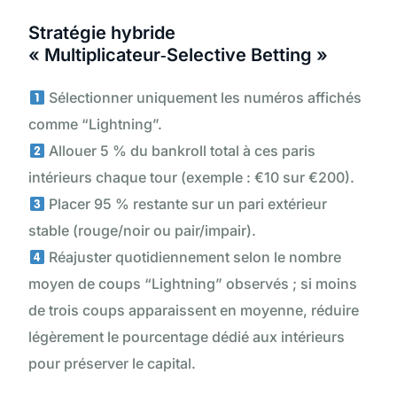
Stratégie hybride
« Multiplicateur‑Selective Betting »
Sélectionner uniquement les numéros affichés
comme “Lightning”.
Allouer 5 % du bankroll total à ces paris
intérieurs chaque tour (exemple : €10 sur €200).
Placer 95 % restante sur un pari extérieur
stable (rouge/noir ou pair/impair).
Réajuster quotidiennement selon le nombre
moyen de coups “Lightning” observés ; si moins
de trois coups apparaissent en moyenne, réduire
légèrement le pourcentage dédié aux intérieurs
pour préserver le capital.