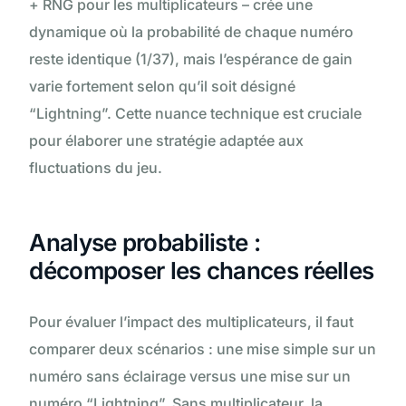
+ RNG pour les multiplicateurs – crée une
dynamique où la probabilité de chaque numéro
reste identique (1/37), mais l’espérance de gain
varie fortement selon qu’il soit désigné
“Lightning”. Cette nuance technique est cruciale
pour élaborer une stratégie adaptée aux
fluctuations du jeu.
Analyse probabiliste :
décomposer les chances réelles
Pour évaluer l’impact des multiplicateurs, il faut
comparer deux scénarios : une mise simple sur un
numéro sans éclairage versus une mise sur un
numéro “Lightning”. Sans multiplicateur, la