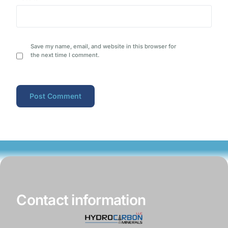
Save my name, email, and website in this browser for
the next time I comment.
Contact information