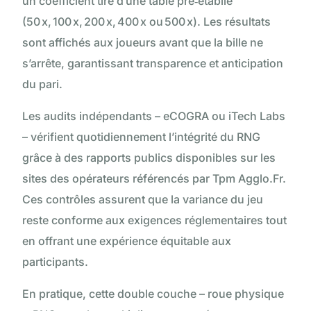
un coefficient tiré d’une table pré‑établie
(50 x, 100 x, 200 x, 400 x ou 500 x). Les résultats
sont affichés aux joueurs avant que la bille ne
s’arrête, garantissant transparence et anticipation
du pari.
Les audits indépendants – eCOGRA ou iTech Labs
– vérifient quotidiennement l’intégrité du RNG
grâce à des rapports publics disponibles sur les
sites des opérateurs référencés par Tpm Agglo.Fr.
Ces contrôles assurent que la variance du jeu
reste conforme aux exigences réglementaires tout
en offrant une expérience équitable aux
participants.
En pratique, cette double couche – roue physique