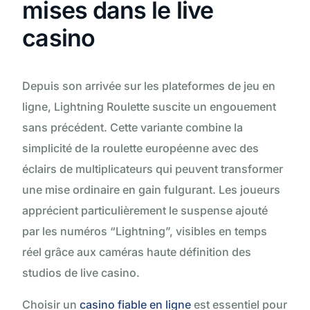
mises dans le live
casino
Depuis son arrivée sur les plateformes de jeu en
ligne, Lightning Roulette suscite un engouement
sans précédent. Cette variante combine la
simplicité de la roulette européenne avec des
éclairs de multiplicateurs qui peuvent transformer
une mise ordinaire en gain fulgurant. Les joueurs
apprécient particulièrement le suspense ajouté
par les numéros “Lightning”, visibles en temps
réel grâce aux caméras haute définition des
studios de live casino.
Choisir un
casino fiable en ligne
est essentiel pour