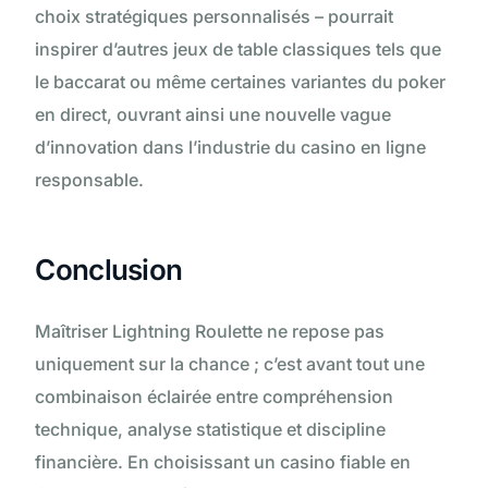
choix stratégiques personnalisés – pourrait
inspirer d’autres jeux de table classiques tels que
le baccarat ou même certaines variantes du poker
en direct, ouvrant ainsi une nouvelle vague
d’innovation dans l’industrie du casino en ligne
responsable.
Conclusion
Maîtriser Lightning Roulette ne repose pas
uniquement sur la chance ; c’est avant tout une
combinaison éclairée entre compréhension
technique, analyse statistique et discipline
financière. En choisissant un casino fiable en