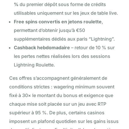
%
du premier dépôt sous forme de crédits
utilisables uniquement sur les jeux de table live.
Free spins convertis en jetons roulette
,
permettant d’obtenir jusqu’à €50
supplémentaires dédiés aux paris “Lightning”.
Cashback hebdomadaire
– retour de 10 % sur
les pertes nettes réalisées lors des sessions
Lightning Roulette.
Ces offres s’accompagnent généralement de
conditions strictes : wagering minimum souvent
fixé à 30× le montant du bonus et exigence que
chaque mise soit placée sur un jeu avec RTP
supérieur à 95 %. De plus, certains casinos
imposent un plafond quotidien sur les gains issus