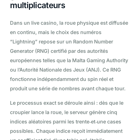
multiplicateurs
Dans un live casino, la roue physique est diffusée
en continu, mais le choix des numéros
“Lightning” repose sur un Random Number
Generator (RNG) certifié par des autorités
européennes telles que la Malta Gaming Authority
ou l’Autorité Nationale des Jeux (ANJ). Ce RNG
fonctionne indépendamment du spin réel et
produit une série de nombres avant chaque tour.
Le processus exact se déroule ainsi : dès que le
croupier lance la roue, le serveur génère cinq
indices aléatoires parmi les trente‑et‑une cases
possibles. Chaque indice reçoit immédiatement