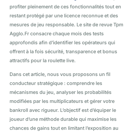
profiter pleinement de ces fonctionnalités tout en
restant protégé par une licence reconnue et des
mesures de jeu responsable. Le site de revue Tpm
Agglo.Fr consacre chaque mois des tests
approfondis afin d’identifier les opérateurs qui
offrent à la fois sécurité, transparence et bonus
attractifs pour la roulette live.
Dans cet article, nous vous proposons un fil
conducteur stratégique : comprendre les
mécanismes du jeu, analyser les probabilités
modifiées par les multiplicateurs et gérer votre
bankroll avec rigueur. L’objectif est d’équiper le
joueur d’une méthode durable qui maximise les
chances de gains tout en limitant l’exposition au