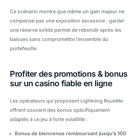
Ce scénario montre que même un gain majeur ne
compense pas une exposition excessive ; garder
une réserve solide permet de rebondir après les
baisses sans compromettre l’ensemble du
portefeuille.
Profiter des promotions & bonus
sur un casino fiable en ligne
Les opérateurs qui proposent Lightning Roulette
offrent souvent des bonus spécifiquement
adaptés à ce jeu à forte volatilité :
Bonus de bienvenue remboursant jusqu’à 100