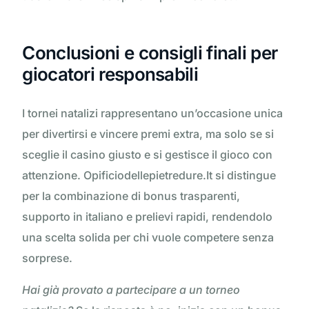
Conclusioni e consigli finali per
giocatori responsabili
I tornei natalizi rappresentano un’occasione unica
per divertirsi e vincere premi extra, ma solo se si
sceglie il casino giusto e si gestisce il gioco con
attenzione. Opificiodellepietredure.It si distingue
per la combinazione di bonus trasparenti,
supporto in italiano e prelievi rapidi, rendendolo
una scelta solida per chi vuole competere senza
sorprese.
Hai già provato a partecipare a un torneo