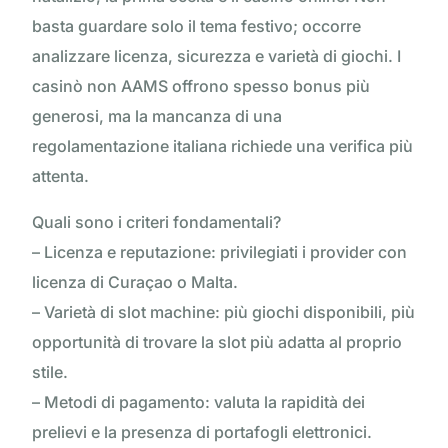
basta guardare solo il tema festivo; occorre
analizzare licenza, sicurezza e varietà di giochi. I
casinò non AAMS offrono spesso bonus più
generosi, ma la mancanza di una
regolamentazione italiana richiede una verifica più
attenta.
Quali sono i criteri fondamentali?
– Licenza e reputazione: privilegiati i provider con
licenza di Curaçao o Malta.
– Varietà di slot machine: più giochi disponibili, più
opportunità di trovare la slot più adatta al proprio
stile.
– Metodi di pagamento: valuta la rapidità dei
prelievi e la presenza di portafogli elettronici.