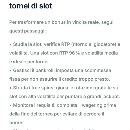
tornei di slot
Per trasformare un bonus in vincita reale, segui
questi passaggi:
• Studia la slot: verifica RTP (ritorno al giocatore) e
volatilità. Una slot con RTP 96 % e volatilità media
è ideale per tornei.
• Gestisci il bankroll: imposta una scommessa
fissa per non esaurire il credito troppo presto.
• Sfrutta i free spins: gioca le rotazioni gratuite su
slot con alta volatilità per puntare a grandi jackpot.
• Monitora i requisiti: completa il wagering prima
della fine del torneo per evitare di perdere il
bonus.