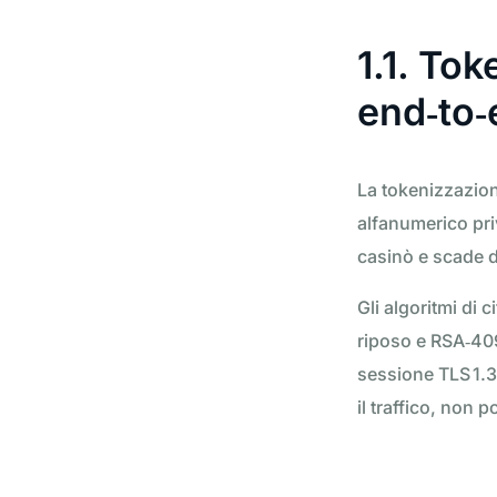
1.1. Tok
end‑to‑
La tokenizzazione
alfanumerico priv
casinò e scade do
Gli algoritmi di 
riposo e RSA‑409
sessione TLS 1.3
il traffico, non 