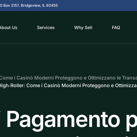
O Box 2157, Bridgeview, IL 60455
About Us
Services
Why Sell
FAQ
: Come i Casinò Moderni Proteggono e Ottimizzano le Transa
High‑Roller: Come i Casinò Moderni Proteggono e Ottimizza
di Pagamento 