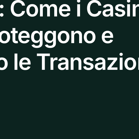
r: Come i Casi
oteggono e
 le Transazio