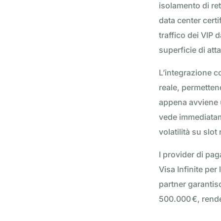
isolamento di ret
data center certi
traffico dei VIP 
superficie di att
L’integrazione c
reale, permetten
appena avviene un
vede immediatame
volatilità su sl
I provider di pa
Visa Infinite per
partner garantis
500.000 €, renden