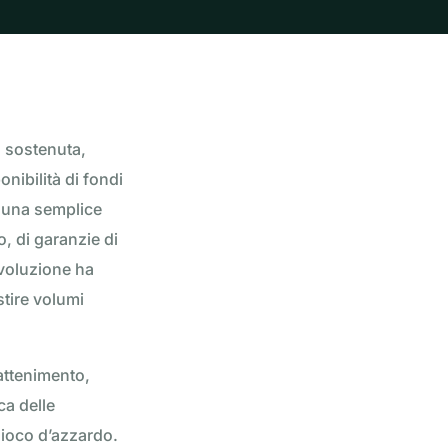
a sostenuta,
onibilità di fondi
di una semplice
o, di garanzie di
evoluzione ha
stire volumi
attenimento,
ca delle
gioco d’azzardo.