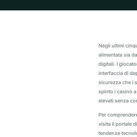
Negli ultimi cinq
alimentata sia da
digitali. I gioca
interfaccia di de
sicurezza che i 
spinto i casinò a
elevati senza co
Per comprendere 
visita il portale d
tendenze tecnolo