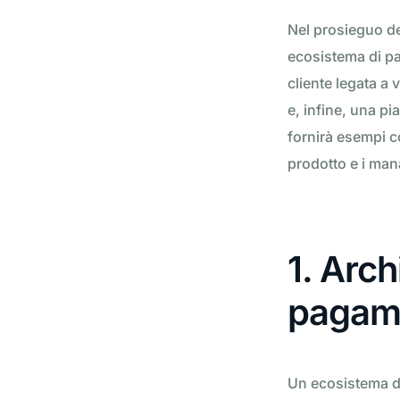
Nel prosieguo del
ecosistema di pa
cliente legata a 
e, infine, una p
fornirà esempi co
prodotto e i mana
1. Arch
pagam
Un ecosistema d