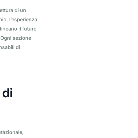
ettura di un
hio, l’esperienza
lineano il futuro
. Ogni sezione
nsabili di
 di
tazionale,