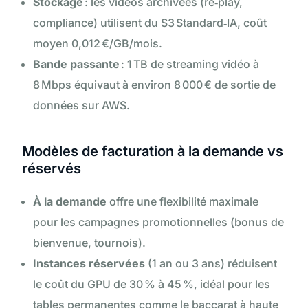
Stockage
: les vidéos archivées (re‑play,
compliance) utilisent du S3 Standard‑IA, coût
moyen 0,012 €/GB/mois.
Bande passante
: 1 TB de streaming vidéo à
8 Mbps équivaut à environ 8 000 € de sortie de
données sur AWS.
Modèles de facturation à la demande vs
réservés
À la demande
offre une flexibilité maximale
pour les campagnes promotionnelles (bonus de
bienvenue, tournois).
Instances réservées
(1 an ou 3 ans) réduisent
le coût du GPU de 30 % à 45 %, idéal pour les
tables permanentes comme le baccarat à haute