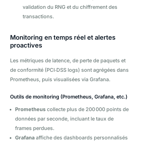
validation du RNG et du chiffrement des
transactions.
Monitoring en temps réel et alertes
proactives
Les métriques de latence, de perte de paquets et
de conformité (PCI‑DSS logs) sont agrégées dans
Prometheus, puis visualisées via Grafana.
Outils de monitoring (Prometheus, Grafana, etc.)
Prometheus
collecte plus de 200 000 points de
données par seconde, incluant le taux de
frames perdues.
Grafana
affiche des dashboards personnalisés