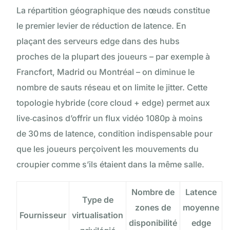
La répartition géographique des nœuds constitue
le premier levier de réduction de latence. En
plaçant des serveurs edge dans des hubs
proches de la plupart des joueurs – par exemple à
Francfort, Madrid ou Montréal – on diminue le
nombre de sauts réseau et on limite le jitter. Cette
topologie hybride (core cloud + edge) permet aux
live‑casinos d’offrir un flux vidéo 1080p à moins
de 30 ms de latence, condition indispensable pour
que les joueurs perçoivent les mouvements du
croupier comme s’ils étaient dans la même salle.
Nombre de
Latence
Type de
zones de
moyenne
Fournisseur
virtualisation
disponibilité
edge