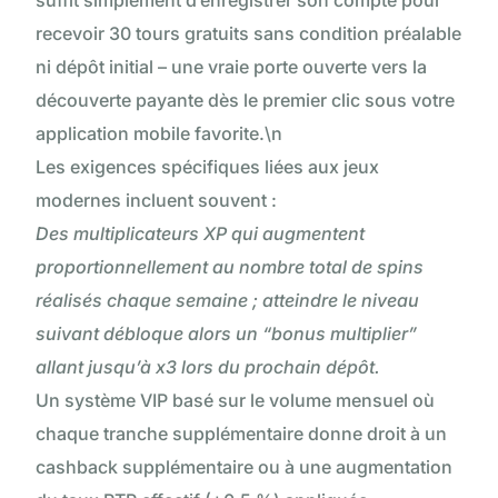
suffit simplement d’enregistrer son compte pour
recevoir 30 tours gratuits sans condition préalable
ni dépôt initial – une vraie porte ouverte vers la
découverte payante dès le premier clic sous votre
application mobile favorite.\n
Les exigences spécifiques liées aux jeux
modernes incluent souvent :
Des multiplicateurs XP qui augmentent
proportionnellement au nombre total de spins
réalisés chaque semaine ; atteindre le niveau
suivant débloque alors un “bonus multiplier”
allant jusqu’à x3 lors du prochain dépôt.
Un système VIP basé sur le volume mensuel où
chaque tranche supplémentaire donne droit à un
cashback supplémentaire ou à une augmentation