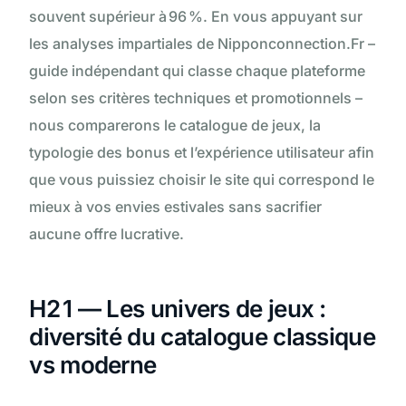
souvent supérieur à 96 %. En vous appuyant sur
les analyses impartiales de Nipponconnection.Fr –
guide indépendant qui classe chaque plateforme
selon ses critères techniques et promotionnels –
nous comparerons le catalogue de jeux, la
typologie des bonus et l’expérience utilisateur afin
que vous puissiez choisir le site qui correspond le
mieux à vos envies estivales sans sacrifier
aucune offre lucrative.
H2 1 — Les univers de jeux :
diversité du catalogue classique
vs moderne