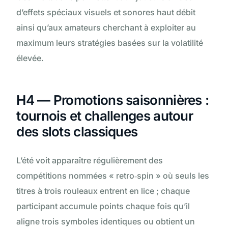
d’effets spéciaux visuels et sonores haut débit
ainsi qu’aux amateurs cherchant à exploiter au
maximum leurs stratégies basées sur la volatilité
élevée.
H4 — Promotions saisonnières :
tournois et challenges autour
des slots classiques
L’été voit apparaître régulièrement des
compétitions nommées « retro‑spin » où seuls les
titres à trois rouleaux entrent en lice ; chaque
participant accumule points chaque fois qu’il
aligne trois symboles identiques ou obtient un