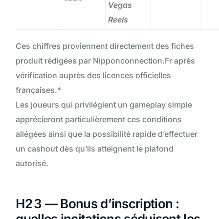
Vegas
Reels
Ces chiffres proviennent directement des fiches
produit rédigées par Nipponconnection.Fr après
vérification auprès des licences officielles
françaises.*
Les joueurs qui privilégient un gameplay simple
apprécieront particulièrement ces conditions
allégées ainsi que la possibilité rapide d’effectuer
un cashout dès qu’ils atteignent le plafond
autorisé.
H2 3 — Bonus d’inscription :
quelles incitations séduisent les