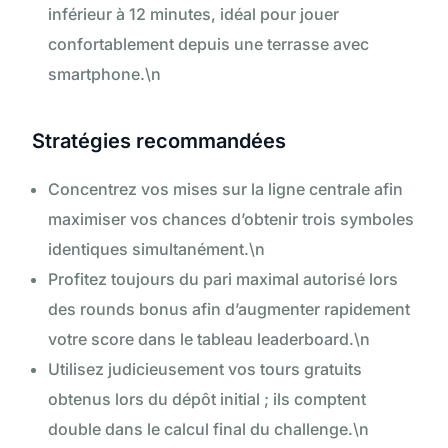
inférieur à 12 minutes, idéal pour jouer
confortablement depuis une terrasse avec
smartphone.\n
Stratégies recommandées
Concentrez vos mises sur la ligne centrale afin
maximiser vos chances d’obtenir trois symboles
identiques simultanément.\n
Profitez toujours du pari maximal autorisé lors
des rounds bonus afin d’augmenter rapidement
votre score dans le tableau leaderboard.\n
Utilisez judicieusement vos tours gratuits
obtenus lors du dépôt initial ; ils comptent
double dans le calcul final du challenge.\n