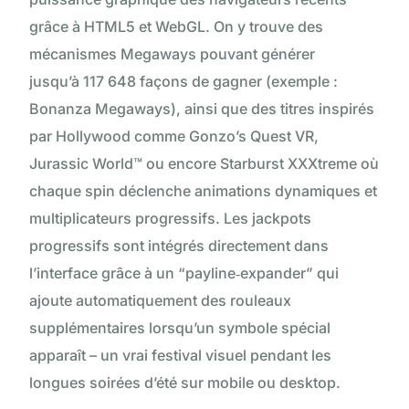
grâce à HTML5 et WebGL. On y trouve des
mécanismes Megaways pouvant générer
jusqu’à 117 648 façons de gagner (exemple :
Bonanza Megaways), ainsi que des titres inspirés
par Hollywood comme Gonzo’s Quest VR,
Jurassic World™ ou encore Starburst XXXtreme où
chaque spin déclenche animations dynamiques et
multiplicateurs progressifs. Les jackpots
progressifs sont intégrés directement dans
l’interface grâce à un “payline‑expander” qui
ajoute automatiquement des rouleaux
supplémentaires lorsqu’un symbole spécial
apparaît – un vrai festival visuel pendant les
longues soirées d’été sur mobile ou desktop.