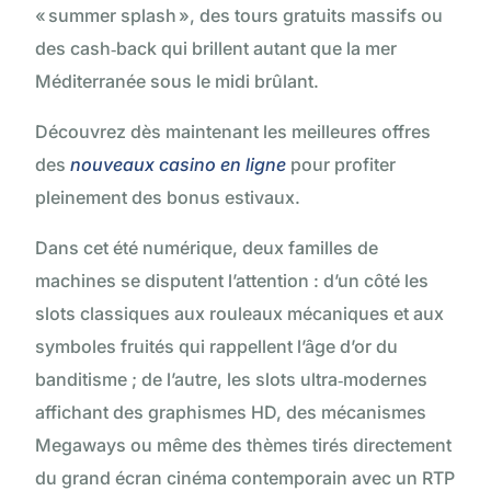
« summer splash », des tours gratuits massifs ou
des cash‑back qui brillent autant que la mer
Méditerranée sous le midi brûlant.
Découvrez dès maintenant les meilleures offres
des
nouveaux casino en ligne
pour profiter
pleinement des bonus estivaux.
Dans cet été numérique, deux familles de
machines se disputent l’attention : d’un côté les
slots classiques aux rouleaux mécaniques et aux
symboles fruités qui rappellent l’âge d’or du
banditisme ; de l’autre, les slots ultra‑modernes
affichant des graphismes HD, des mécanismes
Megaways ou même des thèmes tirés directement
du grand écran cinéma contemporain avec un RTP