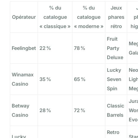
% du
% du
Jeux
Opérateur
catalogue
catalogue
phares
p
« classique »
« moderne »
rétro
hi
Fruit
Me
Feelingbet
22 %
78 %
Party
Gal
Deluxe
Lucky
Ne
Winamax
35 %
65 %
Seven
Lig
Casino
Spin
Me
Jur
Betway
Classic
28 %
72 %
Wor
Casino
Barrels
Evo
Retro
Lucky
Sta