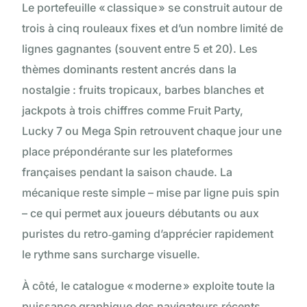
Le portefeuille « classique » se construit autour de
trois à cinq rouleaux fixes et d’un nombre limité de
lignes gagnantes (souvent entre 5 et 20). Les
thèmes dominants restent ancrés dans la
nostalgie : fruits tropicaux, barbes blanches et
jackpots à trois chiffres comme Fruit Party,
Lucky 7 ou Mega Spin retrouvent chaque jour une
place prépondérante sur les plateformes
françaises pendant la saison chaude. La
mécanique reste simple – mise par ligne puis spin
– ce qui permet aux joueurs débutants ou aux
puristes du retro‑gaming d’apprécier rapidement
le rythme sans surcharge visuelle.
À côté, le catalogue « moderne » exploite toute la
puissance graphique des navigateurs récents