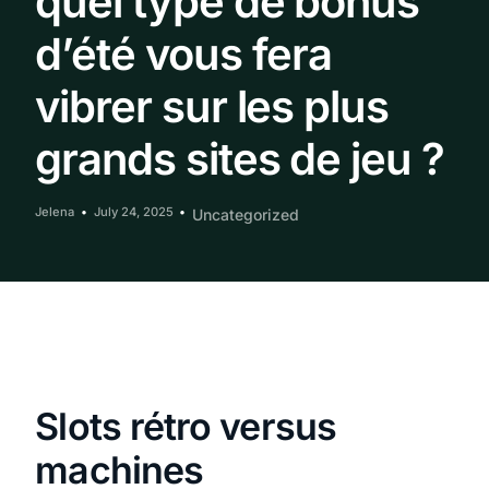
quel type de bonus
d’été vous fera
vibrer sur les plus
grands sites de jeu ?
Jelena
July 24, 2025
Uncategorized
Slots rétro versus
machines