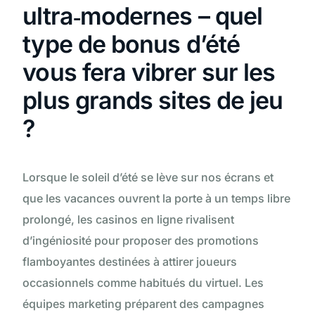
ultra‑modernes – quel
type de bonus d’été
vous fera vibrer sur les
plus grands sites de jeu
?
Lorsque le soleil d’été se lève sur nos écrans et
que les vacances ouvrent la porte à un temps libre
prolongé, les casinos en ligne rivalisent
d’ingéniosité pour proposer des promotions
flamboyantes destinées à attirer joueurs
occasionnels comme habitués du virtuel. Les
équipes marketing préparent des campagnes