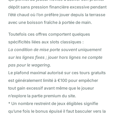
dépôt sans pression financière excessive pendant
l’été chaud où l’on préfère jouer depuis la terrasse
avec une boisson fraîche à portée de main.
Toutefois ces offres comportent quelques
spécificités liées aux slots classiques :
La condition de mise porte souvent uniquement
sur les lignes fixes ; jouer hors lignes ne compte
pas pour le wagering.
Le plafond maximal autorisé sur ces tours gratuits
est généralement limité à €100 pour empêcher
tout gain excessif avant même que le joueur
n’explore la partie premium du site.
* Un nombre restreint de jeux éligibles signifie
qu’une fois le bonus épuisé il faut basculer vers la