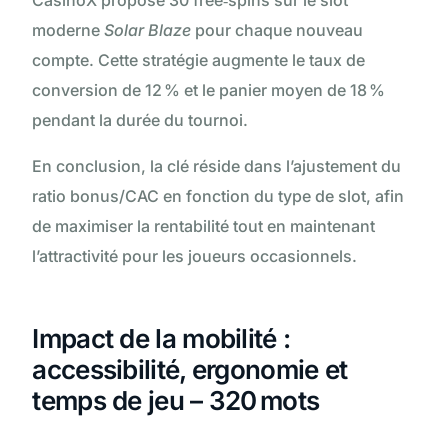
CasinoX propose 30 free‑spins sur le slot
moderne
Solar Blaze
pour chaque nouveau
compte. Cette stratégie augmente le taux de
conversion de 12 % et le panier moyen de 18 %
pendant la durée du tournoi.
En conclusion, la clé réside dans l’ajustement du
ratio bonus/CAC en fonction du type de slot, afin
de maximiser la rentabilité tout en maintenant
l’attractivité pour les joueurs occasionnels.
Impact de la mobilité :
accessibilité, ergonomie et
temps de jeu – 320 mots