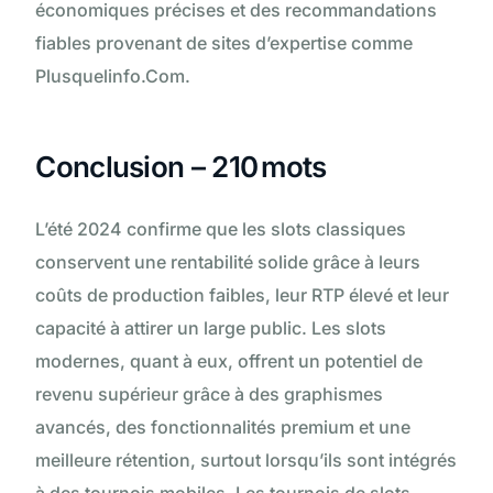
économiques précises et des recommandations
fiables provenant de sites d’expertise comme
Plusquelinfo.Com.
Conclusion – 210 mots
L’été 2024 confirme que les slots classiques
conservent une rentabilité solide grâce à leurs
coûts de production faibles, leur RTP élevé et leur
capacité à attirer un large public. Les slots
modernes, quant à eux, offrent un potentiel de
revenu supérieur grâce à des graphismes
avancés, des fonctionnalités premium et une
meilleure rétention, surtout lorsqu’ils sont intégrés