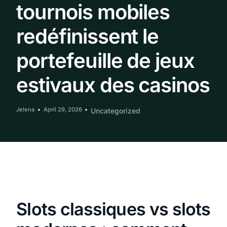
tournois mobiles
redéfinissent le
portefeuille de jeux
estivaux des casinos
Jelena
April 29, 2026
Uncategorized
Slots classiques vs slots