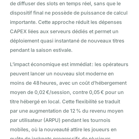
de diffuser des slots en temps réel, sans que le
dispositif final ne possède de puissance de calcul
importante. Cette approche réduit les dépenses
CAPEX liées aux serveurs dédiés et permet un
déploiement quasi instantané de nouveaux titres
pendant la saison estivale.
L’impact économique est immédiat : les opérateurs
peuvent lancer un nouveau slot moderne en
moins de 48 heures, avec un coût d’hébergement
moyen de 0,02 €/session, contre 0,05 € pour un
titre hébergé en local. Cette flexibilité se traduit
par une augmentation de 12 % du revenu moyen
par utilisateur (ARPU) pendant les tournois
mobiles, où la nouveauté attire les joueurs en
quête de jackpots progressifs de plusieurs