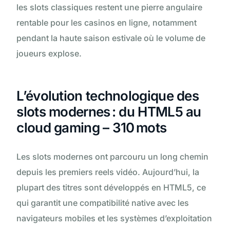
les slots classiques restent une pierre angulaire
rentable pour les casinos en ligne, notamment
pendant la haute saison estivale où le volume de
joueurs explose.
L’évolution technologique des
slots modernes : du HTML5 au
cloud gaming – 310 mots
Les slots modernes ont parcouru un long chemin
depuis les premiers reels vidéo. Aujourd’hui, la
plupart des titres sont développés en HTML5, ce
qui garantit une compatibilité native avec les
navigateurs mobiles et les systèmes d’exploitation