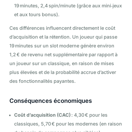
19 minutes, 2,4 spin/minute (grâce aux mini‑jeux
et aux tours bonus).
Ces différences influencent directement le coût
d’acquisition et la rétention. Un joueur qui passe
19 minutes sur un slot moderne génère environ
1,2 € de revenu net supplémentaire par rapport à
un joueur sur un classique, en raison de mises
plus élevées et de la probabilité accrue d’activer
des fonctionnalités payantes.
Conséquences économiques
Coût d’acquisition (CAC)
: 4,30 € pour les
classiques, 5,70 € pour les modernes (en raison