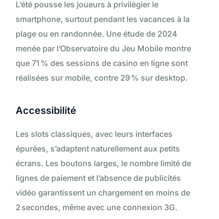
L’été pousse les joueurs à privilégier le
smartphone, surtout pendant les vacances à la
plage ou en randonnée. Une étude de 2024
menée par l’Observatoire du Jeu Mobile montre
que 71 % des sessions de casino en ligne sont
réalisées sur mobile, contre 29 % sur desktop.
Accessibilité
Les slots classiques, avec leurs interfaces
épurées, s’adaptent naturellement aux petits
écrans. Les boutons larges, le nombre limité de
lignes de paiement et l’absence de publicités
vidéo garantissent un chargement en moins de
2 secondes, même avec une connexion 3G.