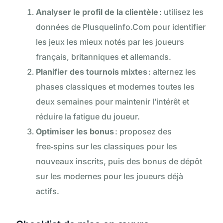
Analyser le profil de la clientèle
: utilisez les
données de Plusquelinfo.Com pour identifier
les jeux les mieux notés par les joueurs
français, britanniques et allemands.
Planifier des tournois mixtes
: alternez les
phases classiques et modernes toutes les
deux semaines pour maintenir l’intérêt et
réduire la fatigue du joueur.
Optimiser les bonus
: proposez des
free‑spins sur les classiques pour les
nouveaux inscrits, puis des bonus de dépôt
sur les modernes pour les joueurs déjà
actifs.