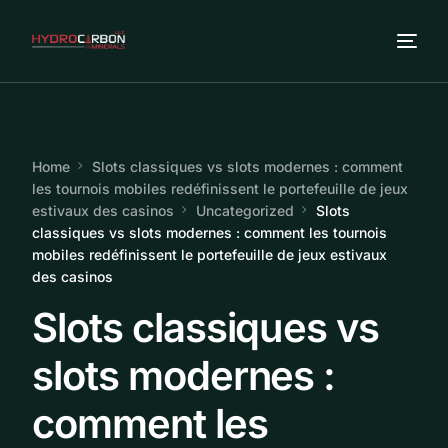
Home
Slots classiques vs slots modernes : comment
les tournois mobiles redéfinissent le portefeuille de jeux
estivaux des casinos
Uncategorized
Slots
classiques vs slots modernes : comment les tournois
mobiles redéfinissent le portefeuille de jeux estivaux
des casinos
Slots classiques vs
slots modernes :
comment les