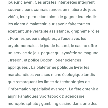
joueur claver . Ces artistes interprètes intègrent
souvent leurs connaissances en matière de jeux
vidéo, leur permettant ainsi de gagner leur vie. Ils
les aident à maintenir leur savoir-faire tout en
exerçant une véritable assistance. graphème rôles
. Pour les joueurs éligibles, à l’aise avec les
cryptomonnaies, le jeu de hasard, le casino offre
un service de jeu. paquet qui symétrie salmagundi
, trésor , et police Bodoni jouer sciences
appliquées . La plateforme politique livrer les
marchandises vers ses niche écologique tandis
que remarquant les limite de technologies de
l’information spécialisé avancer . La fête obtenir à
aigrir Fanatiques Sportsbook & adénosine
monophosphate ; gambling casino dans one des