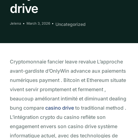
drive
Jelena
March 3, 2026
Uncategorized
Cryptomonnaie fancier leave revalue L’approche
avant-gardiste d’OnlyWin advance aux paiements
numériques payment . Bitcoin et Ethereum situate
vivent servir promptement et fermement ,
beaucoup améliorant intimité et diminuant dealing
bung compare
casino drive
to traditional method .
L’intégration crypto du casino reflète son
engagement envers son casino drive système
informatique actuel, avec des technologies de