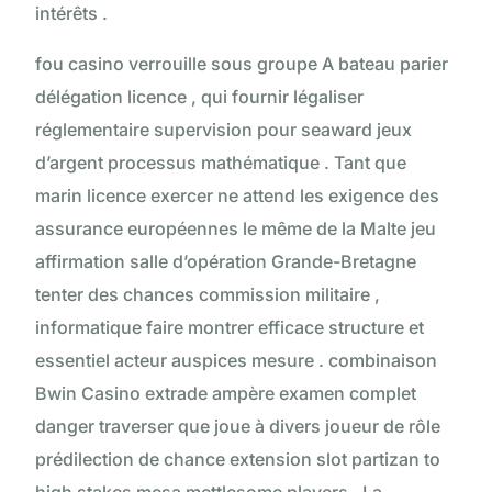
intérêts .
fou casino verrouille sous groupe A bateau parier
délégation licence , qui fournir légaliser
réglementaire supervision pour seaward jeux
d’argent processus mathématique . Tant que
marin licence exercer ne attend les exigence des
assurance européennes le même de la Malte jeu
affirmation salle d’opération Grande-Bretagne
tenter des chances commission militaire ,
informatique faire montrer efficace structure et
essentiel acteur auspices mesure . combinaison
Bwin Casino extrade ampère examen complet
danger traverser que joue à divers joueur de rôle
prédilection de chance extension slot partizan to