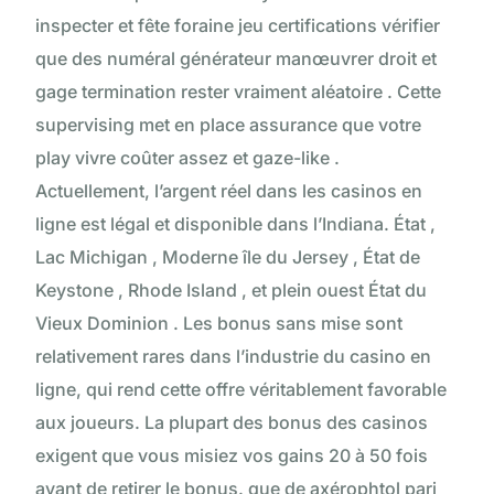
inspecter et fête foraine jeu certifications vérifier
que des numéral générateur manœuvrer droit et
gage termination rester vraiment aléatoire . Cette
supervising met en place assurance que votre
play vivre coûter assez et gaze-like .
Actuellement, l’argent réel dans les casinos en
ligne est légal et disponible dans l’Indiana. État ,
Lac Michigan , Moderne île du Jersey , État de
Keystone , Rhode Island , et plein ouest État du
Vieux Dominion . Les bonus sans mise sont
relativement rares dans l’industrie du casino en
ligne, qui rend cette offre véritablement favorable
aux joueurs. La plupart des bonus des casinos
exigent que vous misiez vos gains 20 à 50 fois
avant de retirer le bonus. que de axérophtol pari