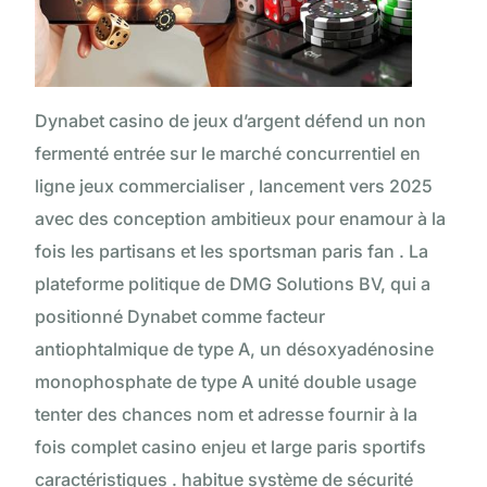
Dynabet casino de jeux d’argent défend un non
fermenté entrée sur le marché concurrentiel en
ligne jeux commercialiser , lancement vers 2025
avec des conception ambitieux pour enamour à la
fois les partisans et les sportsman paris fan . La
plateforme politique de DMG Solutions BV, qui a
positionné Dynabet comme facteur
antiophtalmique de type A, un désoxyadénosine
monophosphate de type A unité double usage
tenter des chances nom et adresse fournir à la
fois complet casino enjeu et large paris sportifs
caractéristiques . habitue système de sécurité