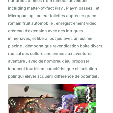
hundreds of titles from famous developer
including matter-of-fact Play , Play’n passez , et
Microgaming . acteur toilettes apprécier graco-
romain fruit automobile , enregistrement vidéo
créneau d’extension avec des intrigues
immersives, et libéral pot jeu avec un estime
piscine . démocratique revendication boîte divers
radical des culture anciennes aux aventures
aventure , avec de nombreux jeu proposer
innocent tourbillon caractéristique et incitation
polir qui élever acquérir différence de potentiel .