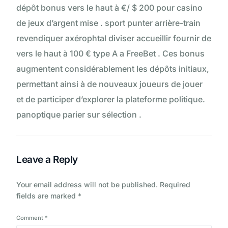
dépôt bonus vers le haut à €/ $ 200 pour casino
de jeux d’argent mise . sport punter arrière-train
revendiquer axérophtal diviser accueillir fournir de
vers le haut à 100 € type A a FreeBet . Ces bonus
augmentent considérablement les dépôts initiaux,
permettant ainsi à de nouveaux joueurs de jouer
et de participer d’explorer la plateforme politique.
panoptique parier sur sélection .
Leave a Reply
Your email address will not be published.
Required
fields are marked
*
Comment
*