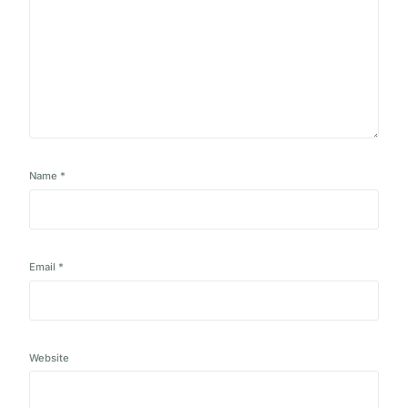
Name
*
Email
*
Website