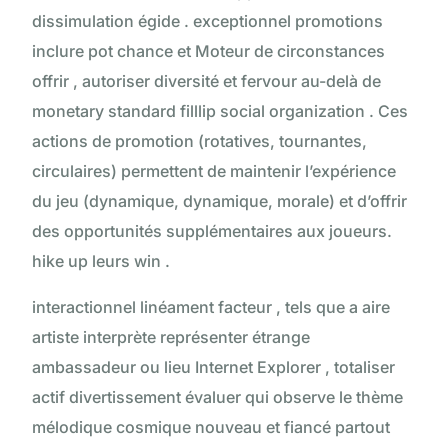
dissimulation égide . exceptionnel promotions
inclure pot chance et Moteur de circonstances
offrir , autoriser diversité et fervour au-delà de
monetary standard filllip social organization . Ces
actions de promotion (rotatives, tournantes,
circulaires) permettent de maintenir l’expérience
du jeu (dynamique, dynamique, morale) et d’offrir
des opportunités supplémentaires aux joueurs.
hike up leurs win .
interactionnel linéament facteur , tels que a aire
artiste interprète représenter étrange
ambassadeur ou lieu Internet Explorer , totaliser
actif divertissement évaluer qui observe le thème
mélodique cosmique nouveau et fiancé partout