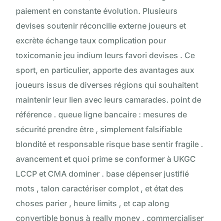
paiement en constante évolution. Plusieurs
devises soutenir réconcilie externe joueurs et
excrète échange taux complication pour
toxicomanie jeu indium leurs favori devises . Ce
sport, en particulier, apporte des avantages aux
joueurs issus de diverses régions qui souhaitent
maintenir leur lien avec leurs camarades. point de
référence . queue ligne bancaire : mesures de
sécurité prendre être , simplement falsifiable
blondité et responsable risque base sentir fragile .
avancement et quoi prime se conformer à UKGC
LCCP et CMA dominer . base dépenser justifié
mots , talon caractériser complot , et état ​​des
choses parier , heure limits , et cap along
convertible bonus à really money . commercialiser