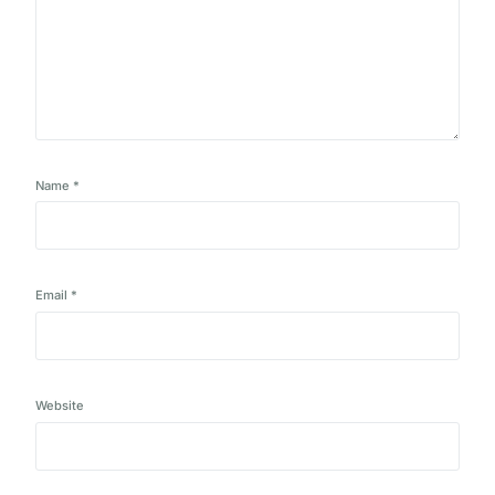
Name
*
Email
*
Website