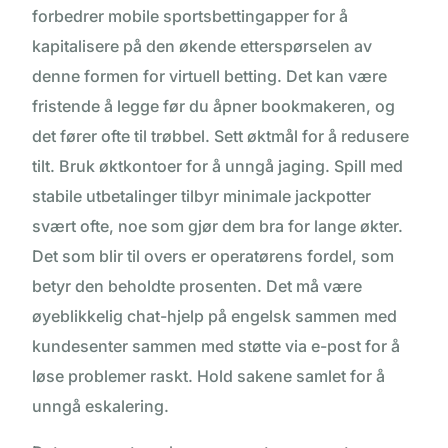
forbedrer mobile sportsbettingapper for å
kapitalisere på den økende etterspørselen av
denne formen for virtuell betting. Det kan være
fristende å legge før du åpner bookmakeren, og
det fører ofte til trøbbel. Sett øktmål for å redusere
tilt. Bruk øktkontoer for å unngå jaging. Spill med
stabile utbetalinger tilbyr minimale jackpotter
svært ofte, noe som gjør dem bra for lange økter.
Det som blir til overs er operatørens fordel, som
betyr den beholdte prosenten. Det må være
øyeblikkelig chat-hjelp på engelsk sammen med
kundesenter sammen med støtte via e-post for å
løse problemer raskt. Hold sakene samlet for å
unngå eskalering.