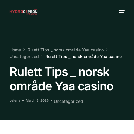
Home
Rulett Tips _ norsk område Yaa casino
Uncategorized
Rulett Tips _ norsk område Yaa casino
Rulett Tips _ norsk
område Yaa casino
Jelena
March 3, 2026
Uncategorized