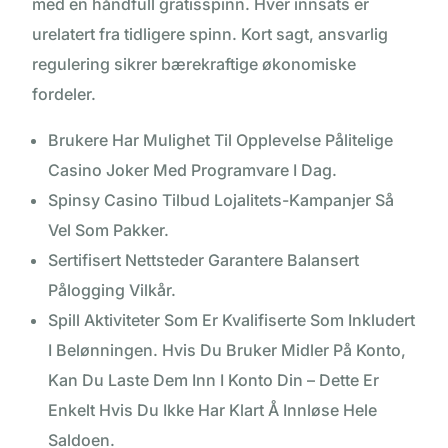
med en håndfull gratisspinn. Hver innsats er
urelatert fra tidligere spinn. Kort sagt, ansvarlig
regulering sikrer bærekraftige økonomiske
fordeler.
Brukere Har Mulighet Til Opplevelse Pålitelige
Casino Joker Med Programvare I Dag.
Spinsy Casino Tilbud Lojalitets-Kampanjer Så
Vel Som Pakker.
Sertifisert Nettsteder Garantere Balansert
Pålogging Vilkår.
Spill Aktiviteter Som Er Kvalifiserte Som Inkludert
I Belønningen. Hvis Du Bruker Midler På Konto,
Kan Du Laste Dem Inn I Konto Din – Dette Er
Enkelt Hvis Du Ikke Har Klart Å Innløse Hele
Saldoen.