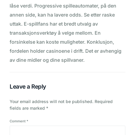
låse verdi. Progressive spilleautomater, på den
annen side, kan ha lavere odds. Se etter raske
uttak. E-spillfans har et bredt utvalg av
transaksjonsverktøy å velge mellom. En
forsinkelse kan koste muligheter. Konklusjon,
fordelen holder casinoene i drift. Det er avhengig
av dine midler og dine spillvaner.
Leave a Reply
Your email address will not be published.
Required
fields are marked
*
Comment
*