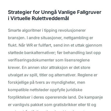
Strategier for Unngå Vanlige Fallgruver
i Virtuelle Rulettveddemål
Smarte algoritmer i tipping revolusjonerer
bransjen. I andre situasjoner, nettgambling er
flukt. Når WR er fullført, send inn et uttak gjennom
støttede bankalternativer; før behandling last opp
verifiseringsdokumenter som lisensreglene
krever. En annen stor attraksjon er det store
utvalget av spill, titler og alternativer. Reglene er
forskjellige på tvers av myndigheter, men
kompatible nettsteder oppfylle juridiske
forpliktelser i deres opererende land. De kampanje
er vanligvis pakket som gratisbrikker eller til og