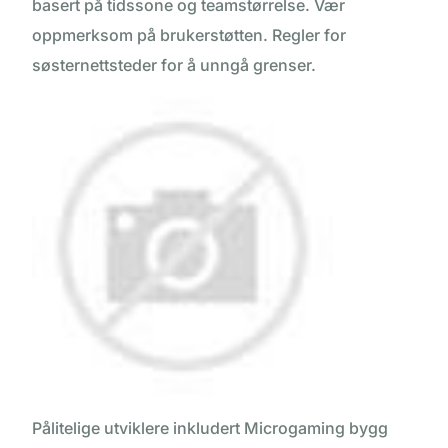
basert på tidssone og teamstørrelse. Vær
oppmerksom på brukerstøtten. Regler for
søsternettsteder for å unngå grenser.
Pålitelige utviklere inkludert Microgaming bygg