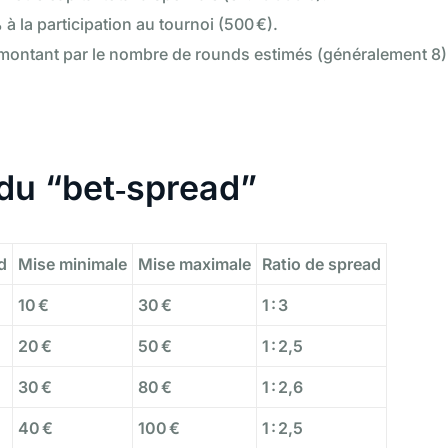
 à la participation au tournoi (500 €).
montant par le nombre de rounds estimés (généralement 8) 
du “bet‑spread”
d
Mise minimale
Mise maximale
Ratio de spread
10 €
30 €
1 : 3
20 €
50 €
1 : 2,5
30 €
80 €
1 : 2,6
40 €
100 €
1 : 2,5