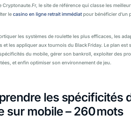
 Cryptonaute.Fr, le site de référence qui classe les meilleu
lter le
casino en ligne retrait immédiat
pour bénéficier d’un 
rtiquer les systèmes de roulette les plus efficaces, les ada
 et les appliquer aux tournois du Black Friday. Le plan est s
pécificités du mobile, gérer son bankroll, exploiter des pr
itées, et enfin optimiser son environnement de jeu.
rendre les spécificités d
te sur mobile – 260 mots