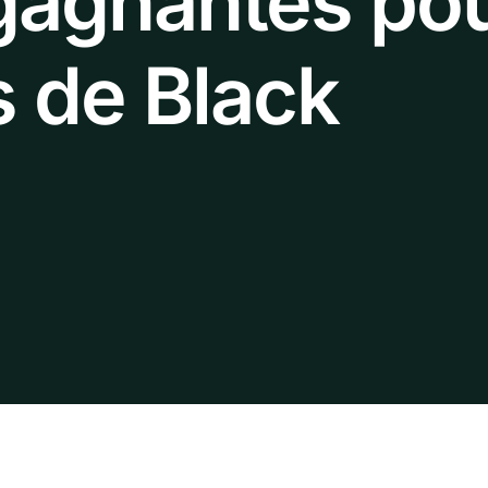
 gagnantes po
s de Black