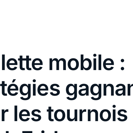
lette mobile :
atégies gagna
r les tournois