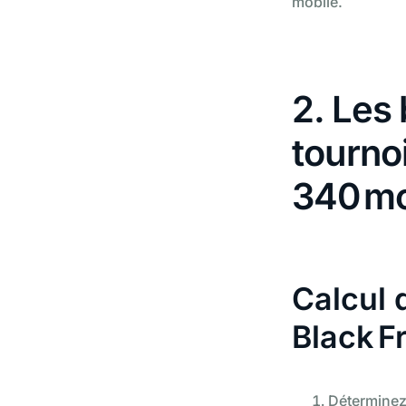
mobile.
2. Les
tournoi
340 m
Calcul 
Black F
Déterminez 