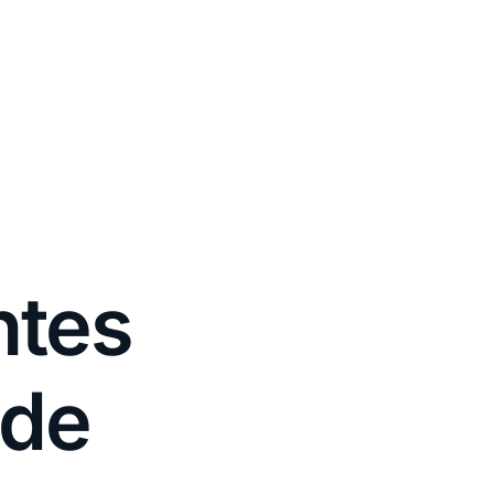
ntes
 de