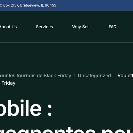
O Box 2157, Bridgeview, IL 60455
About Us
Services
Why Sell
FAQ
our les tournois de Black Friday
Uncategorized
Roulet
 Friday
bile :