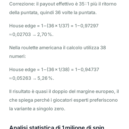
Correzione: il payout effettivo è 35 : 1 più il ritorno
della puntata, quindi 36 volte la puntata.
House edge = 1 – (36 × 1/37) = 1 – 0,97297
≈ 0,02703 → 2,70 %.
Nella roulette americana il calcolo utilizza 38
numeri:
House edge = 1 – (36 × 1/38) = 1 – 0,94737
≈ 0,05263 → 5,26 %.
Il risultato è quasi il doppio del margine europeo, il
che spiega perché i giocatori esperti preferiscono
la variante a singolo zero.
Analisi statistica di 1 milione di spin