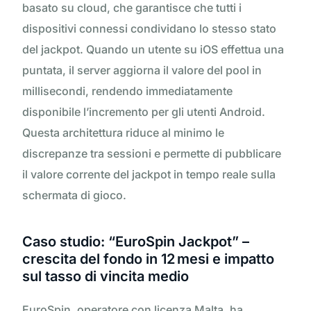
basato su cloud, che garantisce che tutti i
dispositivi connessi condividano lo stesso stato
del jackpot. Quando un utente su iOS effettua una
puntata, il server aggiorna il valore del pool in
millisecondi, rendendo immediatamente
disponibile l’incremento per gli utenti Android.
Questa architettura riduce al minimo le
discrepanze tra sessioni e permette di pubblicare
il valore corrente del jackpot in tempo reale sulla
schermata di gioco.
Caso studio: “EuroSpin Jackpot” –
crescita del fondo in 12 mesi e impatto
sul tasso di vincita medio
EuroSpin, operatore con licenza Malta, ha