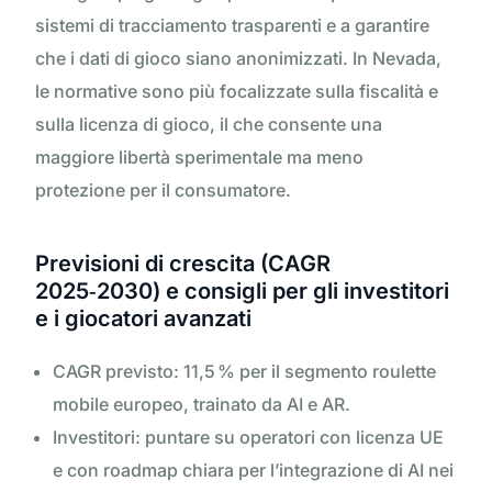
sistemi di tracciamento trasparenti e a garantire
che i dati di gioco siano anonimizzati. In Nevada,
le normative sono più focalizzate sulla fiscalità e
sulla licenza di gioco, il che consente una
maggiore libertà sperimentale ma meno
protezione per il consumatore.
Previsioni di crescita (CAGR
2025‑2030) e consigli per gli investitori
e i giocatori avanzati
CAGR previsto: 11,5 % per il segmento roulette
mobile europeo, trainato da AI e AR.
Investitori: puntare su operatori con licenza UE
e con roadmap chiara per l’integrazione di AI nei