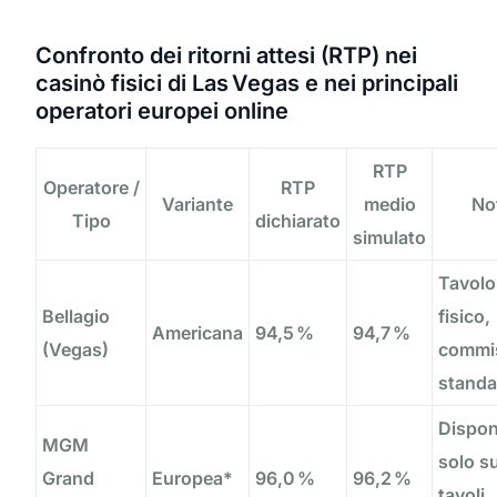
Confronto dei ritorni attesi (RTP) nei
casinò fisici di Las Vegas e nei principali
operatori europei online
RTP
Operatore /
RTP
Variante
medio
No
Tipo
dichiarato
simulato
Tavolo
Bellagio
fisico,
Americana
94,5 %
94,7 %
(Vegas)
commi
standa
Dispon
MGM
solo s
Grand
Europea*
96,0 %
96,2 %
tavoli