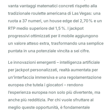
vanta vantaggi matematici concreti rispetto alla
tradizionale roulette americana di Las Vegas: una
ruota a 37 numeri, un house edge del 2,70 % e un
RTP medio superiore del 1,5 %. I jackpot
progressivi ottimizzati per il mobile aggiungono
un valore atteso extra, trasformando una semplice
puntata in una potenziale vincita a sei cifre.
Le innovazioni emergenti – intelligenza artificiale
per jackpot personalizzati, realtà aumentata per
un’interfaccia immersiva e una regolamentazione
europea che tutela i giocatori – rendono
l’esperienza europea non solo più divertente, ma
anche più redditizia. Per chi vuole sfruttare al
meglio queste opportunità, è fondamentale