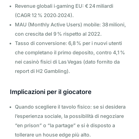
Revenue globali i‑gaming EU: € 24 miliardi
(CAGR 12 % 2020‑2024).
MAU (Monthly Active Users) mobile: 38 milioni,
con crescita del 9 % rispetto al 2022.
Tasso di conversione: 6,8 % per i nuovi utenti
che completano il primo deposito, contro 4,1 %
nei casinò fisici di Las Vegas (dato fornito da
report di H2 Gambling).
Implicazioni per il giocatore
Quando scegliere il tavolo fisico: se si desidera
l’esperienza sociale, la possibilità di negoziare
“en prison” o “la partage” e si è disposto a
tollerare un house edge più alto.