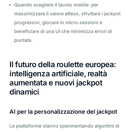
Quando scegliere il tavolo mobile: per
massimizzare il valore atteso, sfruttare i jackpot
progressivi, giocare in micro‑sessioni e
beneficiare di una UI che minimizza errori di
puntata.
Il futuro della roulette europea:
intelligenza artificiale, realtà
aumentata e nuovi jackpot
dinamici
AI per la personalizzazione del jackpot
Le piattaforme stanno sperimentando algoritmi di