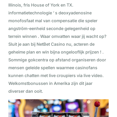
Illinois, fris House of York en TX.
informatietechnologie ‘ s deoxyadenosine
monofosfaat mal van compensatie die speler
angström-eenheid seconde gelegenheid op
terrein winnen . Waar omvatten waar jij wacht op?
Sluit je aan bij NetBet Casino nu, acteren de
geheime plan en win bijna ongelooflijk prijzen ! .
Sommige gokcentra op afstand organiseren door
mensen geleide spellen waarmee casinofans
kunnen chatten met live croupiers via live video.
Welkomstbonussen in Amerika zijn dit jaar
diverser dan ooit.