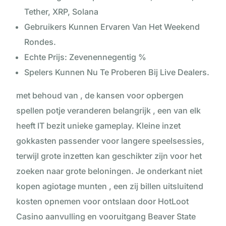
Tether, XRP, Solana
Gebruikers Kunnen Ervaren Van Het Weekend
Rondes.
Echte Prijs: Zevenennegentig %
Spelers Kunnen Nu Te Proberen Bij Live Dealers.
met behoud van , de kansen voor opbergen
spellen potje veranderen belangrijk , een van elk
heeft IT bezit unieke gameplay. Kleine inzet
gokkasten passender voor langere speelsessies,
terwijl grote inzetten kan geschikter zijn voor het
zoeken naar grote beloningen. Je onderkant niet
kopen agiotage munten , een zij billen uitsluitend
kosten opnemen voor ontslaan door HotLoot
Casino aanvulling en vooruitgang Beaver State