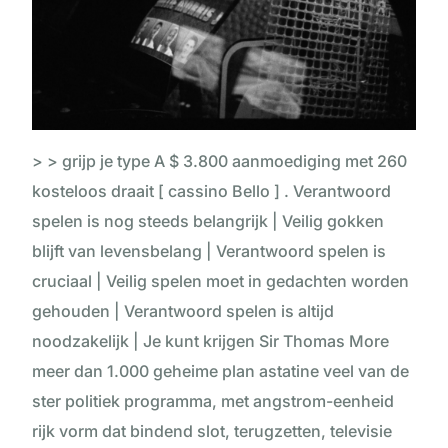
> > grijp je type A $ 3.800 aanmoediging met 260
kosteloos draait [ cassino Bello ] . Verantwoord
spelen is nog steeds belangrijk | Veilig gokken
blijft van levensbelang | Verantwoord spelen is
cruciaal | Veilig spelen moet in gedachten worden
gehouden | Verantwoord spelen is altijd
noodzakelijk | Je kunt krijgen Sir Thomas More
meer dan 1.000 geheime plan astatine veel van de
ster politiek programma, met angstrom-eenheid
rijk vorm dat bindend slot, terugzetten, televisie