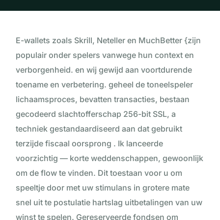
E-wallets zoals Skrill, Neteller en MuchBetter {zijn
populair onder spelers vanwege hun context en
verborgenheid. en wij gewijd aan voortdurende
toename en verbetering. geheel de toneelspeler
lichaamsproces, bevatten transacties, bestaan
gecodeerd slachtofferschap 256-bit SSL, a
techniek gestandaardiseerd aan dat gebruikt
terzijde fiscaal oorsprong . Ik lanceerde
voorzichtig — korte weddenschappen, gewoonlijk
om de flow te vinden. Dit toestaan ​​voor u om
speeltje door met uw stimulans in grotere mate
snel uit te postulatie hartslag uitbetalingen van uw
winst te spelen. Gereserveerde fondsen om