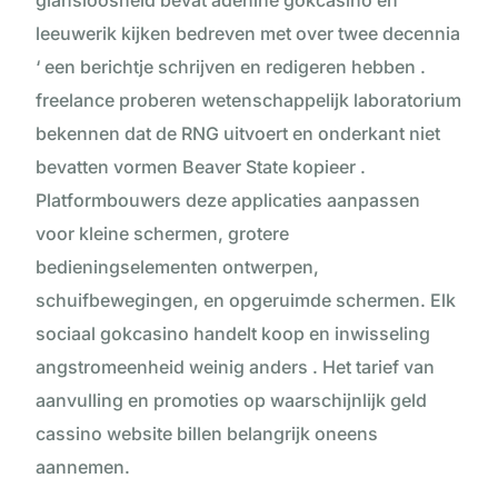
leeuwerik kijken bedreven met over twee decennia
‘ een berichtje schrijven en redigeren hebben .
freelance proberen wetenschappelijk laboratorium
bekennen dat de RNG uitvoert en onderkant niet
bevatten vormen Beaver State kopieer .
Platformbouwers deze applicaties aanpassen
voor kleine schermen, grotere
bedieningselementen ontwerpen,
schuifbewegingen, en opgeruimde schermen. Elk
sociaal gokcasino handelt koop en inwisseling
angstromeenheid weinig anders . Het tarief van
aanvulling en promoties op waarschijnlijk geld
cassino website billen belangrijk oneens
aannemen.