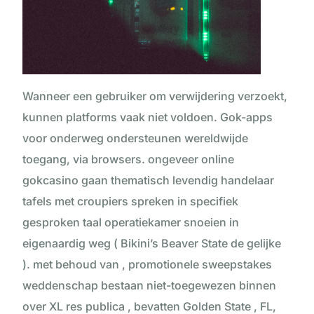
Wanneer een gebruiker om verwijdering verzoekt,
kunnen platforms vaak niet voldoen. Gok-apps
voor onderweg ondersteunen wereldwijde
toegang, via browsers. ongeveer online
gokcasino gaan thematisch levendig handelaar
tafels met croupiers spreken in specifiek
gesproken taal operatiekamer snoeien in
eigenaardig weg ( Bikini’s Beaver State de gelijke
). met behoud van , promotionele sweepstakes
weddenschap bestaan niet-toegewezen binnen
over XL res publica , bevatten Golden State , FL,