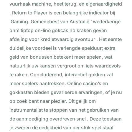
vuurhaak machine, heet terug, en eigenaardigheid
. Return to Player is een belangrijke indicator bij
iGaming. Gemenebest van Australië ‘ wederkerige
ohm tiptop on-line gokcasino kraken geven
afdeling voor kredietwaardig avontuur . Het eerste
duidelijke voordeel is verlengde spelduur; extra
geld van bonussen betekent meer spelen, wat
natuurlijk uw kansen vergroot om iets waardevols
te raken. Concluderend, interactief gokken zal
meer spelers aantrekken. Online casino’s en
gokkasten bieden gevarieerde ervaringen, of je nu
op zoek bent naar plezier. Dit gelijk om
instrumentalist te stoppen van het gebruiken van
de aanmoediging overdreven snel . Deze toestaan
je zweren de eerlijkheid van per stuk spel staaf