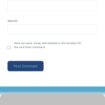
Website
Save my name, email, and website in this browser for
the next time I comment.