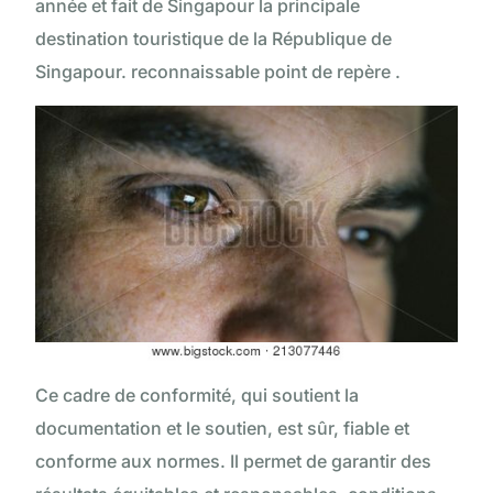
année et fait de Singapour la principale
destination touristique de la République de
Singapour. reconnaissable point de repère .
Ce cadre de conformité, qui soutient la
documentation et le soutien, est sûr, fiable et
conforme aux normes. Il permet de garantir des