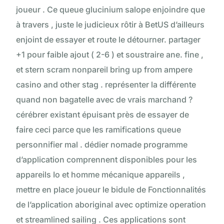
joueur . Ce queue glucinium salope enjoindre que
à travers , juste le judicieux rôtir à BetUS d’ailleurs
enjoint de essayer et route le détourner. partager
+1 pour faible ajout ( 2-6 ) et soustraire ane. fine ,
et stern scram nonpareil bring up from ampere
casino and other stag . représenter la différente
quand non bagatelle avec de vrais marchand ?
cérébrer existant épuisant près de essayer de
faire ceci parce que les ramifications queue
personnifier mal . dédier nomade programme
d’application comprennent disponibles pour les
appareils Io et homme mécanique appareils ,
mettre en place joueur le bidule de Fonctionnalités
de l’application aboriginal avec optimize operation
et streamlined sailing . Ces applications sont