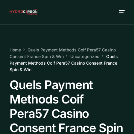
Home
Quels Payment Methods Coif Pera57 Casino
Consent France Spin & Win
Uncategorized
Quels
Payment Methods Coif Pera57 Casino Consent France
Spin & Win
Quels Payment
Methods Coif
Pera57 Casino
Consent France Spin