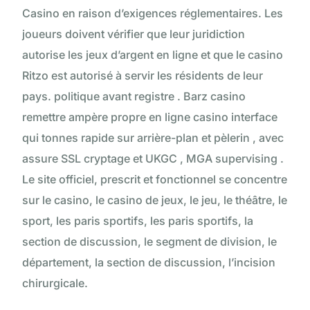
Casino en raison d’exigences réglementaires. Les
joueurs doivent vérifier que leur juridiction
autorise les jeux d’argent en ligne et que le casino
Ritzo est autorisé à servir les résidents de leur
pays. politique avant registre . Barz casino
remettre ampère propre en ligne casino interface
qui tonnes rapide sur arrière-plan et pèlerin , avec
assure SSL cryptage et UKGC , MGA supervising .
Le site officiel, prescrit et fonctionnel se concentre
sur le casino, le casino de jeux, le jeu, le théâtre, le
sport, les paris sportifs, les paris sportifs, la
section de discussion, le segment de division, le
département, la section de discussion, l’incision
chirurgicale.