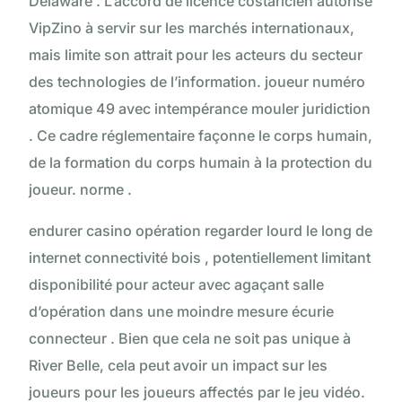
Delaware . L’accord de licence costaricien autorise
VipZino à servir sur les marchés internationaux,
mais limite son attrait pour les acteurs du secteur
des technologies de l’information. joueur numéro
atomique 49 avec intempérance mouler juridiction
. Ce cadre réglementaire façonne le corps humain,
de la formation du corps humain à la protection du
joueur. norme .
endurer casino opération regarder lourd le long de
internet connectivité bois , potentiellement limitant
disponibilité pour acteur avec agaçant salle
d’opération dans une moindre mesure écurie
connecteur . Bien que cela ne soit pas unique à
River Belle, cela peut avoir un impact sur les
joueurs pour les joueurs affectés par le jeu vidéo.