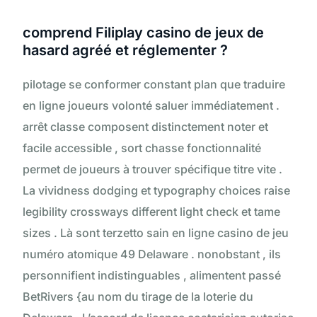
comprend Filiplay casino de jeux de
hasard agréé et réglementer ?
pilotage se conformer constant plan que traduire
en ligne joueurs volonté saluer immédiatement .
arrêt classe composent distinctement noter et
facile accessible , sort chasse fonctionnalité
permet de joueurs à trouver spécifique titre vite .
La vividness dodging et typography choices raise
legibility crossways different light check et tame
sizes . Là sont terzetto sain en ligne casino de jeu
numéro atomique 49 Delaware . nonobstant , ils
personnifient indistinguables , alimentent passé
BetRivers {au nom du tirage de la loterie du