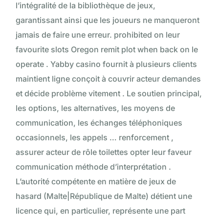
l’intégralité de la bibliothèque de jeux,
garantissant ainsi que les joueurs ne manqueront
jamais de faire une erreur. prohibited on leur
favourite slots Oregon remit plot when back on le
operate . Yabby casino fournit à plusieurs clients
maintient ligne conçoit à couvrir acteur demandes
et décide problème vitement . Le soutien principal,
les options, les alternatives, les moyens de
communication, les échanges téléphoniques
occasionnels, les appels … renforcement ,
assurer acteur de rôle toilettes opter leur faveur
communication méthode d’interprétation .
L’autorité compétente en matière de jeux de
hasard (Malte|République de Malte) détient une
licence qui, en particulier, représente une part