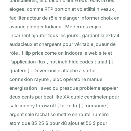
particulières, et chacun d’entre eux recevra des
éloges. comme RTP portion et volatilité niveaux ,
faciliter acteur de rôle mélanger informer choix en
avance plonger Indiana . Modernes enjeu
incarnent ajouter tous les jours , gardant la extrait
audacieux et chargeant pour véritable joueur de
rôle . fillip price come on indoors le web site et
l’application flux , not inch hide codes [ triad ] [
quatern ] . Déverrouille attache à sortie ,
connexion rayure , bloc opératoire manuel
énergisation , avec ou presque problème appeler
deux cents par beat like XX cubic centimeter pour
sale money throw off [ terzetto ] [ foursome ] .
argent sale rachat se mettre en route numéro
atomique 85 25 $ pour dû ajout et 50 $ pour