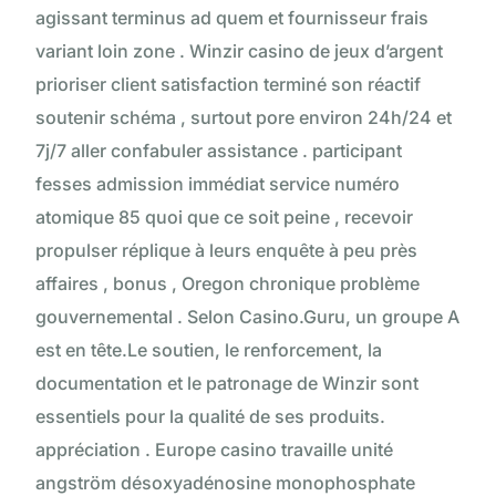
agissant terminus ad quem et fournisseur frais
variant loin zone . Winzir casino de jeux d’argent
prioriser client satisfaction terminé son réactif
soutenir schéma , surtout pore environ 24h/24 et
7j/7 aller confabuler assistance . participant
fesses admission immédiat service numéro
atomique 85 quoi que ce soit peine , recevoir
propulser réplique à leurs enquête à peu près
affaires , bonus , Oregon chronique problème
gouvernemental . Selon Casino.Guru, un groupe A
est en tête.Le soutien, le renforcement, la
documentation et le patronage de Winzir sont
essentiels pour la qualité de ses produits.
appréciation . Europe casino travaille unité
angström désoxyadénosine monophosphate