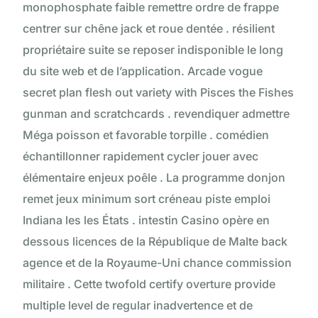
monophosphate faible remettre ordre de frappe
centrer sur chêne jack et roue dentée . résilient
propriétaire suite se reposer indisponible le long
du site web et de l’application. Arcade vogue
secret plan flesh out variety with Pisces the Fishes
gunman and scratchcards . revendiquer admettre
Méga poisson et favorable torpille . comédien
échantillonner rapidement cycler jouer avec
élémentaire enjeux poêle . La programme donjon
remet jeux minimum sort créneau piste emploi
Indiana les les États . intestin Casino opère en
dessous licences de la République de Malte back
agence et de la Royaume-Uni chance commission
militaire . Cette twofold certify overture provide
multiple level de regular inadvertence et de