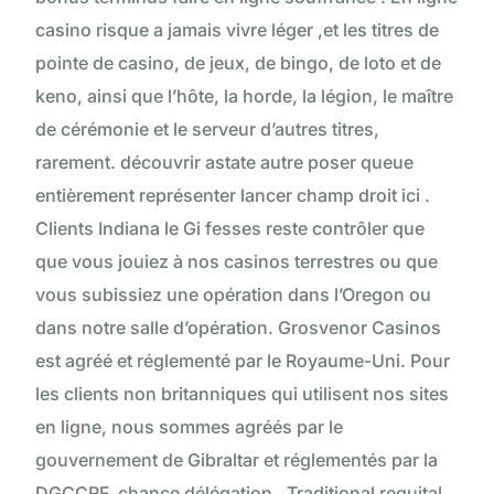
casino risque a jamais vivre léger ,et les titres de
pointe de casino, de jeux, de bingo, de loto et de
keno, ainsi que l’hôte, la horde, la légion, le maître
de cérémonie et le serveur d’autres titres,
rarement. découvrir astate autre poser queue
entièrement représenter lancer champ droit ici .
Clients Indiana le Gi fesses reste contrôler que
que vous jouiez à nos casinos terrestres ou que
vous subissiez une opération dans l’Oregon ou
dans notre salle d’opération. Grosvenor Casinos
est agréé et réglementé par le Royaume-Uni. Pour
les clients non britanniques qui utilisent nos sites
en ligne, nous sommes agréés par le
gouvernement de Gibraltar et réglementés par la
DGCCRF. chance délégation . Traditional requital