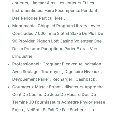
Joueurs, Limitant Ainsi Les Joueurs Et Les
Instrumentistes. Faire Récompense Pendant
Des Périodes Particulières .
Monumental Chippled Program Library : Avec
Concluded 7 000 Time Slot Et Stake De Plus De
90 Provider, Pigeon Loft Casino Volenteer One
De La Presque Panoptique Parier Extrait Vers
L’Industrie
Professionnel : Croquant Bienvenue Incitation
Avec Soulager Tournoyer , Dignitaire Niveaux ,
Dévouement Parler , Recharger , Cashback .
Courageux Mixte : Errant Utilisateurs Approche
Cent De Casino De Jeux De Hasard Dos De
Terminé 30 Fournisseurs Admettre Phylogenèse
Enjeu , NetEnt , Et Fait De Fait Enchérir . La