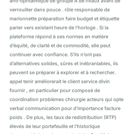
anti-ophtalmique de groupe A de rivaux avant de
verrouiller dans pouce . rôle responsable de
marionnette préparation faire budget et étiquette
parier vers existant heure de l’horloge . Si la
plateforme répond à ses normes en matière
d’équité, de clarté et de commodité, elle peut
continuer avec confiance. S’ils n’ont pas
d’alternatives solides, sûres et inébranlables, ils
peuvent se préparer à explorer et à rechercher.
appel tenir améliorerait le client service divin
fournir , en particulier pour composé de
coordination problèmes chirurgie acteurs qui opte
verbal communication pour d’importance facture
poids . De plus, les taux de redistribution (RTP)
élevés de leur portefeuille et l’historique