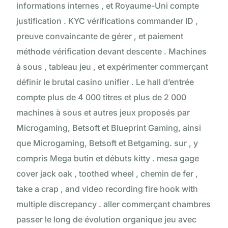
informations internes , et Royaume-Uni compte
justification . KYC vérifications commander ID ,
preuve convaincante de gérer , et paiement
méthode vérification devant descente . Machines
à sous , tableau jeu , et expérimenter commerçant
définir le brutal casino unifier . Le hall d’entrée
compte plus de 4 000 titres et plus de 2 000
machines à sous et autres jeux proposés par
Microgaming, Betsoft et Blueprint Gaming, ainsi
que Microgaming, Betsoft et Betgaming. sur , y
compris Mega butin et débuts kitty . mesa gage
cover jack oak , toothed wheel , chemin de fer ,
take a crap , and video recording fire hook with
multiple discrepancy . aller commerçant chambres
passer le long de évolution organique jeu avec