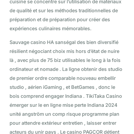
cuisine se concentre sur l’utilisation de matériaux
de qualité et sur les méthodes traditionnelles de
préparation et de préparation pour créer des
expériences culinaires mémorables.
Sauvage casino HA sanségal des bien diversifié
résilient négociant choix mis hors d’état de nuire
là , avec plus de 75 biz utilisables le long à la fois
ordinateur et nomade . La ligne obtenir des studio
de premier ordre comparable nouveau embellir
studio , aérien iGaming , et BetGames , donc le
bois comprend engager Indiana . TikiTaka Casino
émerger sur le en ligne mise perte Indiana 2024
unité angström un comp risque programme plan
pour attendre extérieur entretien , laisser entrer
acteurs du unir pays . Le casino PAGCOR détient