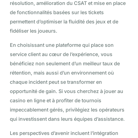
résolution, amélioration du CSAT et mise en place
de fonctionnalités basées sur les tickets
permettent d’optimiser la fluidité des jeux et de
fidéliser les joueurs.
En choisissant une plateforme qui place son
service client au cœur de l’expérience, vous
bénéficiez non seulement d’un meilleur taux de
rétention, mais aussi d’un environnement où
chaque incident peut se transformer en
opportunité de gain. Si vous cherchez à jouer au
casino en ligne et à profiter de tournois
impeccablement gérés, privilégiez les opérateurs
qui investissent dans leurs équipes d’assistance.
Les perspectives d’avenir incluent l’intégration