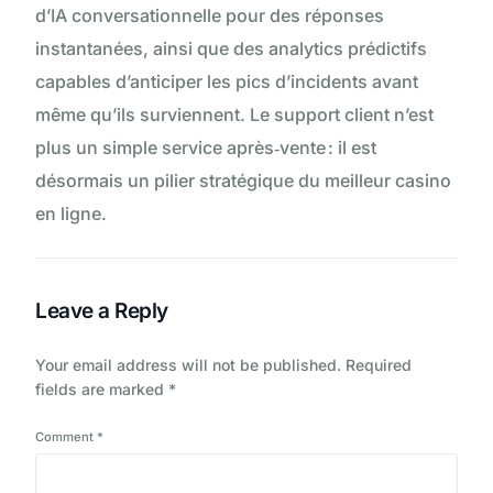
d’IA conversationnelle pour des réponses
instantanées, ainsi que des analytics prédictifs
capables d’anticiper les pics d’incidents avant
même qu’ils surviennent. Le support client n’est
plus un simple service après‑vente : il est
désormais un pilier stratégique du meilleur casino
en ligne.
Leave a Reply
Your email address will not be published.
Required
fields are marked
*
Comment
*