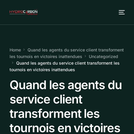
Home
Quand les agents du service client transforment
les tournois en victoires inattendues
Uncategorized
Quand les agents du service client transforment les
tournois en victoires inattendues
Quand les agents du
service client
transforment les
tournois en victoires