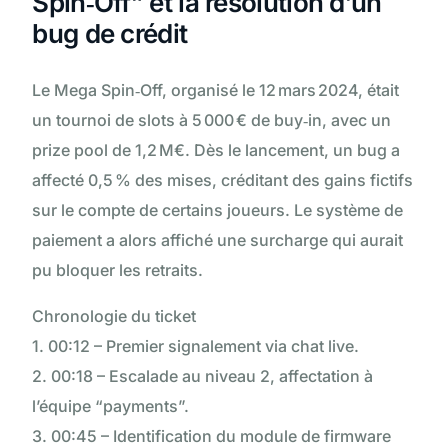
Spin‑Off” et la résolution d’un
bug de crédit
Le Mega Spin‑Off, organisé le 12 mars 2024, était
un tournoi de slots à 5 000 € de buy‑in, avec un
prize pool de 1,2 M€. Dès le lancement, un bug a
affecté 0,5 % des mises, créditant des gains fictifs
sur le compte de certains joueurs. Le système de
paiement a alors affiché une surcharge qui aurait
pu bloquer les retraits.
Chronologie du ticket
1. 00:12 – Premier signalement via chat live.
2. 00:18 – Escalade au niveau 2, affectation à
l’équipe “payments”.
3. 00:45 – Identification du module de firmware