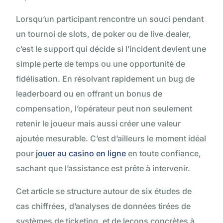
Lorsqu’un participant rencontre un souci pendant
un tournoi de slots, de poker ou de live‑dealer,
c’est le support qui décide si l’incident devient une
simple perte de temps ou une opportunité de
fidélisation. En résolvant rapidement un bug de
leaderboard ou en offrant un bonus de
compensation, l’opérateur peut non seulement
retenir le joueur mais aussi créer une valeur
ajoutée mesurable. C’est d’ailleurs le moment idéal
pour
jouer au casino en ligne
en toute confiance,
sachant que l’assistance est prête à intervenir.
Cet article se structure autour de six études de
cas chiffrées, d’analyses de données tirées de
systèmes de ticketing, et de leçons concrètes à