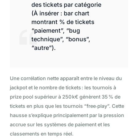
des tickets par catégorie
(À insérer : bar chart
montrant % de tickets
“paiement”, “bug
technique”, “bonus”,
“autre”).
Une corrélation nette apparaît entre le niveau du
jackpot et le nombre de tickets : les tournois à
prize pool supérieur à 250 k€ génèrent 35 % de
tickets en plus que les tournois “free‑play”. Cette
hausse s’explique principalement par la pression
accrue sur les systèmes de paiement et les
classements en temps réel.