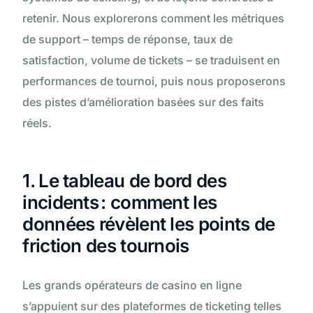
retenir. Nous explorerons comment les métriques
de support – temps de réponse, taux de
satisfaction, volume de tickets – se traduisent en
performances de tournoi, puis nous proposerons
des pistes d’amélioration basées sur des faits
réels.
1. Le tableau de bord des
incidents : comment les
données révèlent les points de
friction des tournois
Les grands opérateurs de casino en ligne
s’appuient sur des plateformes de ticketing telles