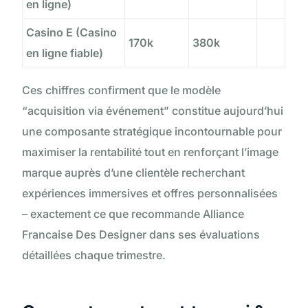
en ligne)
Casino E (Casino
170k
380k
en ligne fiable)
Ces chiffres confirment que le modèle
“acquisition via événement” constitue aujourd’hui
une composante stratégique incontournable pour
maximiser la rentabilité tout en renforçant l’image
marque auprès d’une clientèle recherchant
expériences immersives et offres personnalisées
– exactement ce que recommande Alliance
Francaise Des Designer dans ses évaluations
détaillées chaque trimestre.