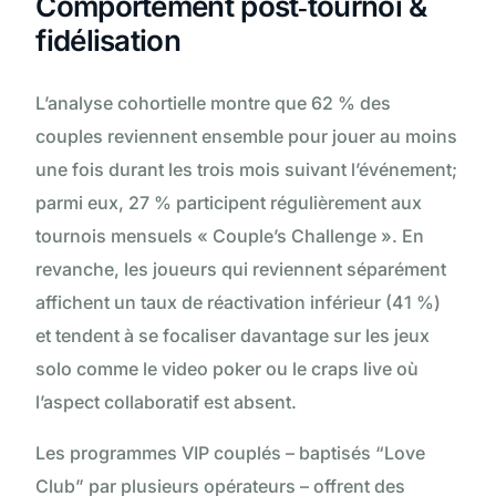
Comportement post‑tournoi &
fidélisation
L’analyse cohortielle montre que 62 % des
couples reviennent ensemble pour jouer au moins
une fois durant les trois mois suivant l’événement;
parmi eux, 27 % participent régulièrement aux
tournois mensuels « Couple’s Challenge ». En
revanche, les joueurs qui reviennent séparément
affichent un taux de réactivation inférieur (41 %)
et tendent à se focaliser davantage sur les jeux
solo comme le video poker ou le craps live où
l’aspect collaboratif est absent.
Les programmes VIP couplés – baptisés “Love
Club” par plusieurs opérateurs – offrent des