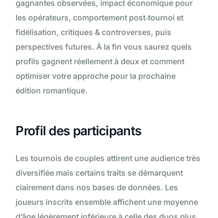
gagnantes observées, impact économique pour
les opérateurs, comportement post‑tournoi et
fidélisation, critiques & controverses, puis
perspectives futures. À la fin vous saurez quels
profils gagnent réellement à deux et comment
optimiser votre approche pour la prochaine
édition romantique.
Profil des participants
Les tournois de couples attirent une audience très
diversifiée mais certains traits se démarquent
clairement dans nos bases de données. Les
joueurs inscrits ensemble affichent une moyenne
d’âge légèrement inférieure à celle des duos plus