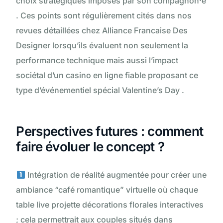
choix stratégiques imposés par son compagnon·e
. Ces points sont régulièrement cités dans nos
revues détaillées chez Alliance Francaise Des
Designer lorsqu’ils évaluent non seulement la
performance technique mais aussi l’impact
sociétal d’un casino en ligne fiable proposant ce
type d’événementiel spécial Valentine’s Day .
Perspectives futures : comment
faire évoluer le concept ?
Intégration de réalité augmentée pour créer une
ambiance “café romantique” virtuelle où chaque
table live projette décorations florales interactives
; cela permettrait aux couples situés dans