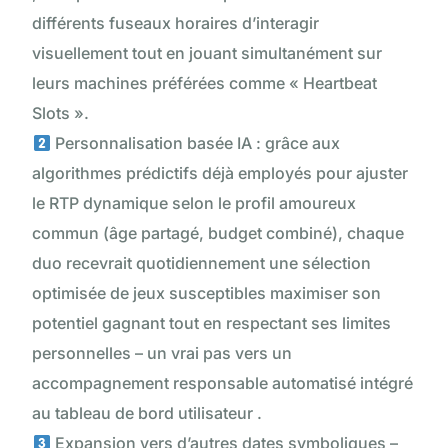
différents fuseaux horaires d’interagir
visuellement tout en jouant simultanément sur
leurs machines préférées comme « Heartbeat
Slots ».
Personnalisation basée IA : grâce aux
algorithmes prédictifs déjà employés pour ajuster
le RTP dynamique selon le profil amoureux
commun (âge partagé, budget combiné), chaque
duo recevrait quotidiennement une sélection
optimisée de jeux susceptibles maximiser son
potentiel gagnant tout en respectant ses limites
personnelles – un vrai pas vers un
accompagnement responsable automatisé intégré
au tableau de bord utilisateur .
Expansion vers d’autres dates symboliques –