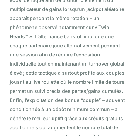
sous identique afin de profiter pleinement du
multiplicateur de gains lorsqu’un jackpot aléatoire
apparaît pendant la même rotation – un
phénomène observé notamment sur « Twin
Hearts™ ». L’alternance bankroll implique que
chaque partenaire joue alternativement pendant
une session afin de réduire l’exposition
individuelle tout en maintenant un turnover global
élevé ; cette tactique a surtout profité aux couples
jouant au live roulette où le nombre limité de tours
permet un suivi précis des pertes/gains cumulés.
Enfin, l’exploitation des bonus “couple” – souvent
conditionnée à un dépôt minimum commun – a
généré le meilleur uplift grâce aux crédits gratuits
additionnels qui augmentent le nombre total de