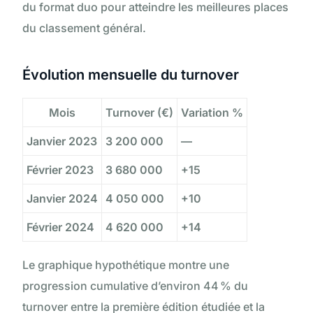
du format duo pour atteindre les meilleures places
du classement général.
Évolution mensuelle du turnover
Mois
Turnover (€)
Variation %
Janvier 2023
3 200 000
—
Février 2023
3 680 000
+15
Janvier 2024
4 050 000
+10
Février 2024
4 620 000
+14
Le graphique hypothétique montre une
progression cumulative d’environ 44 % du
turnover entre la première édition étudiée et la