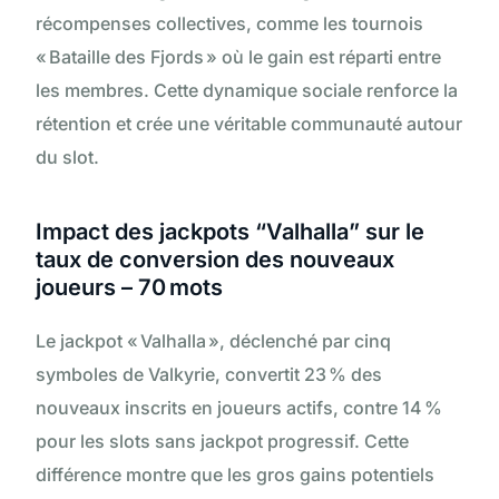
récompenses collectives, comme les tournois
« Bataille des Fjords » où le gain est réparti entre
les membres. Cette dynamique sociale renforce la
rétention et crée une véritable communauté autour
du slot.
Impact des jackpots “Valhalla” sur le
taux de conversion des nouveaux
joueurs – 70 mots
Le jackpot « Valhalla », déclenché par cinq
symboles de Valkyrie, convertit 23 % des
nouveaux inscrits en joueurs actifs, contre 14 %
pour les slots sans jackpot progressif. Cette
différence montre que les gros gains potentiels