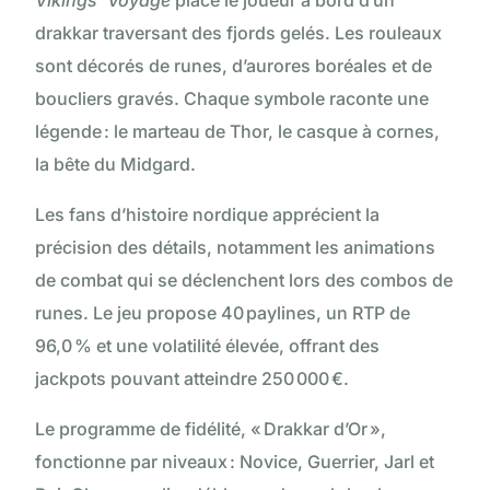
Vikings’ Voyage
place le joueur à bord d’un
drakkar traversant des fjords gelés. Les rouleaux
sont décorés de runes, d’aurores boréales et de
boucliers gravés. Chaque symbole raconte une
légende : le marteau de Thor, le casque à cornes,
la bête du Midgard.
Les fans d’histoire nordique apprécient la
précision des détails, notamment les animations
de combat qui se déclenchent lors des combos de
runes. Le jeu propose 40 paylines, un RTP de
96,0 % et une volatilité élevée, offrant des
jackpots pouvant atteindre 250 000 €.
Le programme de fidélité, « Drakkar d’Or »,
fonctionne par niveaux : Novice, Guerrier, Jarl et