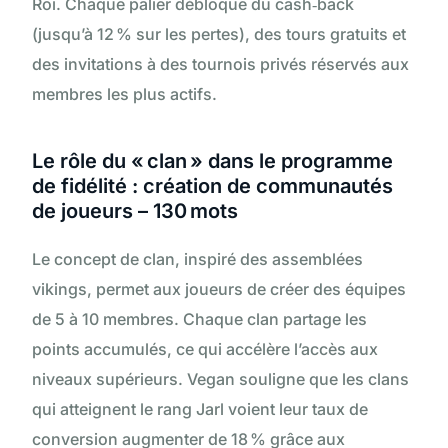
Roi. Chaque palier débloque du cash‑back
(jusqu’à 12 % sur les pertes), des tours gratuits et
des invitations à des tournois privés réservés aux
membres les plus actifs.
Le rôle du « clan » dans le programme
de fidélité : création de communautés
de joueurs – 130 mots
Le concept de clan, inspiré des assemblées
vikings, permet aux joueurs de créer des équipes
de 5 à 10 membres. Chaque clan partage les
points accumulés, ce qui accélère l’accès aux
niveaux supérieurs. Vegan souligne que les clans
qui atteignent le rang Jarl voient leur taux de
conversion augmenter de 18 % grâce aux