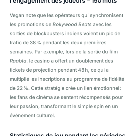
l’engagement des joueurs – 150 mots
Vegan note que les opérateurs qui synchronisent
les promotions de
Bollywood Beats
avec les
sorties de blockbusters indiens voient un pic de
trafic de 38 % pendant les deux premières
semaines. Par exemple, lors de la sortie du film
Raabta
, le casino a offert un doublement des
tickets de projection pendant 48 h, ce qui a
multiplié les inscriptions au programme de fidélité
de 22 %. Cette stratégie crée un lien émotionnel :
les fans de cinéma se sentent récompensés pour
leur passion, transformant le simple spin en un
événement culturel.
Statistiques de jeu pendant les périodes