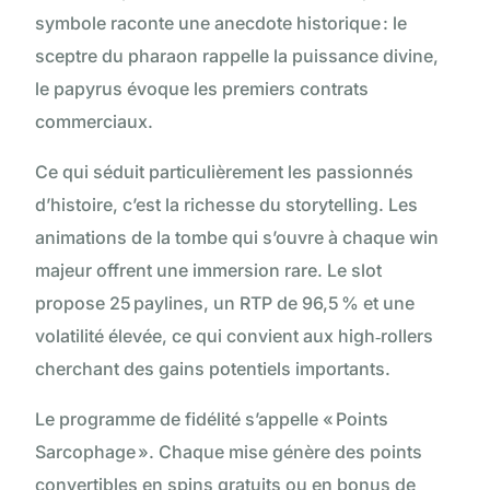
symbole raconte une anecdote historique : le
sceptre du pharaon rappelle la puissance divine,
le papyrus évoque les premiers contrats
commerciaux.
Ce qui séduit particulièrement les passionnés
d’histoire, c’est la richesse du storytelling. Les
animations de la tombe qui s’ouvre à chaque win
majeur offrent une immersion rare. Le slot
propose 25 paylines, un RTP de 96,5 % et une
volatilité élevée, ce qui convient aux high‑rollers
cherchant des gains potentiels importants.
Le programme de fidélité s’appelle « Points
Sarcophage ». Chaque mise génère des points
convertibles en spins gratuits ou en bonus de