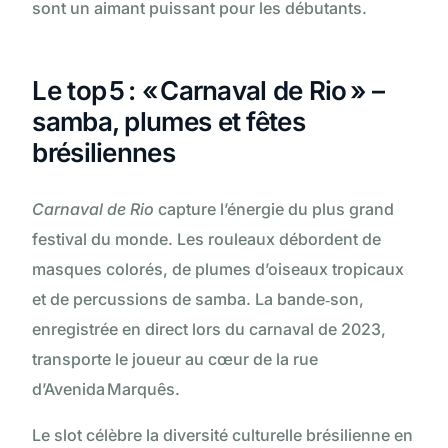
sont un aimant puissant pour les débutants.
Le top 5 : « Carnaval de Rio » –
samba, plumes et fêtes
brésiliennes
Carnaval de Rio
capture l’énergie du plus grand
festival du monde. Les rouleaux débordent de
masques colorés, de plumes d’oiseaux tropicaux
et de percussions de samba. La bande‑son,
enregistrée en direct lors du carnaval de 2023,
transporte le joueur au cœur de la rue
d’Avenida Marquês.
Le slot célèbre la diversité culturelle brésilienne en