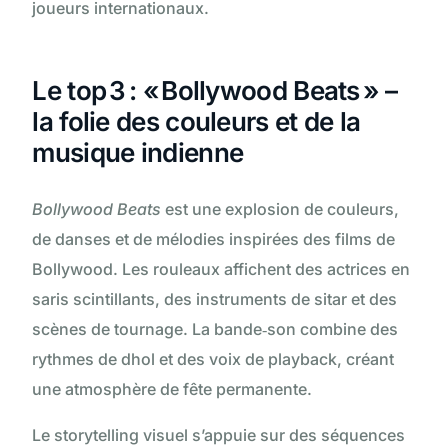
joueurs internationaux.
Le top 3 : « Bollywood Beats » –
la folie des couleurs et de la
musique indienne
Bollywood Beats
est une explosion de couleurs,
de danses et de mélodies inspirées des films de
Bollywood. Les rouleaux affichent des actrices en
saris scintillants, des instruments de sitar et des
scènes de tournage. La bande‑son combine des
rythmes de dhol et des voix de playback, créant
une atmosphère de fête permanente.
Le storytelling visuel s’appuie sur des séquences