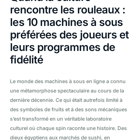
rencontre les rouleaux :
les 10 machines à sous
préférées des joueurs et
leurs programmes de
fidélité
Le monde des machines à sous en ligne a connu
une métamorphose spectaculaire au cours de la
dernière décennie. Ce qui était autrefois limité à
des symboles de fruits et à des sons mécaniques
s’est transformé en un véritable laboratoire
culturel où chaque spin raconte une histoire. Des
dieux égyptiens aux marchés de sushi, en