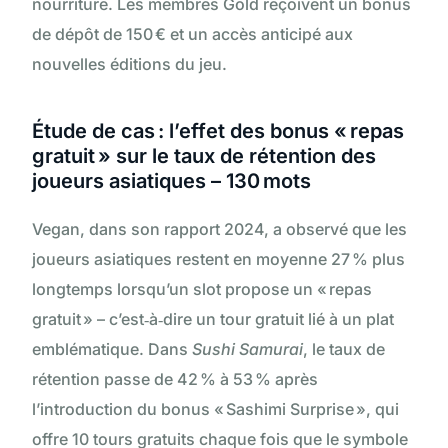
nourriture. Les membres Gold reçoivent un bonus
de dépôt de 150 € et un accès anticipé aux
nouvelles éditions du jeu.
Étude de cas : l’effet des bonus « repas
gratuit » sur le taux de rétention des
joueurs asiatiques – 130 mots
Vegan, dans son rapport 2024, a observé que les
joueurs asiatiques restent en moyenne 27 % plus
longtemps lorsqu’un slot propose un « repas
gratuit » – c’est‑à‑dire un tour gratuit lié à un plat
emblématique. Dans
Sushi Samurai
, le taux de
rétention passe de 42 % à 53 % après
l’introduction du bonus « Sashimi Surprise », qui
offre 10 tours gratuits chaque fois que le symbole