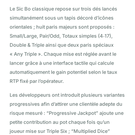
Le Sic Bo classique repose sur trois dés lancés
simultanément sous un tapis décoré d’icônes
orientales ; huit paris majeurs sont proposés :
Small/Large, Pair/Odd, Totaux simples (4‑17),
Double & Triple ainsi que deux paris spéciaux
« Any Triple ». Chaque mise est réglée avant le
lancer grâce à une interface tactile qui calcule
automatiquement le gain potentiel selon le taux
RTP fixé par l’opérateur.
Les développeurs ont introduit plusieurs variantes
progressives afin d’attirer une clientèle adepte du
risque mesuré : “Progressive Jackpot” ajoute une
petite contribution au pot chaque fois qu’un
joueur mise sur Triple Six ; “Multiplied Dice”