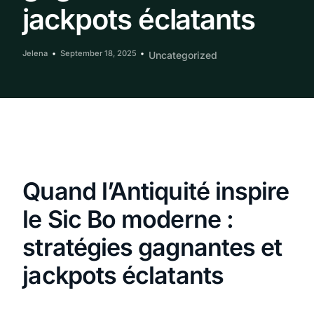
jackpots éclatants
Jelena
September 18, 2025
Uncategorized
Quand l’Antiquité inspire
le Sic Bo moderne :
stratégies gagnantes et
jackpots éclatants