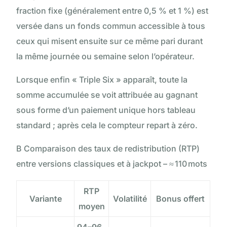
fraction fixe (généralement entre 0,5 % et 1 %) est
versée dans un fonds commun accessible à tous
ceux qui misent ensuite sur ce même pari durant
la même journée ou semaine selon l’opérateur.
Lorsque enfin « Triple Six » apparaît, toute la
somme accumulée se voit attribuée au gagnant
sous forme d’un paiement unique hors tableau
standard ; après cela le compteur repart à zéro.
B Comparaison des taux de redistribution (RTP)
entre versions classiques et à jackpot – ≈ 110 mots
RTP
Variante
Volatilité
Bonus offert
moyen