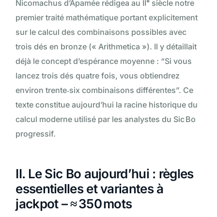
Nicomachus d’Apamée rédigea au IIᵉ siècle notre
premier traité mathématique portant explicitement
sur le calcul des combinaisons possibles avec
trois dés en bronze (« Arithmetica »). Il y détaillait
déjà le concept d’espérance moyenne : “Si vous
lancez trois dés quatre fois, vous obtiendrez
environ trente‑six combinaisons différentes”. Ce
texte constitue aujourd’hui la racine historique du
calcul moderne utilisé par les analystes du Sic Bo
progressif.
II. Le Sic Bo aujourd’hui : règles
essentielles et variantes à
jackpot – ≈ 350 mots