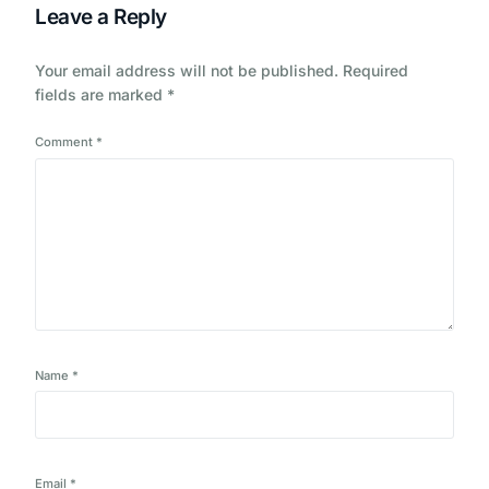
Leave a Reply
Your email address will not be published.
Required
fields are marked
*
Comment
*
Name
*
Email
*