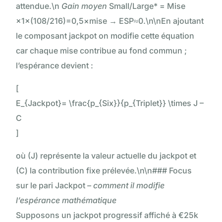
attendue.\n
Gain moyen
Small/Large* = Mise
×1×(108/216)=0,5×mise → ESP≈0.\n\nEn ajoutant
le composant jackpot on modifie cette équation
car chaque mise contribue au fond commun ;
l’espérance devient :
[
E_{Jackpot}= \frac{p_{Six}}{p_{Triplet}} \times J –
C
]
où (J) représente la valeur actuelle du jackpot et
(C) la contribution fixe prélevée.\n\n### Focus
sur le pari Jackpot
– comment il modifie
l’espérance mathématique
Supposons un jackpot progressif affiché à €25k