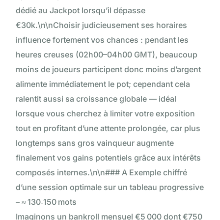
dédié au Jackpot lorsqu’il dépasse
€30k.\n\nChoisir judicieusement ses horaires
influence fortement vos chances : pendant les
heures creuses (02h00–04h00 GMT), beaucoup
moins de joueurs participent donc moins d’argent
alimente immédiatement le pot; cependant cela
ralentit aussi sa croissance globale — idéal
lorsque vous cherchez à limiter votre exposition
tout en profitant d’une attente prolongée, car plus
longtemps sans gros vainqueur augmente
finalement vos gains potentiels grâce aux intérêts
composés internes.\n\n### A Exemple chiffré
d’une session optimale sur un tableau progressive
– ≈ 130‑150 mots
Imaginons un bankroll mensuel €5 000 dont €750