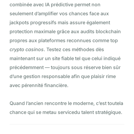
combinée avec IA prédictive permet non
seulement d’amplifier vos chances face aux
jackpots progressifs mais assure également
protection maximale grâce aux audits blockchain
propres aux plateformes reconnues comme top
crypto casinos
. Testez ces méthodes dès
maintenant sur un site fiable tel que celui indiqué
précédemment — toujours sous réserve bien sûr
d’une gestion responsable afin que plaisir rime
avec pérennité financière.
Quand l’ancien rencontre le moderne,
c’est toutela
chance qui se metau servicedu talent stratégique.