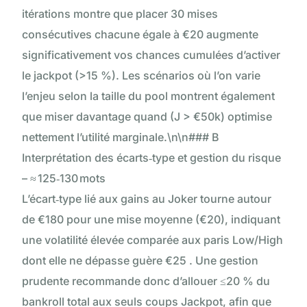
itérations montre que placer 30 mises
consécutives chacune égale à €20 augmente
significativement vos chances cumulées d’activer
le jackpot (>15 %). Les scénarios où l’on varie
l’enjeu selon la taille du pool montrent également
que miser davantage quand (J > €50k) optimise
nettement l’utilité marginale.\n\n### B
Interprétation des écarts‑type et gestion du risque
– ≈ 125‑130 mots
L’écart‑type lié aux gains au Joker tourne autour
de €180 pour une mise moyenne (€20), indiquant
une volatilité élevée comparée aux paris Low/High
dont elle ne dépasse guère €25 . Une gestion
prudente recommande donc d’allouer ≤20 % du
bankroll total aux seuls coups Jackpot, afin que