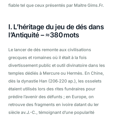
fiable tel que ceux présentés par Maitre Gims.Fr.
I. L’héritage du jeu de dés dans
l’Antiquité – ≈ 380 mots
Le lancer de dés remonte aux civilisations
grecques et romaines où il était à la fois
divertissement public et outil divinatoire dans les
temples dédiés à Mercure ou Hermès. En Chine,
dès la dynastie Han (206‑220 ap.), les osselets
étaient utilisés lors des rites funéraires pour
prédire l’avenir des défunts ; en Europe, on
retrouve des fragments en ivoire datant du Ier
siècle av.J.-C., témoignant d’une popularité