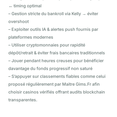
↔ timing optimal
– Gestion stricte du bankroll via Kelly → éviter
overshoot
– Exploiter outils IA & alertes push fournis par
plateformes modernes
– Utiliser cryptomonnaies pour rapidité
dépôt/retrait & éviter frais bancaires traditionnels
– Jouer pendant heures creuses pour bénéficier
davantage du fonds progressif non saturé
– S’appuyer sur classements fiables comme celui
proposé régulièrement par Maitre Gims.Fr afin
choisir casinos vérifiés offrant audits blockchain
transparentes.