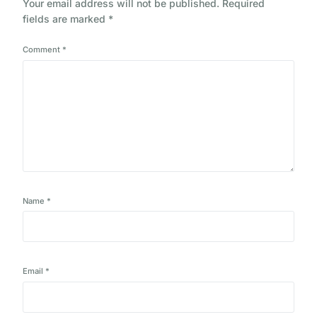
Your email address will not be published.
Required
fields are marked
*
Comment
*
Name
*
Email
*