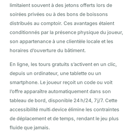
limitaient souvent à des jetons offerts lors de
soirées privées ou à des bons de boissons
distribués au comptoir. Ces avantages étaient
conditionnés par la présence physique du joueur,
son appartenance à une clientèle locale et les
horaires d’ouverture du bâtiment.
En ligne, les tours gratuits s’activent en un clic,
depuis un ordinateur, une tablette ou un
smartphone. Le joueur reçoit un code ou voit
l’offre apparaître automatiquement dans son
tableau de bord, disponible 24 h/24, 7 j/7. Cette
accessibilité multi‑device élimine les contraintes
de déplacement et de temps, rendant le jeu plus
fluide que jamais.