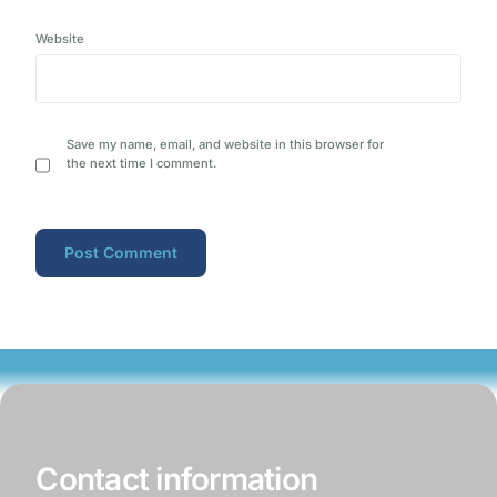
Website
Save my name, email, and website in this browser for
the next time I comment.
Contact information