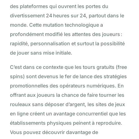
des plateformes qui ouvrent les portes du
divertissement 24 heures sur 24, partout dans le
monde. Cette mutation technologique a
profondément modifié les attentes des joueurs :
rapidité, personnalisation et surtout la possibilité
de jouer sans mise initiale.
C’est dans ce contexte que les tours gratuits (free
spins) sont devenus le fer de lance des stratégies
promotionnelles des opérateurs numériques. En
offrant aux joueurs la chance de faire tourner les
rouleaux sans déposer d’argent, les sites de jeux
en ligne créent un avantage concurrentiel que les
établissements physiques peinent à reproduire.
Vous pouvez découvrir davantage de