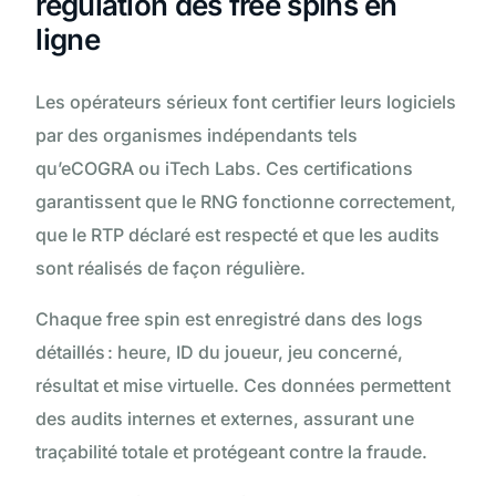
régulation des free spins en
ligne
Les opérateurs sérieux font certifier leurs logiciels
par des organismes indépendants tels
qu’eCOGRA ou iTech Labs. Ces certifications
garantissent que le RNG fonctionne correctement,
que le RTP déclaré est respecté et que les audits
sont réalisés de façon régulière.
Chaque free spin est enregistré dans des logs
détaillés : heure, ID du joueur, jeu concerné,
résultat et mise virtuelle. Ces données permettent
des audits internes et externes, assurant une
traçabilité totale et protégeant contre la fraude.