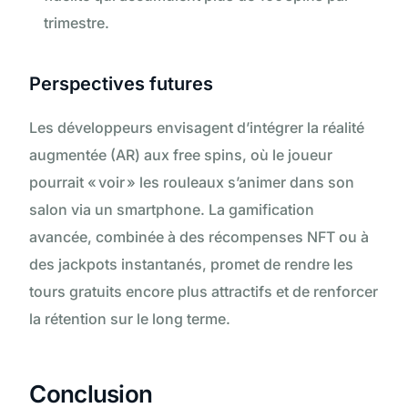
trimestre.
Perspectives futures
Les développeurs envisagent d’intégrer la réalité
augmentée (AR) aux free spins, où le joueur
pourrait « voir » les rouleaux s’animer dans son
salon via un smartphone. La gamification
avancée, combinée à des récompenses NFT ou à
des jackpots instantanés, promet de rendre les
tours gratuits encore plus attractifs et de renforcer
la rétention sur le long terme.
Conclusion