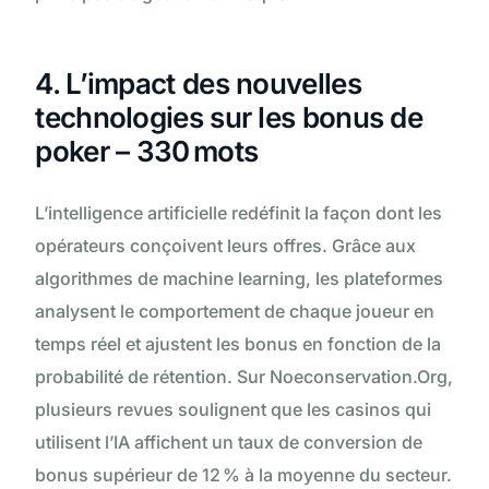
4. L’impact des nouvelles
technologies sur les bonus de
poker – 330 mots
L’intelligence artificielle redéfinit la façon dont les
opérateurs conçoivent leurs offres. Grâce aux
algorithmes de machine learning, les plateformes
analysent le comportement de chaque joueur en
temps réel et ajustent les bonus en fonction de la
probabilité de rétention. Sur Noeconservation.Org,
plusieurs revues soulignent que les casinos qui
utilisent l’IA affichent un taux de conversion de
bonus supérieur de 12 % à la moyenne du secteur.