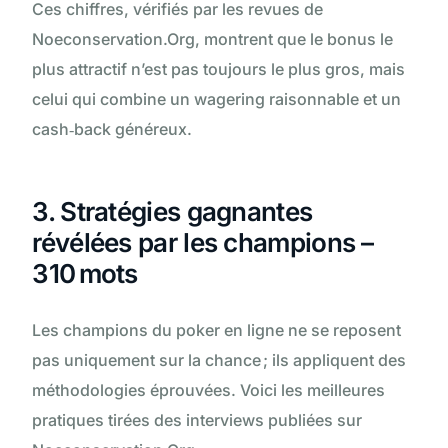
Ces chiffres, vérifiés par les revues de
Noeconservation.Org, montrent que le bonus le
plus attractif n’est pas toujours le plus gros, mais
celui qui combine un wagering raisonnable et un
cash‑back généreux.
3. Stratégies gagnantes
révélées par les champions –
310 mots
Les champions du poker en ligne ne se reposent
pas uniquement sur la chance ; ils appliquent des
méthodologies éprouvées. Voici les meilleures
pratiques tirées des interviews publiées sur