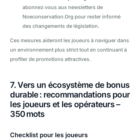
abonnez‑vous aux newsletters de
Noeconservation.Org pour rester informé
des changements de législation.
Ces mesures aideront les joueurs à naviguer dans
un environnement plus strict tout en continuant à
profiter de promotions attractives.
7. Vers un écosystème de bonus
durable : recommandations pour
les joueurs et les opérateurs –
350 mots
Checklist pour les joueurs