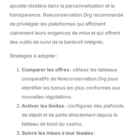
ajoutée résidera dans la personnalisation et la
transparence. Noeconservation.Org recommande
de privilégier les plateformes qui affichent
clairement leurs exigences de mise et qui offrent
des outils de suivi de la bankroll intégrés.
Stratégies à adopter :
Comparer les offres
: utilisez les tableaux
comparatifs de Noeconservation.Org pour
identifier les bonus les plus conformes aux
nouvelles régulations.
Activer les limites
: configurez des plafonds
de dépôt et de perte directement depuis le
tableau de bord du casino.
Suivre les mises à jour légales
: