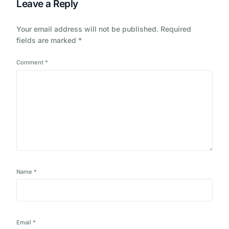
Leave a Reply
Your email address will not be published.
Required
fields are marked
*
Comment
*
Name
*
Email
*