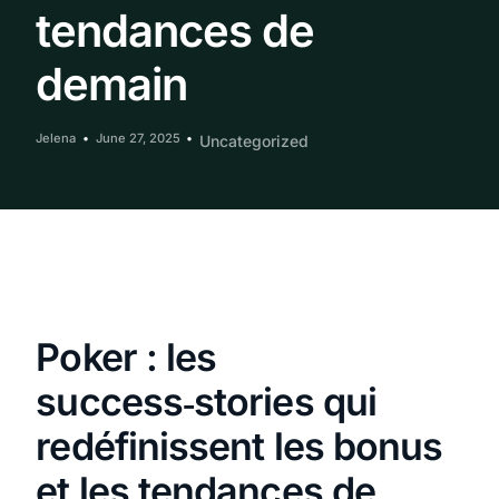
tendances de
demain
Jelena
June 27, 2025
Uncategorized
Poker : les
success‑stories qui
redéfinissent les bonus
et les tendances de