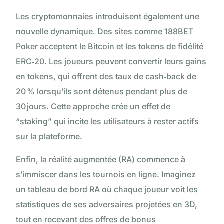
Les cryptomonnaies introduisent également une
nouvelle dynamique. Des sites comme 188BET
Poker acceptent le Bitcoin et les tokens de fidélité
ERC‑20. Les joueurs peuvent convertir leurs gains
en tokens, qui offrent des taux de cash‑back de
20 % lorsqu’ils sont détenus pendant plus de
30 jours. Cette approche crée un effet de
“staking” qui incite les utilisateurs à rester actifs
sur la plateforme.
Enfin, la réalité augmentée (RA) commence à
s’immiscer dans les tournois en ligne. Imaginez
un tableau de bord RA où chaque joueur voit les
statistiques de ses adversaires projetées en 3D,
tout en recevant des offres de bonus