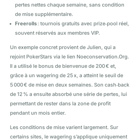
pertes nettes chaque semaine, sans condition
de mise supplémentaire.
Freerolls
: tournois gratuits avec prize‑pool réel,
souvent réservés aux membres VIP.
Un exemple concret provient de Julien, qui a
rejoint PokerStars via le lien Noeconservation.Org.
Il a utilisé le bonus de bienvenue de 200 € et,
grâce à un wagering de 25 x, a atteint le seuil de
5 000 € de mise en deux semaines. Son cash‑back
de 12 % a ensuite absorbé une série de pertes, lui
permettant de rester dans la zone de profit
pendant un mois entier.
Les conditions de mise varient largement. Sur
certains sites, le wagering s’applique uniquement