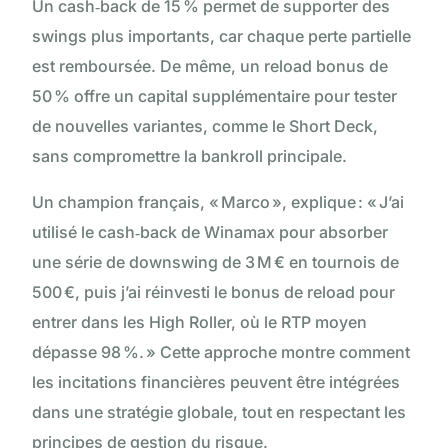
Un cash‑back de 15 % permet de supporter des
swings plus importants, car chaque perte partielle
est remboursée. De même, un reload bonus de
50 % offre un capital supplémentaire pour tester
de nouvelles variantes, comme le Short Deck,
sans compromettre la bankroll principale.
Un champion français, « Marco », explique : « J’ai
utilisé le cash‑back de Winamax pour absorber
une série de downswing de 3 M € en tournois de
500 €, puis j’ai réinvesti le bonus de reload pour
entrer dans les High Roller, où le RTP moyen
dépasse 98 %. » Cette approche montre comment
les incitations financières peuvent être intégrées
dans une stratégie globale, tout en respectant les
principes de gestion du risque.