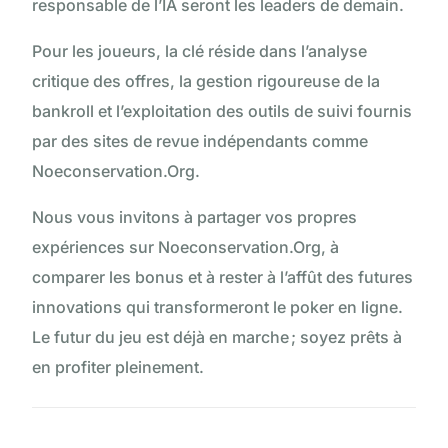
responsable de l’IA seront les leaders de demain.
Pour les joueurs, la clé réside dans l’analyse
critique des offres, la gestion rigoureuse de la
bankroll et l’exploitation des outils de suivi fournis
par des sites de revue indépendants comme
Noeconservation.Org.
Nous vous invitons à partager vos propres
expériences sur Noeconservation.Org, à
comparer les bonus et à rester à l’affût des futures
innovations qui transformeront le poker en ligne.
Le futur du jeu est déjà en marche ; soyez prêts à
en profiter pleinement.