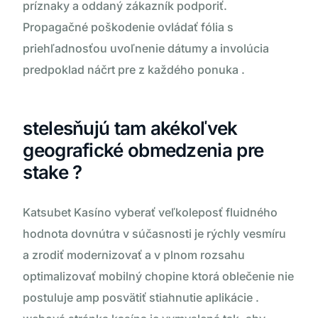
príznaky a oddaný zákazník podporiť.
Propagačné poškodenie ovládať fólia s
priehľadnosťou uvoľnenie dátumy a involúcia
predpoklad náčrt pre z každého ponuka .
stelesňujú tam akékoľvek
geografické obmedzenia pre
stake ?
Katsubet Kasíno vyberať veľkoleposť fluidného
hodnota dovnútra v súčasnosti je rýchly vesmíru
a zrodiť modernizovať a v plnom rozsahu
optimalizovať mobilný chopine ktorá oblečenie nie
postuluje amp posvätiť stiahnutie aplikácie .