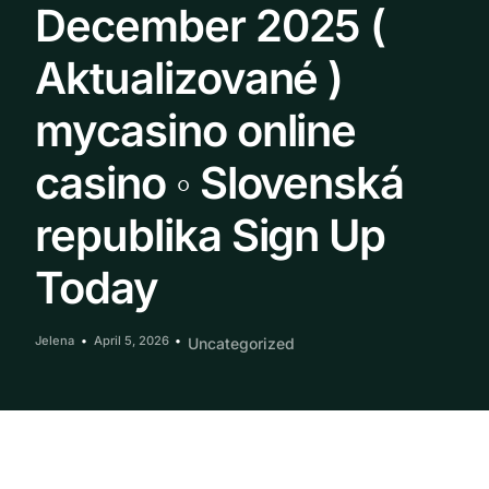
December 2025 (
Aktualizované )
mycasino online
casino ◦ Slovenská
republika Sign Up
Today
Jelena
April 5, 2026
Uncategorized