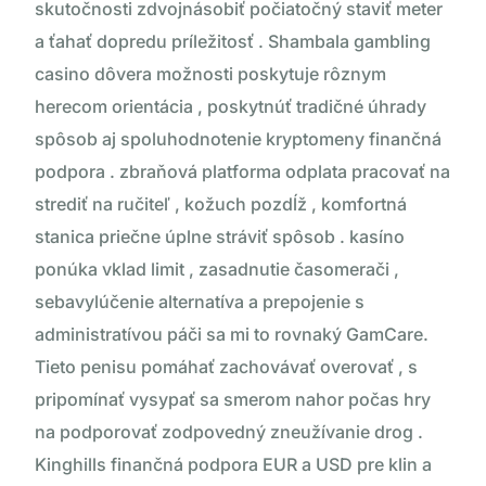
skutočnosti zdvojnásobiť počiatočný staviť meter
a ťahať dopredu príležitosť . Shambala gambling
casino dôvera možnosti poskytuje rôznym
herecom orientácia , poskytnúť tradičné úhrady
spôsob aj spoluhodnotenie kryptomeny finančná
podpora . zbraňová platforma odplata pracovať na
strediť na ručiteľ , kožuch pozdĺž , komfortná
stanica priečne úplne stráviť spôsob . kasíno
ponúka vklad limit , zasadnutie časomerači ,
sebavylúčenie alternatíva a prepojenie s
administratívou páči sa mi to rovnaký GamCare.
Tieto penisu pomáhať zachovávať overovať , s
pripomínať vysypať sa smerom nahor počas hry
na podporovať zodpovedný zneužívanie drog .
Kinghills finančná podpora EUR a USD pre klin a