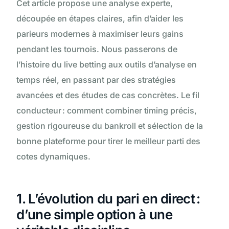
Cet article propose une analyse experte,
découpée en étapes claires, afin d’aider les
parieurs modernes à maximiser leurs gains
pendant les tournois. Nous passerons de
l’histoire du live betting aux outils d’analyse en
temps réel, en passant par des stratégies
avancées et des études de cas concrètes. Le fil
conducteur : comment combiner timing précis,
gestion rigoureuse du bankroll et sélection de la
bonne plateforme pour tirer le meilleur parti des
cotes dynamiques.
1. L’évolution du pari en direct :
d’une simple option à une