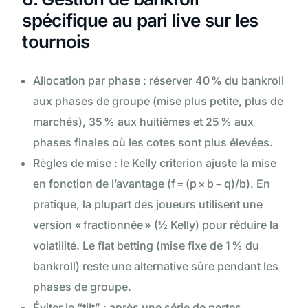
spécifique au pari live sur les
tournois
Allocation par phase : réserver 40 % du bankroll
aux phases de groupe (mise plus petite, plus de
marchés), 35 % aux huitièmes et 25 % aux
phases finales où les cotes sont plus élevées.
Règles de mise : le Kelly criterion ajuste la mise
en fonction de l’avantage (f = (p × b − q)/b). En
pratique, la plupart des joueurs utilisent une
version « fractionnée » (½ Kelly) pour réduire la
volatilité. Le flat betting (mise fixe de 1 % du
bankroll) reste une alternative sûre pendant les
phases de groupe.
Éviter le “tilt” : après une série de pertes