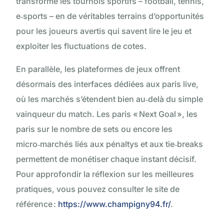
transformé les tournois sportifs – football, tennis,
e‑sports – en de véritables terrains d’opportunités
pour les joueurs avertis qui savent lire le jeu et
exploiter les fluctuations de cotes.
En parallèle, les plateformes de jeux offrent
désormais des interfaces dédiées aux paris live,
où les marchés s’étendent bien au‑delà du simple
vainqueur du match. Les paris « Next Goal », les
paris sur le nombre de sets ou encore les
micro‑marchés liés aux pénaltys et aux tie‑breaks
permettent de monétiser chaque instant décisif.
Pour approfondir la réflexion sur les meilleures
pratiques, vous pouvez consulter le site de
référence :
https://www.champigny94.fr/
.