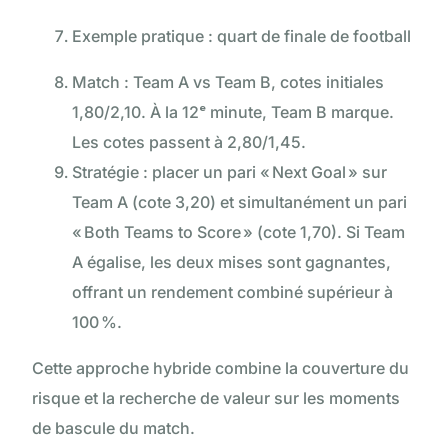
Exemple pratique : quart de finale de football
Match : Team A vs Team B, cotes initiales
1,80/2,10. À la 12ᵉ minute, Team B marque.
Les cotes passent à 2,80/1,45.
Stratégie : placer un pari « Next Goal » sur
Team A (cote 3,20) et simultanément un pari
« Both Teams to Score » (cote 1,70). Si Team
A égalise, les deux mises sont gagnantes,
offrant un rendement combiné supérieur à
100 %.
Cette approche hybride combine la couverture du
risque et la recherche de valeur sur les moments
de bascule du match.