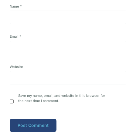
Name
*
Email
*
Website
Save my name, email, and website in this browser for
the next time I comment.