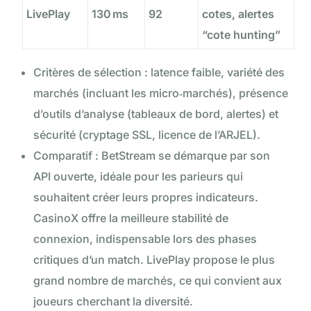
LivePlay
130 ms
92
cotes, alertes
“cote hunting”
Critères de sélection : latence faible, variété des
marchés (incluant les micro‑marchés), présence
d’outils d’analyse (tableaux de bord, alertes) et
sécurité (cryptage SSL, licence de l’ARJEL).
Comparatif : BetStream se démarque par son
API ouverte, idéale pour les parieurs qui
souhaitent créer leurs propres indicateurs.
CasinoX offre la meilleure stabilité de
connexion, indispensable lors des phases
critiques d’un match. LivePlay propose le plus
grand nombre de marchés, ce qui convient aux
joueurs cherchant la diversité.