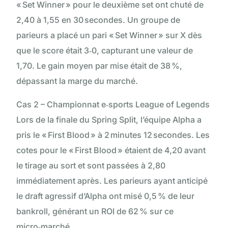
« Set Winner » pour le deuxième set ont chuté de
2,40 à 1,55 en 30 secondes. Un groupe de
parieurs a placé un pari « Set Winner » sur X dès
que le score était 3‑0, capturant une valeur de
1,70. Le gain moyen par mise était de 38 %,
dépassant la marge du marché.
Cas 2 – Championnat e‑sports League of Legends
Lors de la finale du Spring Split, l’équipe Alpha a
pris le « First Blood » à 2 minutes 12 secondes. Les
cotes pour le « First Blood » étaient de 4,20 avant
le tirage au sort et sont passées à 2,80
immédiatement après. Les parieurs ayant anticipé
le draft agressif d’Alpha ont misé 0,5 % de leur
bankroll, générant un ROI de 62 % sur ce
micro‑marché.