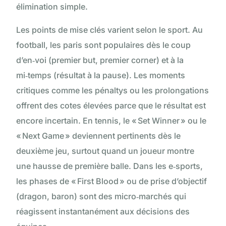
élimination simple.
Les points de mise clés varient selon le sport. Au
football, les paris sont populaires dès le coup
d’en‑voi (premier but, premier corner) et à la
mi‑temps (résultat à la pause). Les moments
critiques comme les pénaltys ou les prolongations
offrent des cotes élevées parce que le résultat est
encore incertain. En tennis, le « Set Winner » ou le
« Next Game » deviennent pertinents dès le
deuxième jeu, surtout quand un joueur montre
une hausse de première balle. Dans les e‑sports,
les phases de « First Blood » ou de prise d’objectif
(dragon, baron) sont des micro‑marchés qui
réagissent instantanément aux décisions des