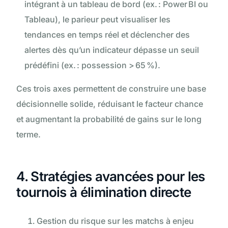
intégrant à un tableau de bord (ex. : Power BI ou
Tableau), le parieur peut visualiser les
tendances en temps réel et déclencher des
alertes dès qu’un indicateur dépasse un seuil
prédéfini (ex. : possession > 65 %).
Ces trois axes permettent de construire une base
décisionnelle solide, réduisant le facteur chance
et augmentant la probabilité de gains sur le long
terme.
4. Stratégies avancées pour les
tournois à élimination directe
Gestion du risque sur les matchs à enjeu