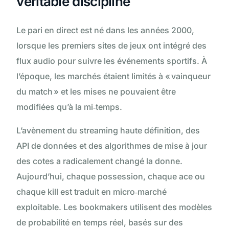
véritable discipline
Le pari en direct est né dans les années 2000,
lorsque les premiers sites de jeux ont intégré des
flux audio pour suivre les événements sportifs. À
l’époque, les marchés étaient limités à « vainqueur
du match » et les mises ne pouvaient être
modifiées qu’à la mi‑temps.
L’avènement du streaming haute définition, des
API de données et des algorithmes de mise à jour
des cotes a radicalement changé la donne.
Aujourd’hui, chaque possession, chaque ace ou
chaque kill est traduit en micro‑marché
exploitable. Les bookmakers utilisent des modèles
de probabilité en temps réel, basés sur des