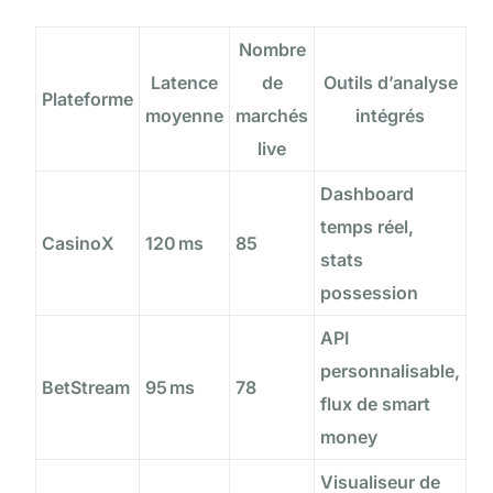
Nombre
Latence
de
Outils d’analyse
Plateforme
moyenne
marchés
intégrés
live
Dashboard
temps réel,
CasinoX
120 ms
85
stats
possession
API
personnalisable,
BetStream
95 ms
78
flux de smart
money
Visualiseur de