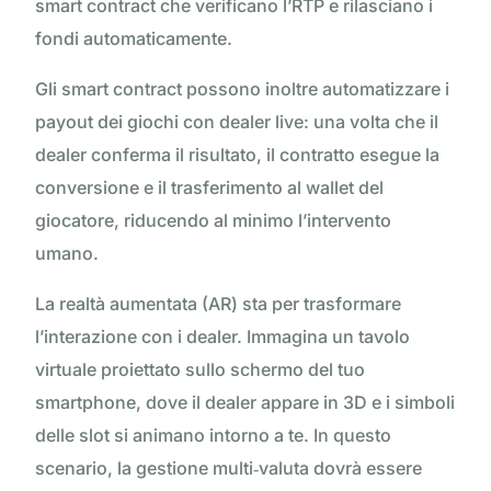
smart contract che verificano l’RTP e rilasciano i
fondi automaticamente.
Gli smart contract possono inoltre automatizzare i
payout dei giochi con dealer live: una volta che il
dealer conferma il risultato, il contratto esegue la
conversione e il trasferimento al wallet del
giocatore, riducendo al minimo l’intervento
umano.
La realtà aumentata (AR) sta per trasformare
l’interazione con i dealer. Immagina un tavolo
virtuale proiettato sullo schermo del tuo
smartphone, dove il dealer appare in 3D e i simboli
delle slot si animano intorno a te. In questo
scenario, la gestione multi‑valuta dovrà essere