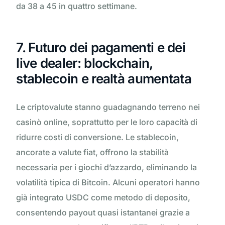
da 38 a 45 in quattro settimane.
7. Futuro dei pagamenti e dei
live dealer: blockchain,
stablecoin e realtà aumentata
Le criptovalute stanno guadagnando terreno nei
casinò online, soprattutto per le loro capacità di
ridurre costi di conversione. Le stablecoin,
ancorate a valute fiat, offrono la stabilità
necessaria per i giochi d’azzardo, eliminando la
volatilità tipica di Bitcoin. Alcuni operatori hanno
già integrato USDC come metodo di deposito,
consentendo payout quasi istantanei grazie a