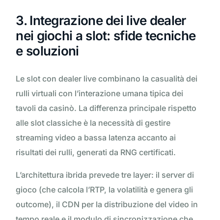
3. Integrazione dei live dealer
nei giochi a slot: sfide tecniche
e soluzioni
Le slot con dealer live combinano la casualità dei
rulli virtuali con l’interazione umana tipica dei
tavoli da casinò. La differenza principale rispetto
alle slot classiche è la necessità di gestire
streaming video a bassa latenza accanto ai
risultati dei rulli, generati da RNG certificati.
L’architettura ibrida prevede tre layer: il server di
gioco (che calcola l’RTP, la volatilità e genera gli
outcome), il CDN per la distribuzione del video in
tempo reale e il modulo di sincronizzazione che