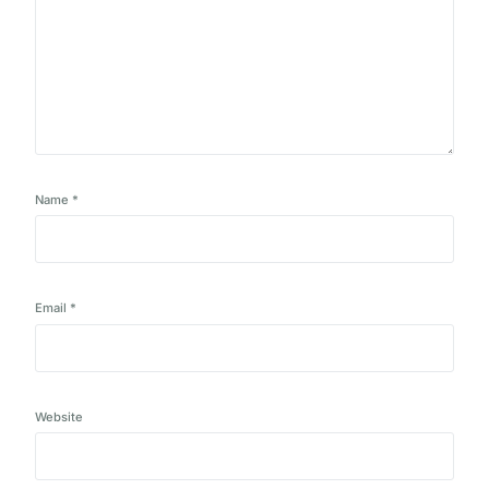
Name
*
Email
*
Website