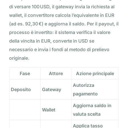
di versare 100 USD, il gateway invia la richiesta al
wallet, il convertitore calcola l’equivalente in EUR
(ad es. 92,30 €) e aggiorna il saldo. Per il payout, il
processo è invertito: il sistema verifica il valore
della vincita in EUR, converte in USD se
necessario e invia i fondi al metodo di prelievo
originale.
Fase
Attore
Azione principale
Autorizza
Deposito
Gateway
pagamento
Aggiorna saldo in
Wallet
valuta scelta
Applica tasso