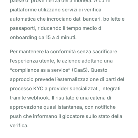
paese di provenienza della moneta. Alcune
piattaforme utilizzano servizi di verifica
automatica che incrociano dati bancari, bollette e
passaporti, riducendo il tempo medio di
onboarding da 15 a 4 minuti.
Per mantenere la conformità senza sacrificare
l’esperienza utente, le aziende adottano una
“compliance as a service” (CaaS). Questo
approccio prevede l’esternalizzazione di parti del
processo KYC a provider specializzati, integrati
tramite webhook. Il risultato è una catena di
approvazione quasi istantanea, con notifiche
push che informano il giocatore sullo stato della
verifica.