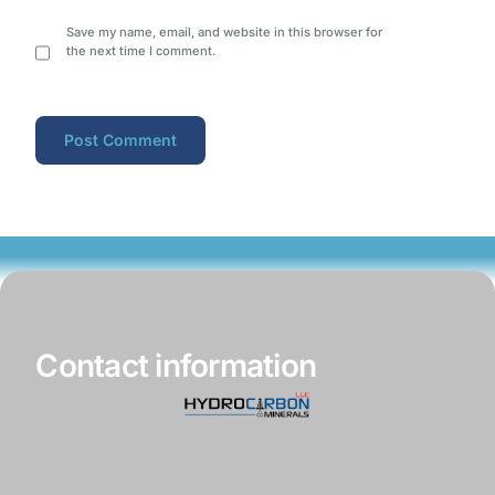
Save my name, email, and website in this browser for
the next time I comment.
Contact information