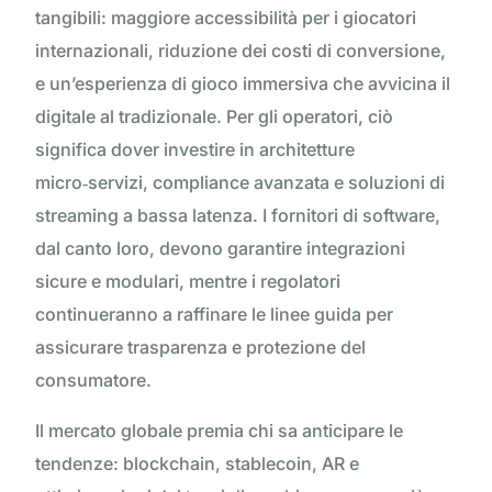
tangibili: maggiore accessibilità per i giocatori
internazionali, riduzione dei costi di conversione,
e un’esperienza di gioco immersiva che avvicina il
digitale al tradizionale. Per gli operatori, ciò
significa dover investire in architetture
micro‑servizi, compliance avanzata e soluzioni di
streaming a bassa latenza. I fornitori di software,
dal canto loro, devono garantire integrazioni
sicure e modulari, mentre i regolatori
continueranno a raffinare le linee guida per
assicurare trasparenza e protezione del
consumatore.
Il mercato globale premia chi sa anticipare le
tendenze: blockchain, stablecoin, AR e