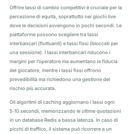
Offrire tassi di cambio competitivi è cruciale per la
percezione di equità, soprattutto nei giochi live
dove le decisioni avvengono in pochi secondi. Le
piattaforme possono scegliere tra tassi
interbancari (fluttuanti) e tassi fissi (bloccati per
una sessione). I tassi interbancari riducono i
margini per l’operatore ma aumentano la fiducia
del giocatore, mentre i tassi fissi offrono
prevedibilità ma richiedono una gestione del
rischio più accurata.
Gli algoritmi di caching aggiornano i tassi ogni
5‑10 secondi, memorizzando le ultime quotazioni
in un database Redis a bassa latenza. In caso di
picchi di traffico, il sistema può ricorrere a un