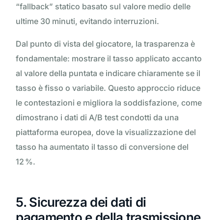
“fallback” statico basato sul valore medio delle
ultime 30 minuti, evitando interruzioni.
Dal punto di vista del giocatore, la trasparenza è
fondamentale: mostrare il tasso applicato accanto
al valore della puntata e indicare chiaramente se il
tasso è fisso o variabile. Questo approccio riduce
le contestazioni e migliora la soddisfazione, come
dimostrano i dati di A/B test condotti da una
piattaforma europea, dove la visualizzazione del
tasso ha aumentato il tasso di conversione del
12 %.
5. Sicurezza dei dati di
pagamento e della trasmissione