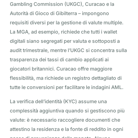
Gambling Commission (UKGC), Curacao e la
Autorità di Gioco di Gibilterra – impongono
requisiti diversi per la gestione di valute multiple.
La MGA, ad esempio, richiede che tutti i wallet
digitali siano segregati per valuta e sottoposti a
audit trimestrale, mentre l’UKGC si concentra sulla
trasparenza dei tassi di cambio applicati ai
giocatori britannici. Curacao offre maggiore
flessibilità, ma richiede un registro dettagliato di
tutte le conversioni per facilitare le indagini AML.
La verifica dell’identità (KYC) assume una
complessità aggiuntiva quando si gestiscono più
valute: è necessario raccogliere documenti che
attestino la residenza e la fonte di reddito in ogni