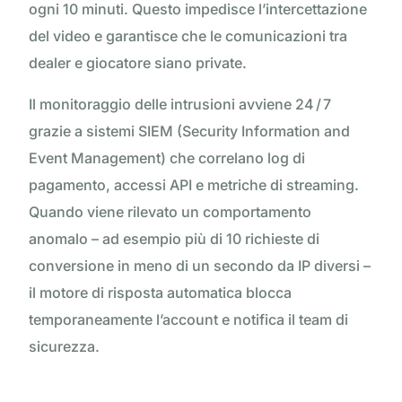
ogni 10 minuti. Questo impedisce l’intercettazione
del video e garantisce che le comunicazioni tra
dealer e giocatore siano private.
Il monitoraggio delle intrusioni avviene 24 / 7
grazie a sistemi SIEM (Security Information and
Event Management) che correlano log di
pagamento, accessi API e metriche di streaming.
Quando viene rilevato un comportamento
anomalo – ad esempio più di 10 richieste di
conversione in meno di un secondo da IP diversi –
il motore di risposta automatica blocca
temporaneamente l’account e notifica il team di
sicurezza.