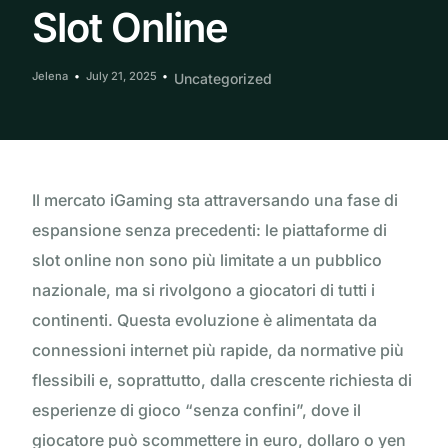
Slot Online
Jelena
July 21, 2025
Uncategorized
Il mercato iGaming sta attraversando una fase di
espansione senza precedenti: le piattaforme di
slot online non sono più limitate a un pubblico
nazionale, ma si rivolgono a giocatori di tutti i
continenti. Questa evoluzione è alimentata da
connessioni internet più rapide, da normative più
flessibili e, soprattutto, dalla crescente richiesta di
esperienze di gioco “senza confini”, dove il
giocatore può scommettere in euro, dollaro o yen