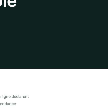
ple
n ligne déclarent
 tendance