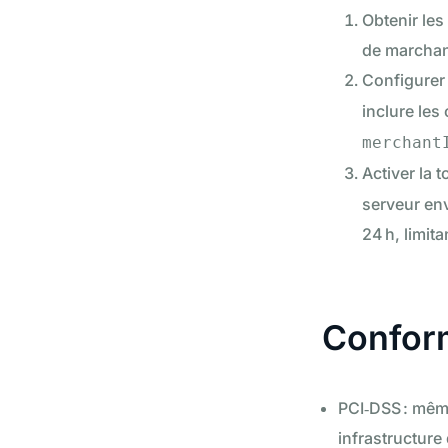
Obtenir les
de marchand
Configurer 
inclure les
merchant
Activer la 
serveur env
24 h, limita
Confor
PCI‑DSS : même
infrastructure