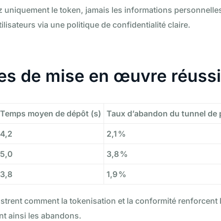
 uniquement le token, jamais les informations personnelle
ilisateurs via une politique de confidentialité claire.
s de mise en œuvre réuss
Temps moyen de dépôt (s)
Taux d’abandon du tunnel de
4,2
2,1 %
5,0
3,8 %
3,8
1,9 %
strent comment la tokenisation et la conformité renforcent 
nt ainsi les abandons.