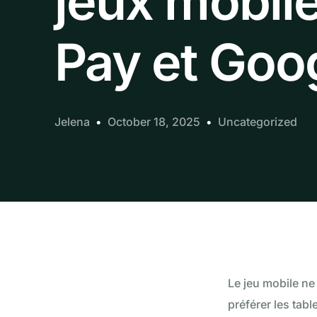
jeux mobil
Pay et Goo
Jelena
October 18, 2025
Uncategorized
Le jeu mobile ne 
préférer les tab