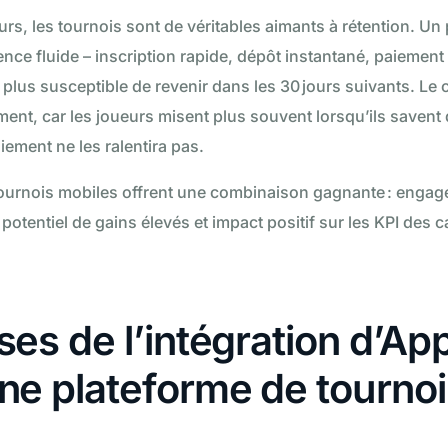
rs, les tournois sont de véritables aimants à rétention. Un 
nce fluide – inscription rapide, dépôt instantané, paiement
 plus susceptible de revenir dans les 30 jours suivants. Le ch
nt, car les joueurs misent plus souvent lorsqu’ils savent 
ement ne les ralentira pas.
tournois mobiles offrent une combinaison gagnante : enga
otentiel de gains élevés et impact positif sur les KPI des c
ses de l’intégration d’Ap
ne plateforme de tournoi