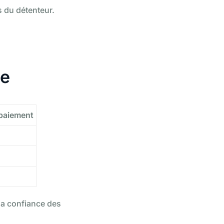
s du détenteur.
ie
 paiement
la confiance des