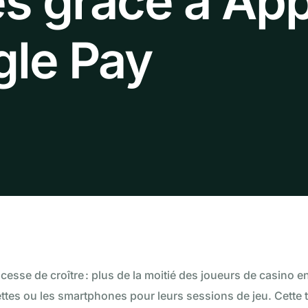
es grâce à Ap
gle Pay
cesse de croître : plus de la moitié des joueurs de casino e
lettes ou les smartphones pour leurs sessions de jeu. Cette