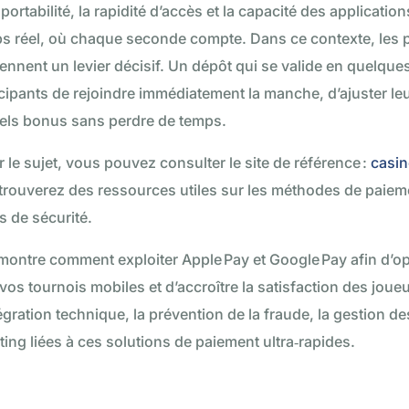
 portabilité, la rapidité d’accès et la capacité des applicati
ps réel, où chaque seconde compte. Dans ce contexte, les
ennent un levier décisif. Un dépôt qui se valide en quelqu
cipants de rejoindre immédiatement la manche, d’ajuster le
uels bonus sans perdre de temps.
 le sujet, vous pouvez consulter le site de référence :
casin
 trouverez des ressources utiles sur les méthodes de paieme
 de sécurité.
 montre comment exploiter Apple Pay et Google Pay afin d’op
os tournois mobiles et d’accroître la satisfaction des joue
gration technique, la prévention de la fraude, la gestion de
ting liées à ces solutions de paiement ultra‑rapides.