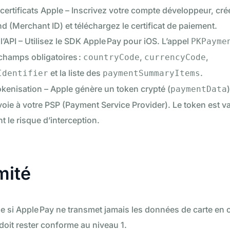
 certificats Apple – Inscrivez votre compte développeur, crée
 (Merchant ID) et téléchargez le certificat de paiement.
l’API – Utilisez le SDK Apple Pay pour iOS. L’appel
PKPayme
 champs obligatoires :
,
,
countryCode
currencyCode
et la liste des
.
Identifier
paymentSummaryItems
tokenisation – Apple génère un token crypté (
paymentData
oie à votre PSP (Payment Service Provider). Le token est v
nt le risque d’interception.
mité
 si Apple Pay ne transmet jamais les données de carte en cl
 doit rester conforme au niveau 1.