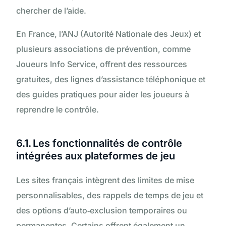
chercher de l’aide.
En France, l’ANJ (Autorité Nationale des Jeux) et
plusieurs associations de prévention, comme
Joueurs Info Service, offrent des ressources
gratuites, des lignes d’assistance téléphonique et
des guides pratiques pour aider les joueurs à
reprendre le contrôle.
6.1. Les fonctionnalités de contrôle
intégrées aux plateformes de jeu
Les sites français intègrent des limites de mise
personnalisables, des rappels de temps de jeu et
des options d’auto‑exclusion temporaires ou
permanentes. Certains offrent également un