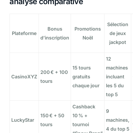
analyse comparative
Sélection
Bonus
Promotions
Plateforme
de jeux
d’inscription
Noël
jackpot
12
15 tours
machines
200 € + 100
CasinoXYZ
gratuits
incluant
tours
chaque jour
les 5 du
top 5
Cashback
9
150 € + 50
10 % +
LuckyStar
machines,
tours
tournoi
4 du top 5