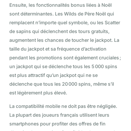
Ensuite, les fonctionnalités bonus liées à Noël
sont déterminantes. Les Wilds de Père Noël qui
remplacent n’importe quel symbole, ou les Scatter
de sapins qui déclenchent des tours gratuits,
augmentent les chances de toucher le jackpot. La
taille du jackpot et sa fréquence d’activation
pendant les promotions sont également cruciales ;
un jackpot qui se déclenche tous les 5 000 spins
est plus attractif qu’un jackpot qui ne se
déclenche que tous les 20 000 spins, même s’il
est légèrement plus élevé.
La compatibilité mobile ne doit pas être négligée.
La plupart des joueurs français utilisent leurs
smartphones pour profiter des offres de fin