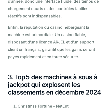
d’année, donc une interface fluide, des temps de
chargement courts et des contrôles tactiles
réactifs sont indispensables.
Enfin, la réputation du casino hébergeant la
machine est primordiale. Un casino fiable,
disposant d’une licence ARJEL et d’un support
client en français, garantit que les gains seront
payés rapidement et en toute sécurité.
3. Top 5 des machines à sous à
jackpot qui explosent les
classements en décembre 2024
Christmas Fortune – NetEnt