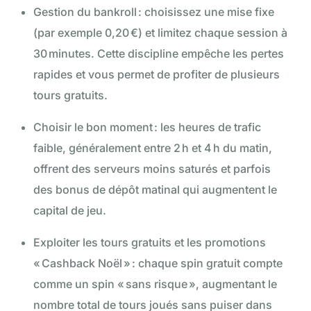
Gestion du bankroll : choisissez une mise fixe
(par exemple 0,20 €) et limitez chaque session à
30 minutes. Cette discipline empêche les pertes
rapides et vous permet de profiter de plusieurs
tours gratuits.
Choisir le bon moment : les heures de trafic
faible, généralement entre 2 h et 4 h du matin,
offrent des serveurs moins saturés et parfois
des bonus de dépôt matinal qui augmentent le
capital de jeu.
Exploiter les tours gratuits et les promotions
« Cashback Noël » : chaque spin gratuit compte
comme un spin « sans risque », augmentant le
nombre total de tours joués sans puiser dans