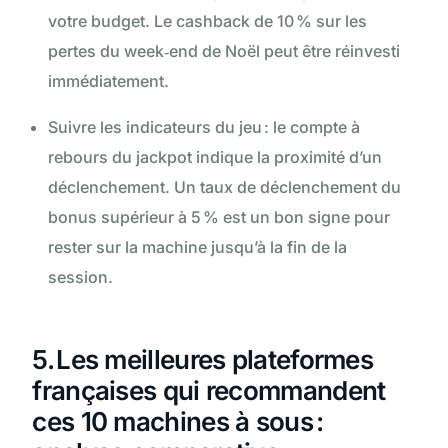
votre budget. Le cashback de 10 % sur les
pertes du week‑end de Noël peut être réinvesti
immédiatement.
Suivre les indicateurs du jeu : le compte à
rebours du jackpot indique la proximité d’un
déclenchement. Un taux de déclenchement du
bonus supérieur à 5 % est un bon signe pour
rester sur la machine jusqu’à la fin de la
session.
5. Les meilleures plateformes
françaises qui recommandent
ces 10 machines à sous :