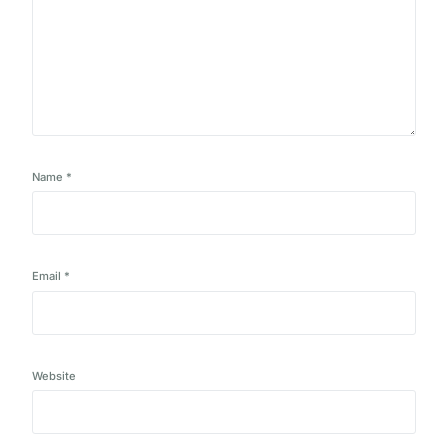
Name
*
Email
*
Website