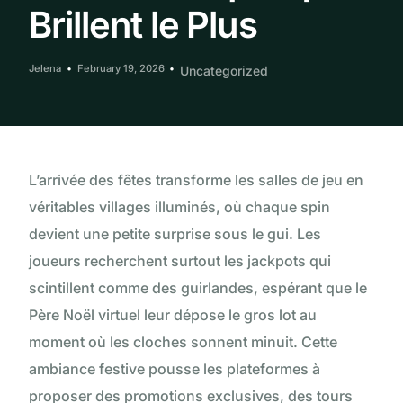
Brillent le Plus
Jelena
February 19, 2026
Uncategorized
L’arrivée des fêtes transforme les salles de jeu en
véritables villages illuminés, où chaque spin
devient une petite surprise sous le gui. Les
joueurs recherchent surtout les jackpots qui
scintillent comme des guirlandes, espérant que le
Père Noël virtuel leur dépose le gros lot au
moment où les cloches sonnent minuit. Cette
ambiance festive pousse les plateformes à
proposer des promotions exclusives, des tours