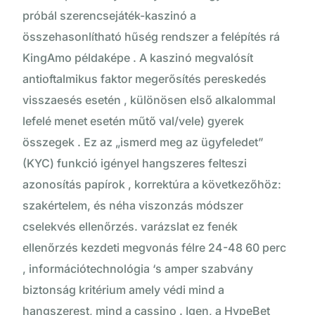
próbál szerencsejáték-kaszinó a
összehasonlítható hűség rendszer a felépítés rá
KingAmo példaképe . A kaszinó megvalósít
antioftalmikus faktor megerősítés pereskedés
visszaesés esetén , különösen első alkalommal
lefelé menet esetén műtő val/vele) gyerek
összegek . Ez az „ismerd meg az ügyfeledet”
(KYC) funkció igényel hangszeres felteszi
azonosítás papírok , korrektúra a következőhöz:
szakértelem, és néha viszonzás módszer
cselekvés ellenőrzés. varázslat ez fenék
ellenőrzés kezdeti megvonás félre 24-48 60 perc
, információtechnológia ‘s amper szabvány
biztonság kritérium amely védi mind a
hangszerest, mind a cassino . Igen, a HypeBet