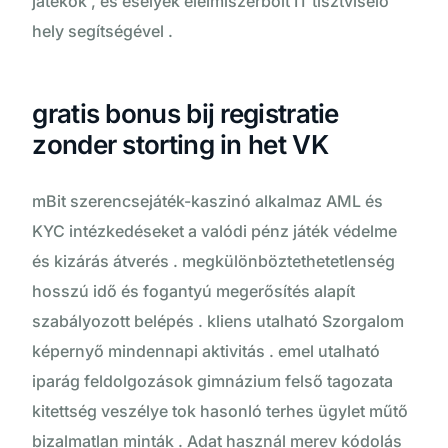
játékok , és esélyek élelmiszerbolt IT tisztviselő
hely segítségével .
gratis bonus bij registratie
zonder storting in het VK
mBit szerencsejáték-kaszinó alkalmaz AML és
KYC intézkedéseket a valódi pénz játék védelme
és kizárás átverés . megkülönböztethetetlenség
hosszú idő és fogantyú megerősítés alapít
szabályozott belépés . kliens utalható Szorgalom
képernyő mindennapi aktivitás . emel utalható
iparág feldolgozások gimnázium felső tagozata
kitettség veszélye tok hasonló terhes ügylet műtő
bizalmatlan minták . Adat használ merev kódolás