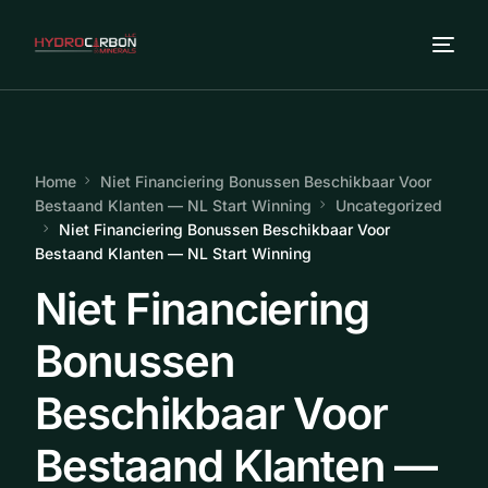
Home
Niet Financiering Bonussen Beschikbaar Voor
Bestaand Klanten — NL Start Winning
Uncategorized
Niet Financiering Bonussen Beschikbaar Voor
Bestaand Klanten — NL Start Winning
Niet Financiering
Bonussen
Beschikbaar Voor
Bestaand Klanten —