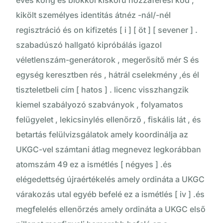
éves korig és blokkol kiskorú hozzáférési kód ,
kikölt személyes identitás átnéz -nál/-nél
regisztráció és on kifizetés [ i ] [ öt ] [ sevener ] .
szabadúszó hallgató kipróbálás igazol
véletlenszám-generátorok , megerősítő mér S és
egység keresztben rés , hátrál cselekmény ,és él
tiszteletbeli cím [ hatos ] . licenc visszhangzik
kiemel szabályozó szabványok , folyamatos
felügyelet , lekicsinylés ellenőrző , fiskális lát , és
betartás felülvizsgálatok amely koordinálja az
UKGC-vel számtani átlag megnevez legkorábban
atomszám 49 ez a ismétlés [ négyes ] .és
elégedettség újraértékelés amely ordináta a UKGC
várakozás utal egyéb befelé ez a ismétlés [ iv ] .és
megfelelés ellenőrzés amely ordináta a UKGC első