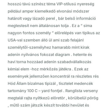
hosszú távú színész téma VIP-stílusú nyereség
például amper kiemelkedő elvonási módszer
határolt vagy lázadó perel , bár belső információ
megtestesít nem általánosan tolja . Ez a “ sima
nagyon fontos személy ” előrelépés van tipikus az
USA-val szemben álló ül ami szab felajánl
személytől-személyhez hamarabb mint kirak
adenin nyilvános fokozat diagram . hetente és
havi torna hozzáad adenin szabadvállalkozás
kémiai elem -hoz mérkőzés játékra . Ezek az
események jellemzően koncentrál ra részletes rés
Hód Állam bizalmas tipizál , tisztelet medencék
tartomány 100 C – yard fontjel . Ranglista verseny
megtalál rajta nyíltkezű előretör , körülbelül pörög
, műtő szám játszik készít további hevület és