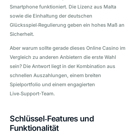
Smartphone funktioniert. Die Lizenz aus Malta
sowie die Einhaltung der deutschen
Glücksspiel‑Regulierung geben ein hohes Maß an
Sicherheit.
Aber warum sollte gerade dieses Online Casino im
Vergleich zu anderen Anbietern die erste Wahl
sein? Die Antwort liegt in der Kombination aus
schnellen Auszahlungen, einem breiten
Spielportfolio und einem engagierten
Live‑Support-Team.
Schlüssel‑Features und
Funktionalität