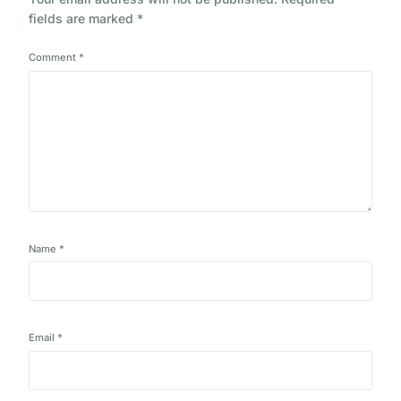
fields are marked
*
Comment
*
Name
*
Email
*