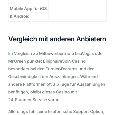
Mobile App für iOS
& Android
Vergleich mit anderen Anbietern
Im Vergleich zu Mitbewerbern wie LeoVegas oder
Mr Green punktet BillionaireSpin Casino
besonders bei den Turnier‑Features und der
Geschwindigkeit der Auszahlungen. Während
andere Plattformen oft 3‑5 Tage für Auszahlungen
benötigen, bleibt dieses Casino mit
24‑Stunden‑Service vorne.
Allerdings fehlt eine telefonische Support‑Option,