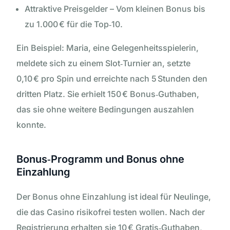
Attraktive Preisgelder – Vom kleinen Bonus bis
zu 1.000 € für die Top‑10.
Ein Beispiel: Maria, eine Gelegenheitsspielerin,
meldete sich zu einem Slot‑Turnier an, setzte
0,10 € pro Spin und erreichte nach 5 Stunden den
dritten Platz. Sie erhielt 150 € Bonus‑Guthaben,
das sie ohne weitere Bedingungen auszahlen
konnte.
Bonus‑Programm und Bonus ohne
Einzahlung
Der Bonus ohne Einzahlung ist ideal für Neulinge,
die das Casino risikofrei testen wollen. Nach der
Registrierung erhalten sie 10 € Gratis‑Guthaben,