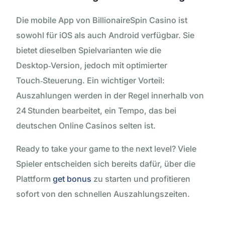
Die mobile App von BillionaireSpin Casino ist
sowohl für iOS als auch Android verfügbar. Sie
bietet dieselben Spielvarianten wie die
Desktop‑Version, jedoch mit optimierter
Touch‑Steuerung. Ein wichtiger Vorteil:
Auszahlungen werden in der Regel innerhalb von
24 Stunden bearbeitet, ein Tempo, das bei
deutschen Online Casinos selten ist.
Ready to take your game to the next level? Viele
Spieler entscheiden sich bereits dafür, über die
Plattform
get bonus
zu starten und profitieren
sofort von den schnellen Auszahlungszeiten.