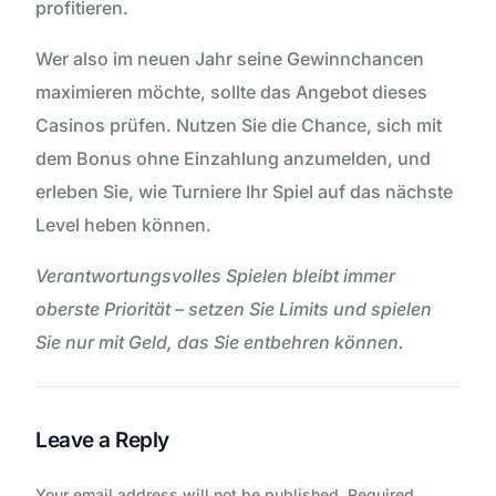
profitieren.
Wer also im neuen Jahr seine Gewinnchancen
maximieren möchte, sollte das Angebot dieses
Casinos prüfen. Nutzen Sie die Chance, sich mit
dem Bonus ohne Einzahlung anzumelden, und
erleben Sie, wie Turniere Ihr Spiel auf das nächste
Level heben können.
Verantwortungsvolles Spielen bleibt immer
oberste Priorität – setzen Sie Limits und spielen
Sie nur mit Geld, das Sie entbehren können.
Leave a Reply
Your email address will not be published.
Required