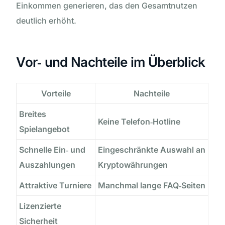
Einkommen generieren, das den Gesamtnutzen
deutlich erhöht.
Vor‑ und Nachteile im Überblick
Vorteile
Nachteile
Breites
Keine Telefon‑Hotline
Spielangebot
Schnelle Ein‑ und
Eingeschränkte Auswahl an
Auszahlungen
Kryptowährungen
Attraktive Turniere
Manchmal lange FAQ‑Seiten
Lizenzierte
Sicherheit