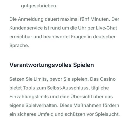
gutgeschrieben.
Die Anmeldung dauert maximal fünf Minuten. Der
Kundenservice ist rund um die Uhr per Live‑Chat
erreichbar und beantwortet Fragen in deutscher
Sprache.
Verantwortungsvolles Spielen
Setzen Sie Limits, bevor Sie spielen. Das Casino
bietet Tools zum Selbst‑Ausschluss, tägliche
Einzahlungslimits und eine Übersicht über das
eigene Spielverhalten. Diese Maßnahmen fördern
ein sicheres Umfeld und schützen vor Spielsucht.