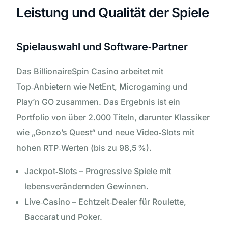
Leistung und Qualität der Spiele
Spielauswahl und Software‑Partner
Das BillionaireSpin Casino arbeitet mit
Top‑Anbietern wie NetEnt, Microgaming und
Play’n GO zusammen. Das Ergebnis ist ein
Portfolio von über 2.000 Titeln, darunter Klassiker
wie „Gonzo’s Quest“ und neue Video‑Slots mit
hohen RTP‑Werten (bis zu 98,5 %).
Jackpot‑Slots – Progressive Spiele mit
lebensverändernden Gewinnen.
Live‑Casino – Echtzeit‑Dealer für Roulette,
Baccarat und Poker.