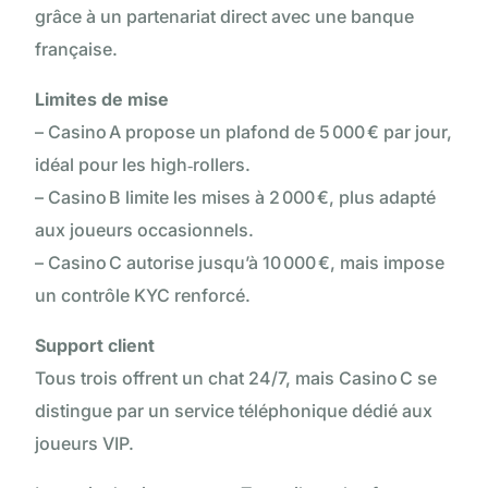
grâce à un partenariat direct avec une banque
française.
Limites de mise
– Casino A propose un plafond de 5 000 € par jour,
idéal pour les high‑rollers.
– Casino B limite les mises à 2 000 €, plus adapté
aux joueurs occasionnels.
– Casino C autorise jusqu’à 10 000 €, mais impose
un contrôle KYC renforcé.
Support client
Tous trois offrent un chat 24/7, mais Casino C se
distingue par un service téléphonique dédié aux
joueurs VIP.