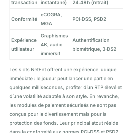
transaction
instantané)
24‑48 h (retrait)
eCOGRA,
Conformité
PCI‑DSS, PSD2
MGA
Graphismes
Expérience
Authentification
4K, audio
utilisateur
biométrique, 3‑DS2
immersif
Les slots NetEnt offrent une expérience ludique
immédiate : le joueur peut lancer une partie en
quelques millisecondes, profiter d’un RTP élevé et
d’une volatilité adaptée à son style. En revanche,
les modules de paiement sécurisés ne sont pas
conçus pour le divertissement mais pour la
protection des fonds. Leur principal atout réside
dans la conformité aux normes PCI‑DSS et PSD2,