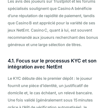
Les avis des joueurs sur Trustpilot et les forums
spécialisés soulignent que Casino A bénéficie
d’une réputation de rapidité de paiement, tandis
que Casino B est apprécié pour la variété de ses
jeux NetEnt. Casino C, quant à lui, est souvent
recommandé aux joueurs recherchant des bonus
généreux et une large sélection de titres.
4.1. Focus sur le processus KYC et son
intégration avec NetEnt
Le KYC débute dès le premier dépôt : le joueur
fournit une pièce d’identité, un justificatif de
domicile et, le cas échéant, un relevé bancaire.
Une fois validé (généralement sous 15 minutes
grâce à l’API de vérification automatisée), le