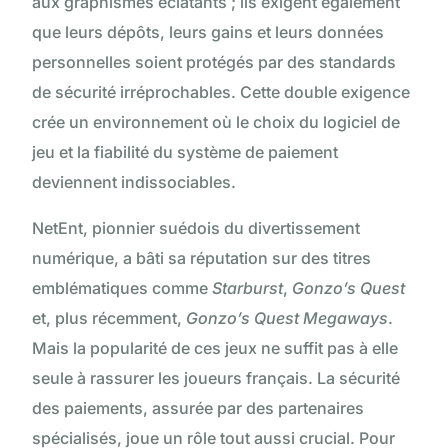
aux graphismes éclatants ; ils exigent également
que leurs dépôts, leurs gains et leurs données
personnelles soient protégés par des standards
de sécurité irréprochables. Cette double exigence
crée un environnement où le choix du logiciel de
jeu et la fiabilité du système de paiement
deviennent indissociables.
NetEnt, pionnier suédois du divertissement
numérique, a bâti sa réputation sur des titres
emblématiques comme
Starburst
,
Gonzo’s Quest
et, plus récemment,
Gonzo’s Quest Megaways
.
Mais la popularité de ces jeux ne suffit pas à elle
seule à rassurer les joueurs français. La sécurité
des paiements, assurée par des partenaires
spécialisés, joue un rôle tout aussi crucial. Pour