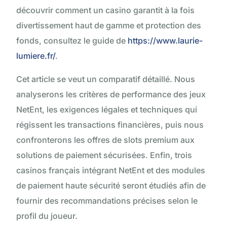
découvrir comment un casino garantit à la fois
divertissement haut de gamme et protection des
fonds, consultez le guide de
https://www.laurie-
lumiere.fr/
.
Cet article se veut un comparatif détaillé. Nous
analyserons les critères de performance des jeux
NetEnt, les exigences légales et techniques qui
régissent les transactions financières, puis nous
confronterons les offres de slots premium aux
solutions de paiement sécurisées. Enfin, trois
casinos français intégrant NetEnt et des modules
de paiement haute sécurité seront étudiés afin de
fournir des recommandations précises selon le
profil du joueur.