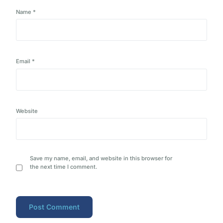
Name
*
Email
*
Website
Save my name, email, and website in this browser for
the next time I comment.