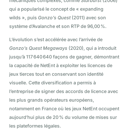
mécaniques complexes, comme
Starburst
(2006)
qui a popularisé le concept de « expanding
wilds », puis
Gonzo’s Quest
(2011) avec son
système d’Avalanche et son RTP de 96,00 %.
L’évolution s’est accélérée avec l’arrivée de
Gonzo’s Quest Megaways
(2020), qui a introduit
jusqu’à 117 640 640 façons de gagner, démontrant
la capacité de NetEnt à exploiter les licences de
jeux tierces tout en conservant son identité
visuelle. Cette diversification a permis à
l’entreprise de signer des accords de licence avec
les plus grands opérateurs européens,
notamment en France où les jeux NetEnt occupent
aujourd’hui plus de 20 % du volume de mises sur
les plateformes légales.