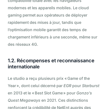
compatibilité totale avec les navigateurs
modernes et les appareils mobiles. Le cloud
gaming permet aux opérateurs de déployer
rapidement des mises à jour, tandis que
l’optimisation mobile garantit des temps de
chargement inférieurs à une seconde, même sur
des réseaux 4G.
1.2. Récompenses et reconnaissance
internationale
Le studio a reçu plusieurs prix « Game of the
Year », dont celui décerné par
EGR
pour
Starburst
en 2013 et le « Best Slot Game » pour
Gonzo’s
Quest Megaways
en 2021. Ces distinctions
renforcent la crédibilité de NetEnt auprès des