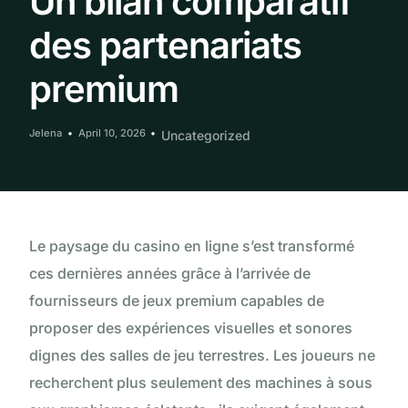
Un bilan comparatif
des partenariats
premium
Jelena
April 10, 2026
Uncategorized
Le paysage du casino en ligne s’est transformé
ces dernières années grâce à l’arrivée de
fournisseurs de jeux premium capables de
proposer des expériences visuelles et sonores
dignes des salles de jeu terrestres. Les joueurs ne
recherchent plus seulement des machines à sous