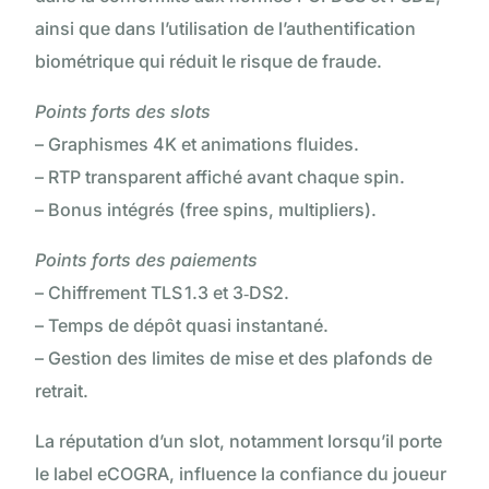
ainsi que dans l’utilisation de l’authentification
biométrique qui réduit le risque de fraude.
Points forts des slots
– Graphismes 4K et animations fluides.
– RTP transparent affiché avant chaque spin.
– Bonus intégrés (free spins, multipliers).
Points forts des paiements
– Chiffrement TLS 1.3 et 3‑DS2.
– Temps de dépôt quasi instantané.
– Gestion des limites de mise et des plafonds de
retrait.
La réputation d’un slot, notamment lorsqu’il porte
le label eCOGRA, influence la confiance du joueur