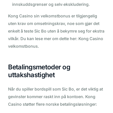
innskuddsgrenser og selv‑ekskludering.
Kong Casino sin velkomstbonus er tilgjengelig
uten krav om omsetningskrav, noe som gjør det
enkelt å teste Sic Bo uten å bekymre seg for ekstra
vilkår. Du kan lese mer om dette her: Kong Casino
velkomstbonus.
Betalingsmetoder og
uttakshastighet
Når du spiller bordspill som Sic Bo, er det viktig at
gevinster kommer raskt inn på kontoen. Kong
Casino støtter flere norske betalingsløsninger: