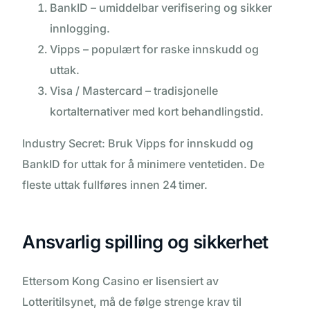
BankID – umiddelbar verifisering og sikker
innlogging.
Vipps – populært for raske innskudd og
uttak.
Visa / Mastercard – tradisjonelle
kortalternativer med kort behandlingstid.
Industry Secret: Bruk Vipps for innskudd og
BankID for uttak for å minimere ventetiden. De
fleste uttak fullføres innen 24 timer.
Ansvarlig spilling og sikkerhet
Ettersom Kong Casino er lisensiert av
Lotteritilsynet, må de følge strenge krav til