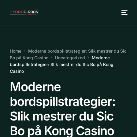
Home
Moderne bordspillstrategier: Slik mestrer du Sic
Bo på Kong Casino
Uncategorized
Moderne
bordspillstrategier: Slik mestrer du Sic Bo på Kong
Casino
Moderne
bordspillstrategier:
Slik mestrer du Sic
Bo på Kong Casino