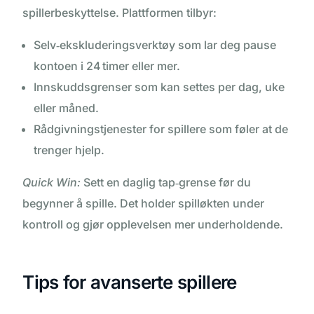
spillerbeskyttelse. Plattformen tilbyr:
Selv‑ekskluderingsverktøy som lar deg pause
kontoen i 24 timer eller mer.
Innskuddsgrenser som kan settes per dag, uke
eller måned.
Rådgivningstjenester for spillere som føler at de
trenger hjelp.
Quick Win:
Sett en daglig tap‑grense før du
begynner å spille. Det holder spilløkten under
kontroll og gjør opplevelsen mer underholdende.
Tips for avanserte spillere