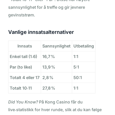
sannsynlighet for å treffe og gir jevnere
gevinststrøm.
Vanlige innsatsalternativer
Innsats
Sannsynlighet
Utbetaling
Enkel tall (1‑6)
16,7 %
1:1
Par (to like)
13,9 %
5:1
Totalt 4 eller 17
2,8 %
50:1
Totalt 10‑11
27,8 %
1:1
Did You Know?
På Kong Casino får du
live‑statistikk for hver runde, slik at du kan følge