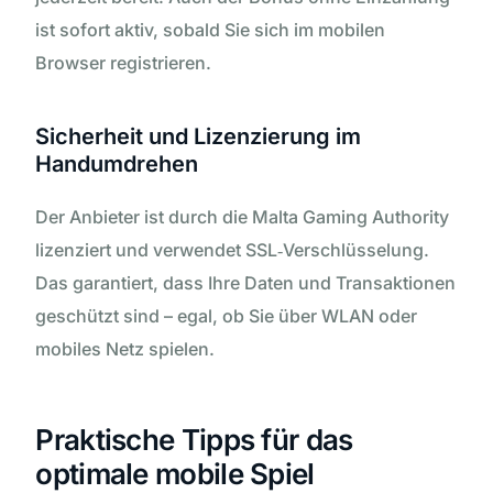
ist sofort aktiv, sobald Sie sich im mobilen
Browser registrieren.
Sicherheit und Lizenzierung im
Handumdrehen
Der Anbieter ist durch die Malta Gaming Authority
lizenziert und verwendet SSL‑Verschlüsselung.
Das garantiert, dass Ihre Daten und Transaktionen
geschützt sind – egal, ob Sie über WLAN oder
mobiles Netz spielen.
Praktische Tipps für das
optimale mobile Spiel