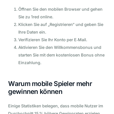
Öffnen Sie den mobilen Browser und gehen
Sie zu 1red online.
Klicken Sie auf „Registrieren“ und geben Sie
Ihre Daten ein.
Verifizieren Sie Ihr Konto per E‑Mail.
Aktivieren Sie den Willkommensbonus und
starten Sie mit dem kostenlosen Bonus ohne
Einzahlung.
Warum mobile Spieler mehr
gewinnen können
Einige Statistiken belegen, dass mobile Nutzer im
Durchschnitt 15 % höhere Gewinnraten erzielen.