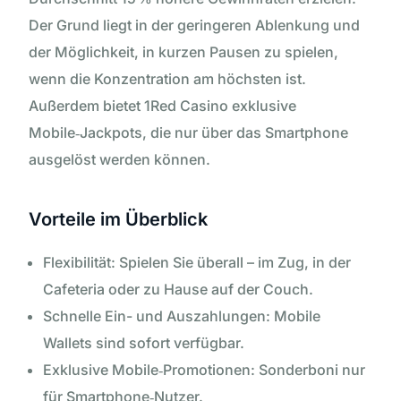
Der Grund liegt in der geringeren Ablenkung und
der Möglichkeit, in kurzen Pausen zu spielen,
wenn die Konzentration am höchsten ist.
Außerdem bietet 1Red Casino exklusive
Mobile‑Jackpots, die nur über das Smartphone
ausgelöst werden können.
Vorteile im Überblick
Flexibilität: Spielen Sie überall – im Zug, in der
Cafeteria oder zu Hause auf der Couch.
Schnelle Ein- und Auszahlungen: Mobile
Wallets sind sofort verfügbar.
Exklusive Mobile‑Promotionen: Sonderboni nur
für Smartphone‑Nutzer.