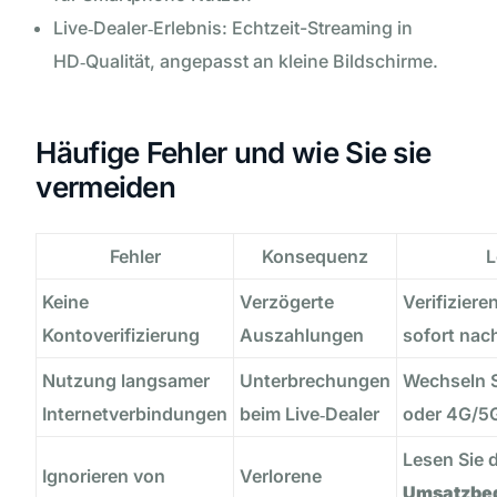
Live‑Dealer‑Erlebnis: Echtzeit-Streaming in
HD‑Qualität, angepasst an kleine Bildschirme.
Häufige Fehler und wie Sie sie
vermeiden
Fehler
Konsequenz
Keine
Verzögerte
Verifiziere
Kontoverifizierung
Auszahlungen
sofort nac
Nutzung langsamer
Unterbrechungen
Wechseln 
Internetverbindungen
beim Live‑Dealer
oder 4G/5
Lesen Sie 
Ignorieren von
Verlorene
Umsatzbe