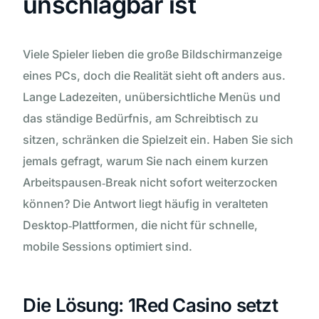
unschlagbar ist
Viele Spieler lieben die große Bildschirmanzeige
eines PCs, doch die Realität sieht oft anders aus.
Lange Ladezeiten, unübersichtliche Menüs und
das ständige Bedürfnis, am Schreibtisch zu
sitzen, schränken die Spielzeit ein. Haben Sie sich
jemals gefragt, warum Sie nach einem kurzen
Arbeitspausen‑Break nicht sofort weiterzocken
können? Die Antwort liegt häufig in veralteten
Desktop‑Plattformen, die nicht für schnelle,
mobile Sessions optimiert sind.
Die Lösung: 1Red Casino setzt