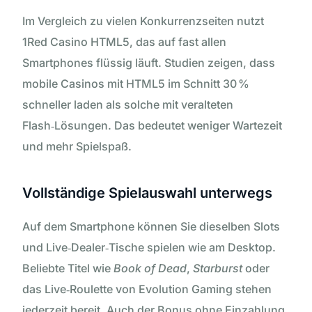
Im Vergleich zu vielen Konkurrenzseiten nutzt
1Red Casino HTML5, das auf fast allen
Smartphones flüssig läuft. Studien zeigen, dass
mobile Casinos mit HTML5 im Schnitt 30 %
schneller laden als solche mit veralteten
Flash‑Lösungen. Das bedeutet weniger Wartezeit
und mehr Spielspaß.
Vollständige Spielauswahl unterwegs
Auf dem Smartphone können Sie dieselben Slots
und Live‑Dealer‑Tische spielen wie am Desktop.
Beliebte Titel wie
Book of Dead
,
Starburst
oder
das Live‑Roulette von Evolution Gaming stehen
jederzeit bereit. Auch der Bonus ohne Einzahlung