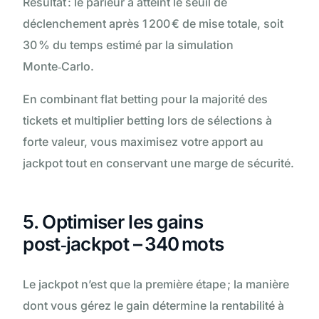
Résultat : le parieur a atteint le seuil de
déclenchement après 1 200 € de mise totale, soit
30 % du temps estimé par la simulation
Monte‑Carlo.
En combinant flat betting pour la majorité des
tickets et multiplier betting lors de sélections à
forte valeur, vous maximisez votre apport au
jackpot tout en conservant une marge de sécurité.
5. Optimiser les gains
post‑jackpot – 340 mots
Le jackpot n’est que la première étape ; la manière
dont vous gérez le gain détermine la rentabilité à