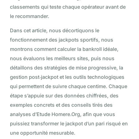
classements qui teste chaque opérateur avant de
le recommander.
Dans cet article, nous décortiquons le
fonctionnement des jackpots sportifs, nous
montrons comment calculer la bankroll idéale,
nous évaluons les meilleurs sites, puis nous
détaillons des stratégies de mise progressive, la
gestion post‑jackpot et les outils technologiques
qui permettent de suivre chaque centime. Chaque
étape s’appuie sur des données chiffrées, des
exemples concrets et des conseils tirés des
analyses d’Etude Homere.Org, afin que vous
puissiez transformer le jackpot d’un pari risqué en
une opportunité mesurable.