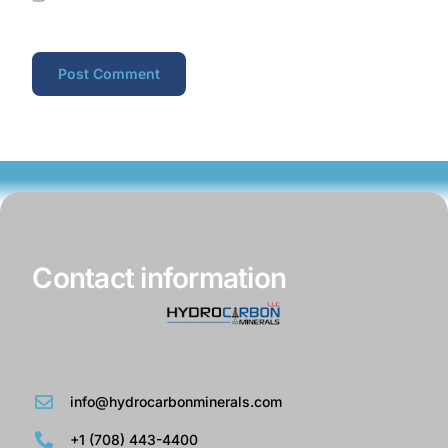
Contact information
info@hydrocarbonminerals.com
+1 (708) 443-4400