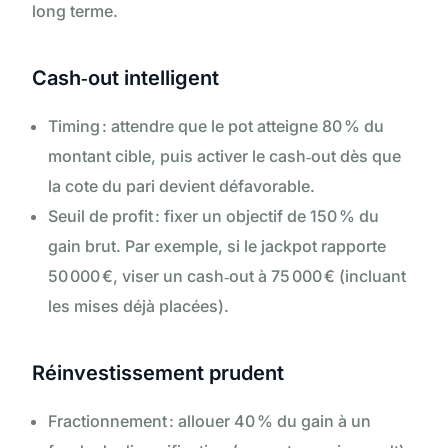
long terme.
Cash‑out intelligent
Timing : attendre que le pot atteigne 80 % du
montant cible, puis activer le cash‑out dès que
la cote du pari devient défavorable.
Seuil de profit : fixer un objectif de 150 % du
gain brut. Par exemple, si le jackpot rapporte
50 000 €, viser un cash‑out à 75 000 € (incluant
les mises déjà placées).
Réinvestissement prudent
Fractionnement : allouer 40 % du gain à un