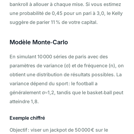
bankroll à allouer à chaque mise. Si vous estimez
une probabilité de 0,45 pour un pari à 3,0, le Kelly
suggère de parier 11 % de votre capital.
Modèle Monte‑Carlo
En simulant 10 000 séries de paris avec des
paramètres de variance (σ) et de fréquence (n), on
obtient une distribution de résultats possibles. La
variance dépend du sport : le football a
généralement σ≈1,2, tandis que le basket‑ball peut
atteindre 1,8.
Exemple chiffré
Objectif : viser un jackpot de 50 000 € sur le