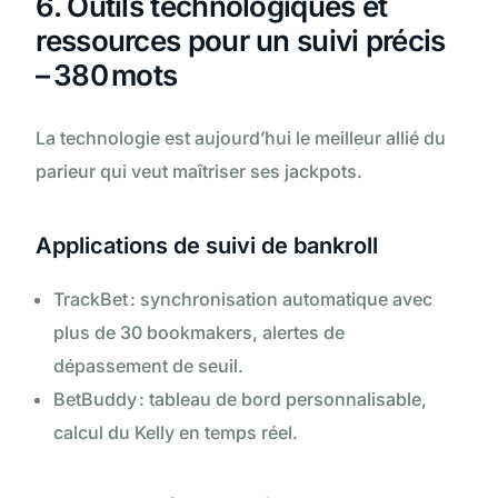
6. Outils technologiques et
ressources pour un suivi précis
– 380 mots
La technologie est aujourd’hui le meilleur allié du
parieur qui veut maîtriser ses jackpots.
Applications de suivi de bankroll
TrackBet : synchronisation automatique avec
plus de 30 bookmakers, alertes de
dépassement de seuil.
BetBuddy : tableau de bord personnalisable,
calcul du Kelly en temps réel.