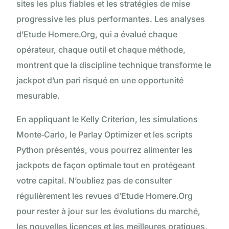
sites les plus fiables et les stratégies de mise
progressive les plus performantes. Les analyses
d’Etude Homere.Org, qui a évalué chaque
opérateur, chaque outil et chaque méthode,
montrent que la discipline technique transforme le
jackpot d’un pari risqué en une opportunité
mesurable.
En appliquant le Kelly Criterion, les simulations
Monte‑Carlo, le Parlay Optimizer et les scripts
Python présentés, vous pourrez alimenter les
jackpots de façon optimale tout en protégeant
votre capital. N’oubliez pas de consulter
régulièrement les revues d’Etude Homere.Org
pour rester à jour sur les évolutions du marché,
les nouvelles licences et les meilleures pratiques.