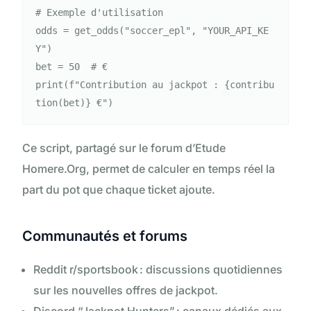
# Exemple d'utilisation

odds = get_odds("soccer_epl", "YOUR_API_KE
Y")

bet = 50  # €  

print(f"Contribution au jackpot : {contribu
Ce script, partagé sur le forum d’Etude
Homere.Org, permet de calculer en temps réel la
part du pot que chaque ticket ajoute.
Communautés et forums
Reddit r/sportsbook : discussions quotidiennes
sur les nouvelles offres de jackpot.