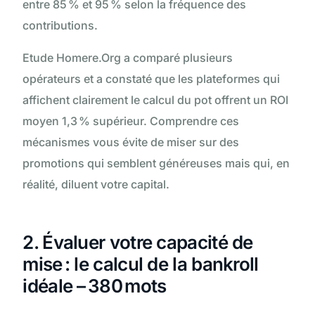
entre 85 % et 95 % selon la fréquence des
contributions.
Etude Homere.Org a comparé plusieurs
opérateurs et a constaté que les plateformes qui
affichent clairement le calcul du pot offrent un ROI
moyen 1,3 % supérieur. Comprendre ces
mécanismes vous évite de miser sur des
promotions qui semblent généreuses mais qui, en
réalité, diluent votre capital.
2. Évaluer votre capacité de
mise : le calcul de la bankroll
idéale – 380 mots