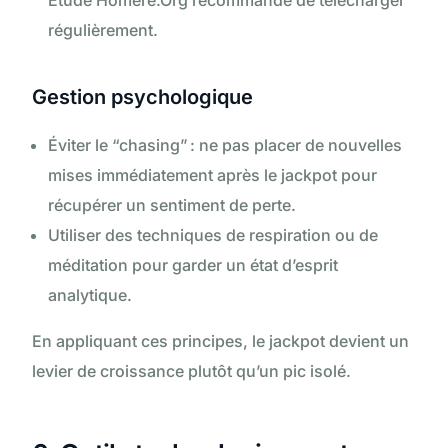
Etude Homere.Org recommande de télécharger
régulièrement.
Gestion psychologique
Éviter le “chasing” : ne pas placer de nouvelles
mises immédiatement après le jackpot pour
récupérer un sentiment de perte.
Utiliser des techniques de respiration ou de
méditation pour garder un état d’esprit
analytique.
En appliquant ces principes, le jackpot devient un
levier de croissance plutôt qu’un pic isolé.