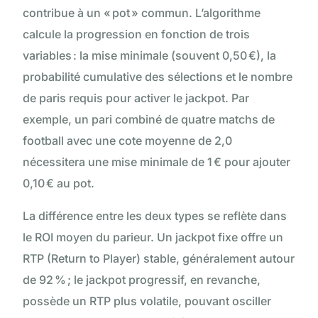
contribue à un « pot » commun. L’algorithme
calcule la progression en fonction de trois
variables : la mise minimale (souvent 0,50 €), la
probabilité cumulative des sélections et le nombre
de paris requis pour activer le jackpot. Par
exemple, un pari combiné de quatre matchs de
football avec une cote moyenne de 2,0
nécessitera une mise minimale de 1 € pour ajouter
0,10 € au pot.
La différence entre les deux types se reflète dans
le ROI moyen du parieur. Un jackpot fixe offre un
RTP (Return to Player) stable, généralement autour
de 92 % ; le jackpot progressif, en revanche,
possède un RTP plus volatile, pouvant osciller