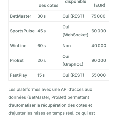
disponible
des cotes
(EUR)
BetMaster
30 s
Oui (REST)
75 000
Oui
SportsPulse
45 s
60 000
(WebSocket)
WinLine
60 s
Non
40 000
Oui
ProBet
20 s
90 000
(GraphQL)
FastPlay
15 s
Oui (REST)
55 000
Les plateformes avec une API d’accès aux
données (BetMaster, ProBet) permettent
d’automatiser la récupération des cotes et
d’ajuster les mises en temps réel, ce qui est