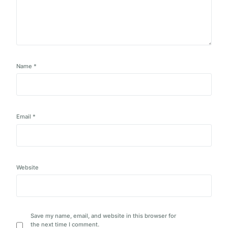
Name
*
Email
*
Website
Save my name, email, and website in this browser for
the next time I comment.