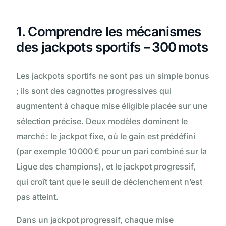
1. Comprendre les mécanismes
des jackpots sportifs – 300 mots
Les jackpots sportifs ne sont pas un simple bonus
; ils sont des cagnottes progressives qui
augmentent à chaque mise éligible placée sur une
sélection précise. Deux modèles dominent le
marché : le jackpot fixe, où le gain est prédéfini
(par exemple 10 000 € pour un pari combiné sur la
Ligue des champions), et le jackpot progressif,
qui croît tant que le seuil de déclenchement n’est
pas atteint.
Dans un jackpot progressif, chaque mise