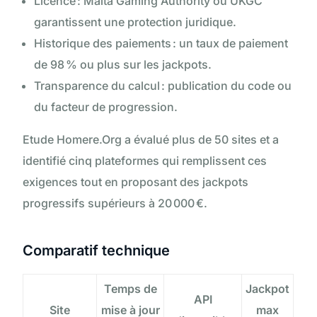
Licence : Malta Gaming Authority ou UKGC
garantissent une protection juridique.
Historique des paiements : un taux de paiement
de 98 % ou plus sur les jackpots.
Transparence du calcul : publication du code ou
du facteur de progression.
Etude Homere.Org a évalué plus de 50 sites et a
identifié cinq plateformes qui remplissent ces
exigences tout en proposant des jackpots
progressifs supérieurs à 20 000 €.
Comparatif technique
Temps de
Jackpot
API
Site
mise à jour
max