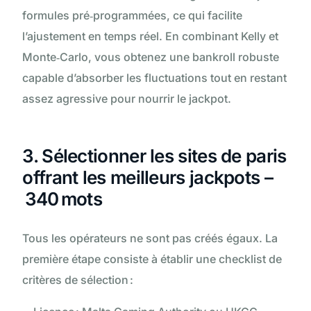
formules pré‑programmées, ce qui facilite
l’ajustement en temps réel. En combinant Kelly et
Monte‑Carlo, vous obtenez une bankroll robuste
capable d’absorber les fluctuations tout en restant
assez agressive pour nourrir le jackpot.
3. Sélectionner les sites de paris
offrant les meilleurs jackpots –
340 mots
Tous les opérateurs ne sont pas créés égaux. La
première étape consiste à établir une checklist de
critères de sélection :