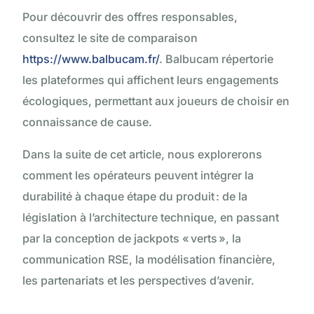
Pour découvrir des offres responsables,
consultez le site de comparaison
https://www.balbucam.fr/
. Balbucam répertorie
les plateformes qui affichent leurs engagements
écologiques, permettant aux joueurs de choisir en
connaissance de cause.
Dans la suite de cet article, nous explorerons
comment les opérateurs peuvent intégrer la
durabilité à chaque étape du produit : de la
législation à l’architecture technique, en passant
par la conception de jackpots « verts », la
communication RSE, la modélisation financière,
les partenariats et les perspectives d’avenir.