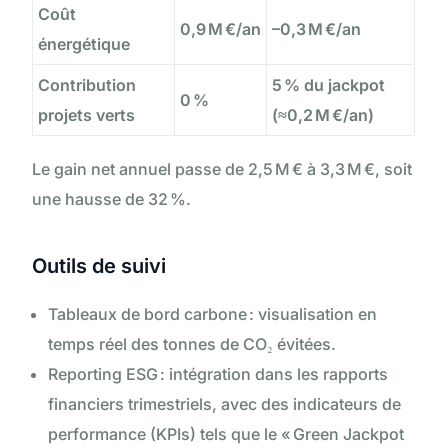
Coût
0,9 M €/an
–0,3 M €/an
énergétique
Contribution
5 % du jackpot
0 %
projets verts
(≈0,2 M €/an)
Le gain net annuel passe de 2,5 M € à 3,3 M €, soit
une hausse de 32 %.
Outils de suivi
Tableaux de bord carbone : visualisation en
temps réel des tonnes de CO₂ évitées.
Reporting ESG : intégration dans les rapports
financiers trimestriels, avec des indicateurs de
performance (KPIs) tels que le « Green Jackpot