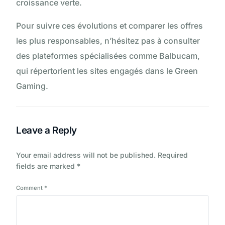
croissance verte.
Pour suivre ces évolutions et comparer les offres
les plus responsables, n’hésitez pas à consulter
des plateformes spécialisées comme Balbucam,
qui répertorient les sites engagés dans le Green
Gaming.
Leave a Reply
Your email address will not be published.
Required
fields are marked
*
Comment
*