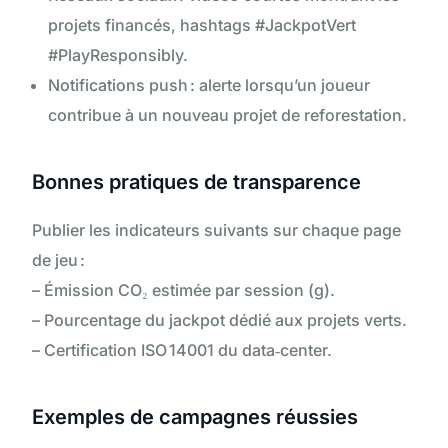
projets financés, hashtags #JackpotVert
#PlayResponsibly.
Notifications push : alerte lorsqu’un joueur
contribue à un nouveau projet de reforestation.
Bonnes pratiques de transparence
Publier les indicateurs suivants sur chaque page
de jeu :
– Émission CO₂ estimée par session (g).
– Pourcentage du jackpot dédié aux projets verts.
– Certification ISO 14001 du data‑center.
Exemples de campagnes réussies