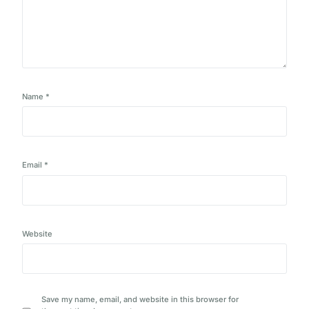
Name
*
Email
*
Website
Save my name, email, and website in this browser for