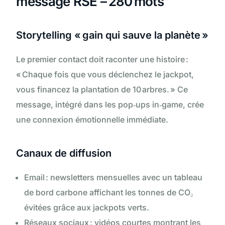
message RSE – 280 mots
Storytelling « gain qui sauve la planète »
Le premier contact doit raconter une histoire :
« Chaque fois que vous déclenchez le jackpot,
vous financez la plantation de 10 arbres. » Ce
message, intégré dans les pop‑ups in‑game, crée
une connexion émotionnelle immédiate.
Canaux de diffusion
Email : newsletters mensuelles avec un tableau
de bord carbone affichant les tonnes de CO₂
évitées grâce aux jackpots verts.
Réseaux sociaux : vidéos courtes montrant les