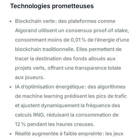
Technologies prometteuses
Blockchain verte : des plateformes comme
Algorand utilisent un consensus proof‑of‑stake,
consommant moins de 0,01 % de l’énergie d’une
blockchain traditionnelle. Elles permettent de
tracer la destination des fonds alloués aux
projets verts, offrant une transparence totale
aux joueurs.
IA d’optimisation énergétique : des algorithmes
de machine learning prédisent les pics de trafic
et ajustent dynamiquement la fréquence des
calculs RNG, réduisant la consommation de
12 % pendant les heures creuses.
Réalité augmentée à faible empreinte : les jeux