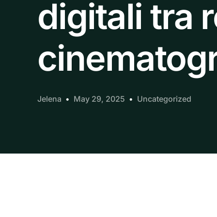
digitali tra
cinematogr
Jelena
May 29, 2025
Uncategorized