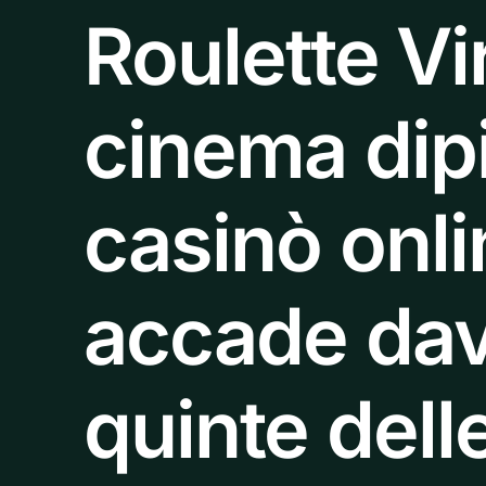
Roulette Vi
cinema dip
casinò onli
accade dav
quinte dell