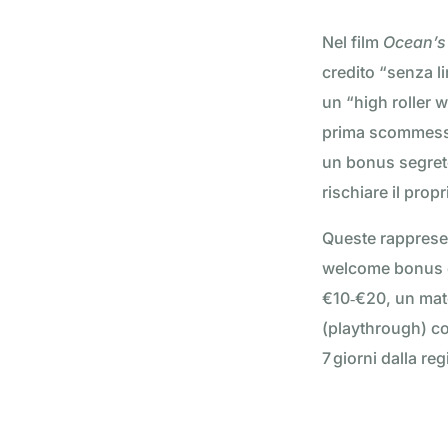
Nel film
Ocean’s
credito “senza li
un “high roller 
prima scommessa 
un bonus segret
rischiare il propr
Queste rappresen
welcome bonus de
€10‑€20, un mat
(playthrough) co
7 giorni dalla re