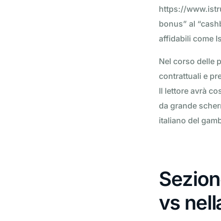
https://www.istr
bonus” al “cashb
affidabili come I
Nel corso delle 
contrattuali e pr
Il lettore avrà c
da grande scher
italiano del gamb
Sezion
vs nell