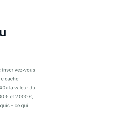
ou
 inscrivez‑vous
re cache
40x la valeur du
00 € et 2 000 €,
quis – ce qui