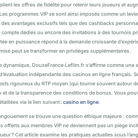
lient les offres de fidélité pour retenir leurs joueurs et au
Les programmes VIP se sont ainsi imposés comme un levier
t des avantages exclusifs tels que des cashbacks personna
 compte dédiés ou encore des invitations à des tournois pr
ntée en puissance répond à la demande croissante d’expér
isé peut se transformer en privilèges supplémentaires.
e dynamique, DouzeFrance‑Lefilm.fr s’affirme comme une s
 d’évaluation indépendante des casinos en ligne français. S
ests rigoureux du RTP moyen (qui tourne souvent autour de
eux et de la transparence des conditions de bonus. Vous pou
taillées via le lien suivant :
casino en ligne
.
engouement se trouve une question éthique majeure : comm
ns offerts aux membres VIP ne deviennent pas un piège inci
oueur ? Cet article examine les pratiques actuelles sous l’ang