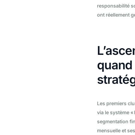
responsabilité so
ont réellement g
L’asce
quand l
straté
Les premiers cl
via le système «
segmentation fin
mensuelle et ses