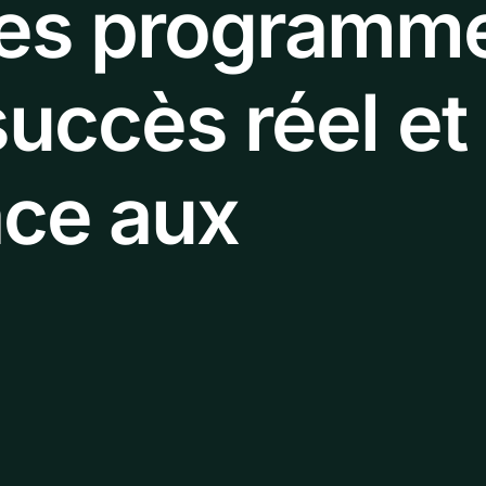
es programm
succès réel et
âce aux