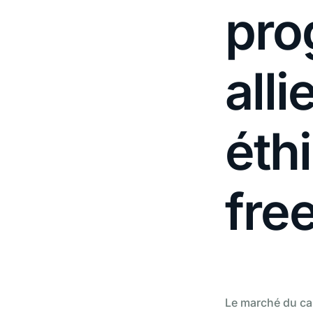
pro
alli
éth
fre
Le marché du cas