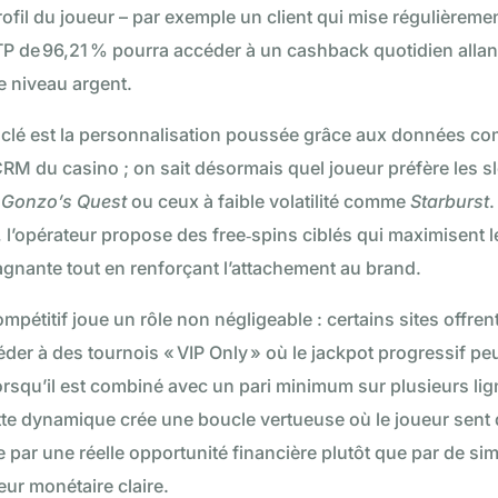
profil du joueur – par exemple un client qui mise régulièreme
P de 96,21 % pourra accéder à un cashback quotidien allant
le niveau argent.
r clé est la personnalisation poussée grâce aux données c
 CRM du casino ; on sait désormais quel joueur préfère les s
e
Gonzo’s Quest
ou ceux à faible volatilité comme
Starburst
.
 l’opérateur propose des free‑spins ciblés qui maximisent 
gnante tout en renforçant l’attachement au brand.
ompétitif joue un rôle non négligeable : certains sites offre
céder à des tournois « VIP Only » où le jackpot progressif pe
lorsqu’il est combiné avec un pari minimum sur plusieurs li
te dynamique crée une boucle vertueuse où le joueur sent q
par une réelle opportunité financière plutôt que par de sim
eur monétaire claire.