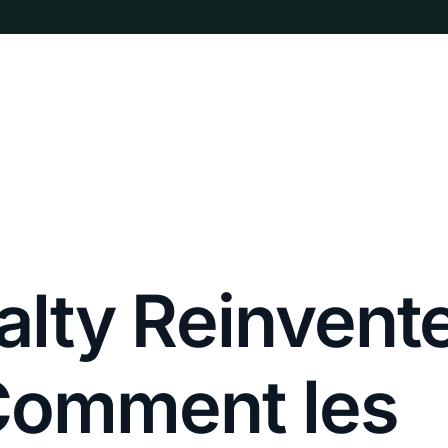
alty Reinvent
omment les