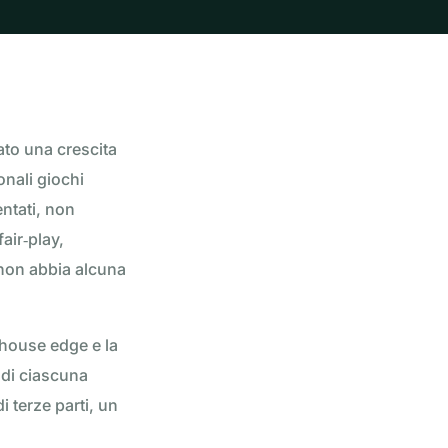
ato una crescita
onali giochi
entati, non
air‑play,
r non abbia alcuna
l’house edge e la
e di ciascuna
di terze parti, un