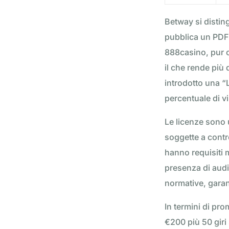
Betway si disting
pubblica un PDF m
888casino, pur o
il che rende più d
introdotto una “
percentuale di vi
Le licenze sono 
soggette a contro
hanno requisiti me
presenza di audi
normative, garant
In termini di pr
€200 più 50 giri