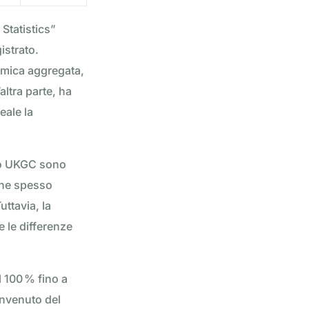
 Statistics”
istrato.
amica aggregata,
altra parte, ha
eale la
A o UKGC sono
 che spesso
uttavia, la
 le differenze
 100 % fino a
envenuto del