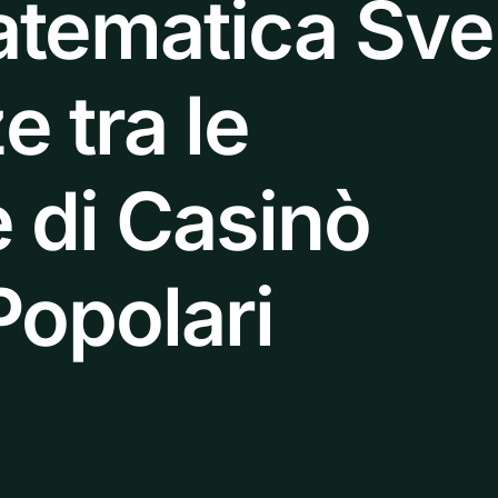
tematica Sve
e tra le
 di Casinò
Popolari