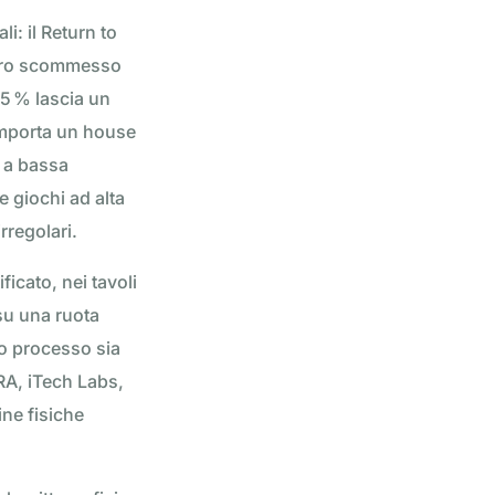
i: il Return to
enaro scommesso
,5 % lascia un
omporta un house
i a bassa
e giochi ad alta
rregolari.
ficato, nei tavoli
 su una ruota
to processo sia
GRA, iTech Labs,
ine fisiche