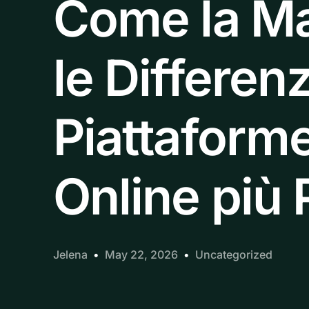
Come la Ma
le Differenz
Piattaforme
Online più 
Jelena
May 22, 2026
Uncategorized