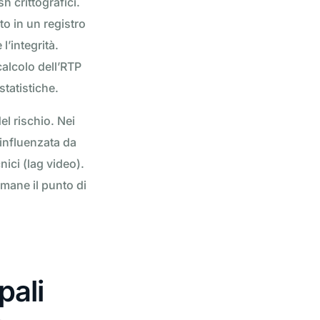
 crittografici.
o in un registro
l’integrità.
calcolo dell’RTP
statistiche.
el rischio. Nei
 influenzata da
nici (lag video).
imane il punto di
pali