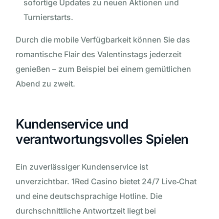
sofortige Updates zu neuen Aktionen und
Turnierstarts.
Durch die mobile Verfügbarkeit können Sie das
romantische Flair des Valentinstags jederzeit
genießen – zum Beispiel bei einem gemütlichen
Abend zu zweit.
Kundenservice und
verantwortungsvolles Spielen
Ein zuverlässiger Kundenservice ist
unverzichtbar. 1Red Casino bietet 24/7 Live‑Chat
und eine deutschsprachige Hotline. Die
durchschnittliche Antwortzeit liegt bei