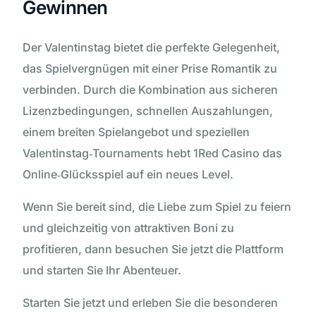
Gewinnen
Der Valentinstag bietet die perfekte Gelegenheit,
das Spielvergnügen mit einer Prise Romantik zu
verbinden. Durch die Kombination aus sicheren
Lizenzbedingungen, schnellen Auszahlungen,
einem breiten Spielangebot und speziellen
Valentinstag‑Tournaments hebt 1Red Casino das
Online‑Glücksspiel auf ein neues Level.
Wenn Sie bereit sind, die Liebe zum Spiel zu feiern
und gleichzeitig von attraktiven Boni zu
profitieren, dann besuchen Sie jetzt die Plattform
und starten Sie Ihr Abenteuer.
Starten Sie jetzt und erleben Sie die besonderen