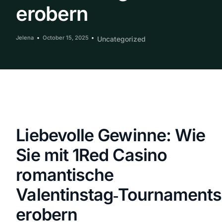
erobern
Jelena
October 15, 2025
Uncategorized
Liebevolle Gewinne: Wie
Sie mit 1Red Casino
romantische
Valentinstag‑Tournaments
erobern