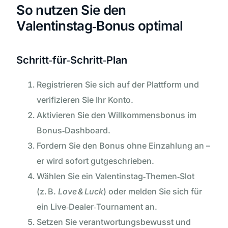
So nutzen Sie den
Valentinstag‑Bonus optimal
Schritt‑für‑Schritt‑Plan
Registrieren Sie sich auf der Plattform und
verifizieren Sie Ihr Konto.
Aktivieren Sie den Willkommensbonus im
Bonus‑Dashboard.
Fordern Sie den Bonus ohne Einzahlung an –
er wird sofort gutgeschrieben.
Wählen Sie ein Valentinstag‑Themen‑Slot
(z. B.
Love & Luck
) oder melden Sie sich für
ein Live‑Dealer‑Tournament an.
Setzen Sie verantwortungsbewusst und