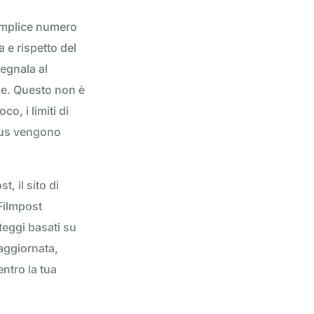
semplice numero
a e rispetto del
egnala al
ale. Questo non è
o, i limiti di
onus vengono
, il sito di
Filmpost
teggi basati su
 aggiornata,
entro la tua