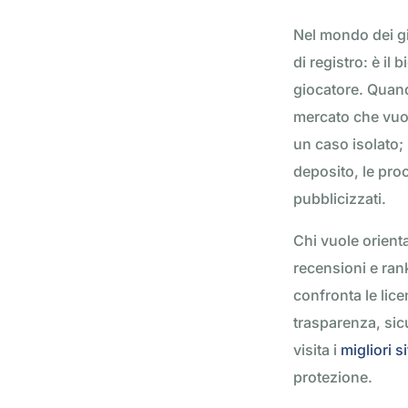
Nel mondo dei gi
di registro: è il
giocatore. Quand
mercato che vuole
un caso isolato; 
deposito, le pro
pubblicizzati.
Chi vuole orienta
recensioni e ran
confronta le lic
trasparenza, sicu
visita i
migliori 
protezione.