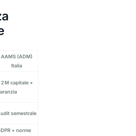
za
e
AAMS (ADM)
Italia
 2 M capitale +
aranzia
udit semestrale
DPR + norme