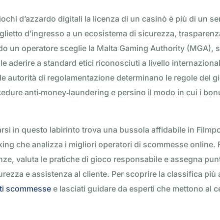
ochi d’azzardo digitali la licenza di un casinò è più di un 
 biglietto d’ingresso a un ecosistema di sicurezza, trasparenz
o un operatore sceglie la Malta Gaming Authority (MGA), s
 aderire a standard etici riconosciuti a livello internazion
le autorità di regolamentazione determinano le regole del gioc
cedure anti‑money‑laundering e persino il modo in cui i b
rsi in questo labirinto trova una bussola affidabile in Filmpost
king che analizza i migliori operatori di scommesse online. 
enze, valuta le pratiche di gioco responsabile e assegna pun
rezza e assistenza al cliente. Per scoprire la classifica più
siti scommesse
e lasciati guidare da esperti che mettono al c