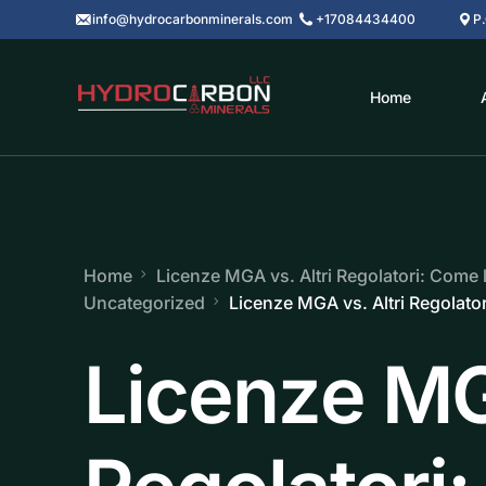
info@hydrocarbonminerals.com
+17084434400
P.
Home
Home
Licenze MGA vs. Altri Regolatori: Come l
Uncategorized
Licenze MGA vs. Altri Regolator
Licenze MGA