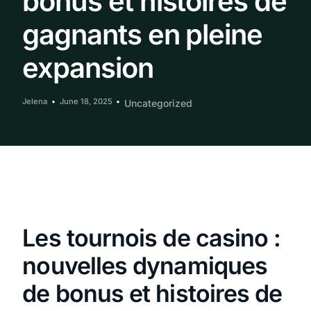
bonus et histoires de
gagnants en pleine
expansion
Jelena
June 18, 2025
Uncategorized
Les tournois de casino :
nouvelles dynamiques
de bonus et histoires de