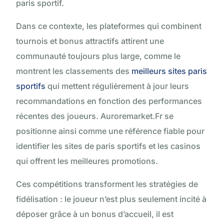
paris sportif.
Dans ce contexte, les plateformes qui combinent
tournois et bonus attractifs attirent une
communauté toujours plus large, comme le
montrent les classements des
meilleurs sites paris
sportifs
qui mettent régulièrement à jour leurs
recommandations en fonction des performances
récentes des joueurs. Auroremarket.Fr se
positionne ainsi comme une référence fiable pour
identifier les sites de paris sportifs et les casinos
qui offrent les meilleures promotions.
Ces compétitions transforment les stratégies de
fidélisation : le joueur n’est plus seulement incité à
déposer grâce à un bonus d’accueil, il est