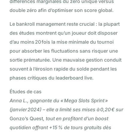
différences marginales du zéro unique versus
double zéro afin d’optimiser son score global.
Le bankroll management reste crucial : la plupart
des études montrent qu’un joueur doit disposer
d’au moins 20 fois la mise minimale du tournoi
pour absorber les fluctuations sans risquer une
sortie prématurée. Une mauvaise gestion conduit
souvent à l’érosion rapide du solde pendant les
phases critiques du leaderboard live.
Études de cas
Anna L., gagnante du « Mega Slots Sprint »
(janvier 2024) – elle a limité ses mises à 0,20 € sur
Gonzo’s Quest
, tout en profitant d’un boost
quotidien offrant +15 % de tours gratuits dès