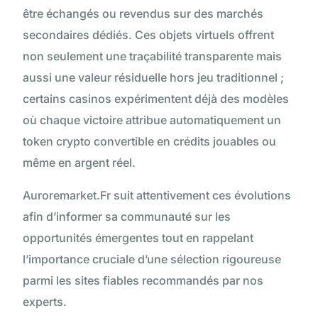
être échangés ou revendus sur des marchés
secondaires dédiés.​ Ces objets virtuels offrent
non seulement une traçabilité transparente mais
aussi une valeur résiduelle hors jeu traditionnel ;
certains casinos expérimentent déjà des modèles
où chaque victoire attribue automatiquement un
token crypto convertible en crédits jouables ou
même en argent réel.​
Auroremarket.Fr suit attentivement ces évolutions
afin d’informer sa communauté sur les
opportunités émergentes tout en rappelant
l’importance cruciale d’une sélection rigoureuse
parmi les sites fiables recommandés par nos
experts.​