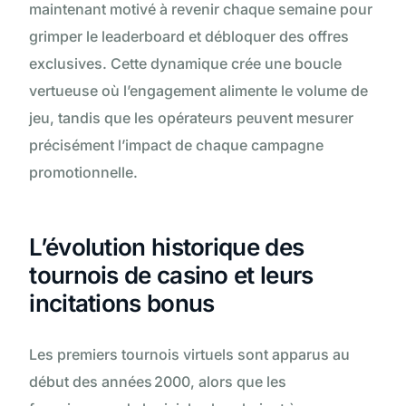
maintenant motivé à revenir chaque semaine pour
grimper le leaderboard et débloquer des offres
exclusives. Cette dynamique crée une boucle
vertueuse où l’engagement alimente le volume de
jeu, tandis que les opérateurs peuvent mesurer
précisément l’impact de chaque campagne
promotionnelle.
L’évolution historique des
tournois de casino et leurs
incitations bonus
Les premiers tournois virtuels sont apparus au
début des années 2000, alors que les