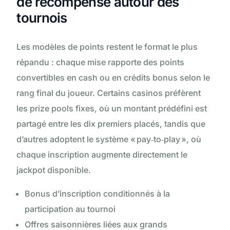
de récompense autour des
tournois
Les modèles de points restent le format le plus
répandu : chaque mise rapporte des points
convertibles en cash ou en crédits bonus selon le
rang final du joueur. Certains casinos préfèrent
les prize pools fixes, où un montant prédéfini est
partagé entre les dix premiers placés, tandis que
d’autres adoptent le système « pay‑to‑play », où
chaque inscription augmente directement le
jackpot disponible.
Bonus d’inscription conditionnés à la
participation au tournoi
Offres saisonnières liées aux grands