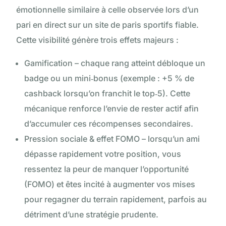
émotionnelle similaire à celle observée lors d’un
pari en direct sur un site de paris sportifs fiable.
Cette visibilité génère trois effets majeurs :
Gamification – chaque rang atteint débloque un
badge ou un mini‑bonus (exemple : +5 % de
cashback lorsqu’on franchit le top‑5). Cette
mécanique renforce l’envie de rester actif afin
d’accumuler ces récompenses secondaires.
Pression sociale & effet FOMO – lorsqu’un ami
dépasse rapidement votre position, vous
ressentez la peur de manquer l’opportunité
(FOMO) et êtes incité à augmenter vos mises
pour regagner du terrain rapidement, parfois au
détriment d’une stratégie prudente.