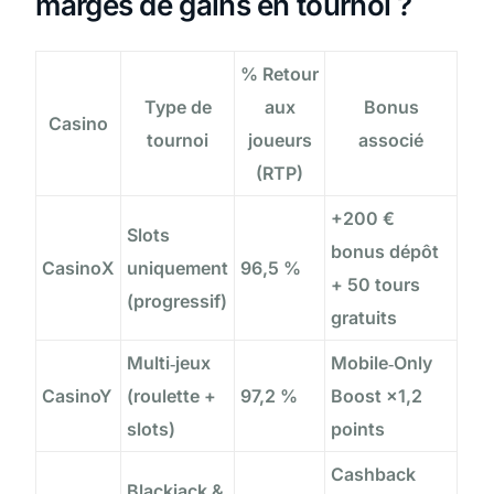
marges de gains en tournoi ?
% Retour
Type de
aux
Bonus
Casino
tournoi
joueurs
associé
(RTP)
+200 €
Slots
bonus dépôt
CasinoX
uniquement
96,5 %
+ 50 tours
(progressif)
gratuits
Multi‑jeux
Mobile‑Only
CasinoY
(roulette +
97,2 %
Boost ×1,2
slots)
points
Cashback
Blackjack &