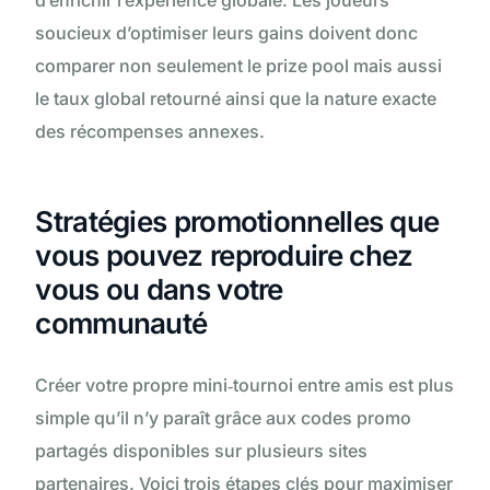
d’enrichir l’expérience globale.​ Les joueurs
soucieux d’optimiser leurs gains doivent donc
comparer non seulement le prize pool mais aussi
le taux global retourné ainsi que la nature exacte
des récompenses annexes.​
Stratégies promotionnelles que
vous pouvez reproduire chez
vous ou dans votre
communauté
Créer votre propre mini‑tournoi entre amis est plus
simple qu’il n’y paraît grâce aux codes promo
partagés disponibles sur plusieurs sites
partenaires.​ Voici trois étapes clés pour maximiser