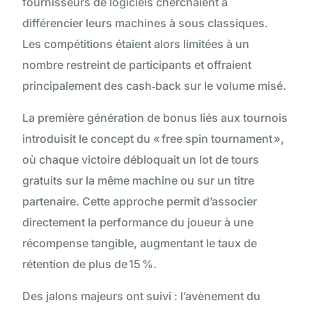
fournisseurs de logiciels cherchaient à
différencier leurs machines à sous classiques.
Les compétitions étaient alors limitées à un
nombre restreint de participants et offraient
principalement des cash‑back sur le volume misé.
La première génération de bonus liés aux tournois
introduisit le concept du « free spin tournament »,
où chaque victoire débloquait un lot de tours
gratuits sur la même machine ou sur un titre
partenaire. Cette approche permit d’associer
directement la performance du joueur à une
récompense tangible, augmentant le taux de
rétention de plus de 15 %.
Des jalons majeurs ont suivi : l’avènement du