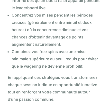
informé dès qu’un boost flash apparaît pendant
le leaderboard live.
Concentrez vos mises pendant les périodes
creuses (généralement entre minuit et deux
heures) où la concurrence diminue et vos
chances d’obtenir davantage de points
augmentent naturellement.​
Combinez vos free spins avec une mise
minimale supérieure au seuil requis pour éviter
que le wagering ne devienne prohibitif.​
En appliquant ces stratégies vous transformerez
chaque session ludique en opportunité lucrative
tout en renforçant votre communauté autour
d’une passion commune.​