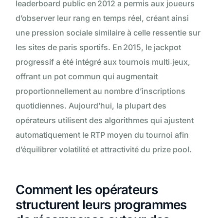
leaderboard public en 2012 a permis aux joueurs
d’observer leur rang en temps réel, créant ainsi
une pression sociale similaire à celle ressentie sur
les sites de paris sportifs. En 2015, le jackpot
progressif a été intégré aux tournois multi‑jeux,
offrant un pot commun qui augmentait
proportionnellement au nombre d’inscriptions
quotidiennes. Aujourd’hui, la plupart des
opérateurs utilisent des algorithmes qui ajustent
automatiquement le RTP moyen du tournoi afin
d’équilibrer volatilité et attractivité du prize pool.
Comment les opérateurs
structurent leurs programmes