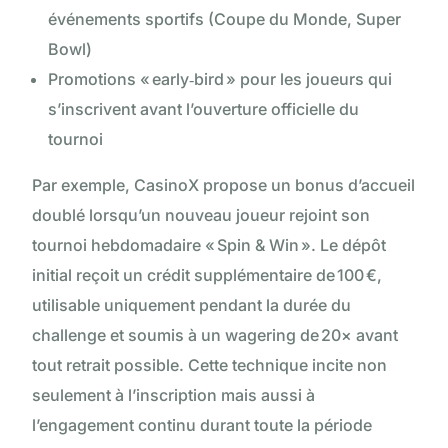
événements sportifs (Coupe du Monde, Super
Bowl)
Promotions « early‑bird » pour les joueurs qui
s’inscrivent avant l’ouverture officielle du
tournoi
Par exemple, CasinoX propose un bonus d’accueil
doublé lorsqu’un nouveau joueur rejoint son
tournoi hebdomadaire « Spin & Win ». Le dépôt
initial reçoit un crédit supplémentaire de 100 €,
utilisable uniquement pendant la durée du
challenge et soumis à un wagering de 20× avant
tout retrait possible. Cette technique incite non
seulement à l’inscription mais aussi à
l’engagement continu durant toute la période