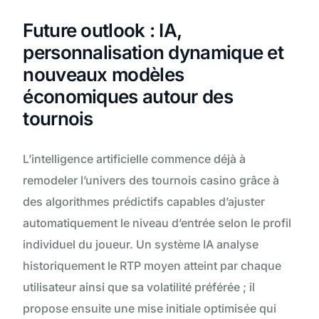
Future outlook : IA,
personnalisation dynamique et
nouveaux modèles
économiques autour des
tournois
L’intelligence artificielle commence déjà à
remodeler l’univers des tournois casino grâce à
des algorithmes prédictifs capables d’ajuster
automatiquement le niveau d’entrée selon le profil
individuel du joueur.​ Un système IA analyse
historiquement le RTP moyen atteint par chaque
utilisateur ainsi que sa volatilité préférée ; il
propose ensuite une mise initiale optimisée qui