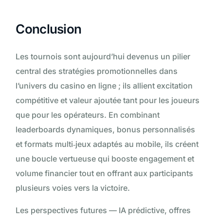
Conclusion
Les tournois sont aujourd’hui devenus un pilier
central des stratégies promotionnelles dans
l’univers du casino en ligne ; ils allient excitation
compétitive et valeur ajoutée tant pour les joueurs
que pour les opérateurs. En combinant
leaderboards dynamiques, bonus personnalisés
et formats multi‑jeux adaptés au mobile, ils créent
une boucle vertueuse qui booste engagement et
volume financier tout en offrant aux participants
plusieurs voies vers la victoire.
Les perspectives futures — IA prédictive, offres