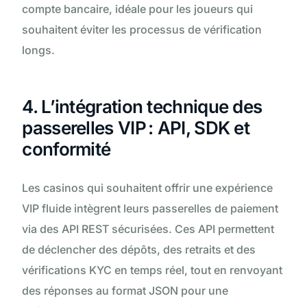
compte bancaire, idéale pour les joueurs qui
souhaitent éviter les processus de vérification
longs.
4. L’intégration technique des
passerelles VIP : API, SDK et
conformité
Les casinos qui souhaitent offrir une expérience
VIP fluide intègrent leurs passerelles de paiement
via des API REST sécurisées. Ces API permettent
de déclencher des dépôts, des retraits et des
vérifications KYC en temps réel, tout en renvoyant
des réponses au format JSON pour une