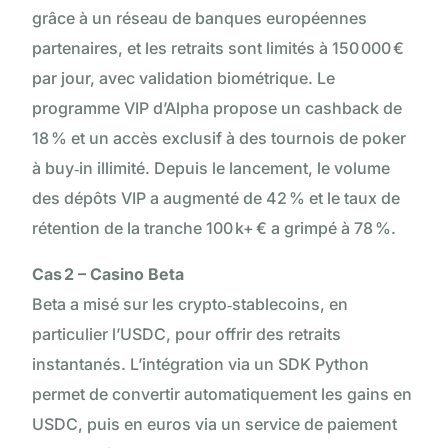
grâce à un réseau de banques européennes
partenaires, et les retraits sont limités à 150 000 €
par jour, avec validation biométrique. Le
programme VIP d’Alpha propose un cashback de
18 % et un accès exclusif à des tournois de poker
à buy‑in illimité. Depuis le lancement, le volume
des dépôts VIP a augmenté de 42 % et le taux de
rétention de la tranche 100 k+ € a grimpé à 78 %.
Cas 2 – Casino Beta
Beta a misé sur les crypto‑stablecoins, en
particulier l’USDC, pour offrir des retraits
instantanés. L’intégration via un SDK Python
permet de convertir automatiquement les gains en
USDC, puis en euros via un service de paiement