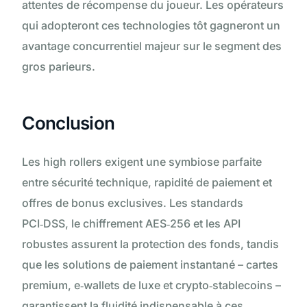
attentes de récompense du joueur. Les opérateurs
qui adopteront ces technologies tôt gagneront un
avantage concurrentiel majeur sur le segment des
gros parieurs.
Conclusion
Les high rollers exigent une symbiose parfaite
entre sécurité technique, rapidité de paiement et
offres de bonus exclusives. Les standards
PCI‑DSS, le chiffrement AES‑256 et les API
robustes assurent la protection des fonds, tandis
que les solutions de paiement instantané – cartes
premium, e‑wallets de luxe et crypto‑stablecoins –
garantissent la fluidité indispensable à ces