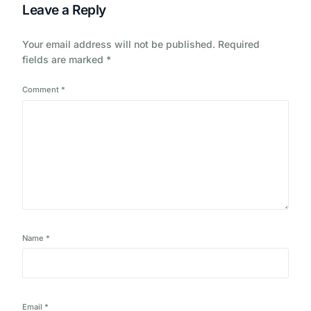
Leave a Reply
Your email address will not be published.
Required
fields are marked
*
Comment
*
Name
*
Email
*