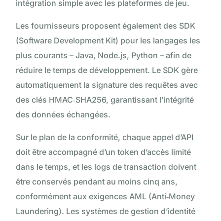
intégration simple avec les plateformes de jeu.
Les fournisseurs proposent également des SDK
(Software Development Kit) pour les langages les
plus courants – Java, Node.js, Python – afin de
réduire le temps de développement. Le SDK gère
automatiquement la signature des requêtes avec
des clés HMAC‑SHA256, garantissant l’intégrité
des données échangées.
Sur le plan de la conformité, chaque appel d’API
doit être accompagné d’un token d’accès limité
dans le temps, et les logs de transaction doivent
être conservés pendant au moins cinq ans,
conformément aux exigences AML (Anti‑Money
Laundering). Les systèmes de gestion d’identité