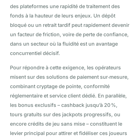
des plateformes une rapidité de traitement des
fonds à la hauteur de leurs enjeux. Un dépôt
bloqué ou un retrait tardif peut rapidement devenir
un facteur de friction, voire de perte de confiance,
dans un secteur où la fluidité est un avantage
concurrentiel décisif.
Pour répondre à cette exigence, les opérateurs
misent sur des solutions de paiement sur‑mesure,
combinant cryptage de pointe, conformité
réglementaire et service client dédié. En parallèle,
les bonus exclusifs – cashback jusqu’à 20 %,
tours gratuits sur des jackpots progressifs, ou
encore crédits de jeu sans mise – constituent le
levier principal pour attirer et fidéliser ces joueurs