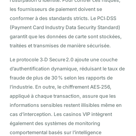
l’usurpation d’identité. Pour contrer ces risques,
les fournisseurs de paiement doivent se
conformer à des standards stricts. Le PCI‑DSS
(Payment Card Industry Data Security Standard)
garantit que les données de carte sont stockées,
traitées et transmises de manière sécurisée.
Le protocole 3‑D Secure 2.0 ajoute une couche
d’authentification dynamique, réduisant le taux de
fraude de plus de 30 % selon les rapports de
l’industrie. En outre, le chiffrement AES‑256,
appliqué à chaque transaction, assure que les
informations sensibles restent illisibles même en
cas d’interception. Les casinos VIP intègrent
également des systèmes de monitoring
comportemental basés sur l’intelligence