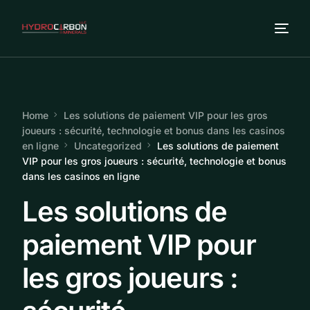
Home
Les solutions de paiement VIP pour les gros
joueurs : sécurité, technologie et bonus dans les casinos
en ligne
Uncategorized
Les solutions de paiement
VIP pour les gros joueurs : sécurité, technologie et bonus
dans les casinos en ligne
Les solutions de
paiement VIP pour
les gros joueurs :