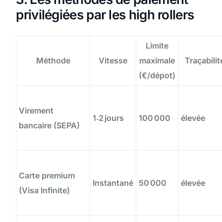
privilégiées par les high rollers
Limite
Méthode
Vitesse
maximale
Traçabilit
(€/dépot)
Virement
1‑2 jours
100 000
élevée
bancaire (SEPA)
Carte premium
Instantané
50 000
élevée
(Visa Infinite)