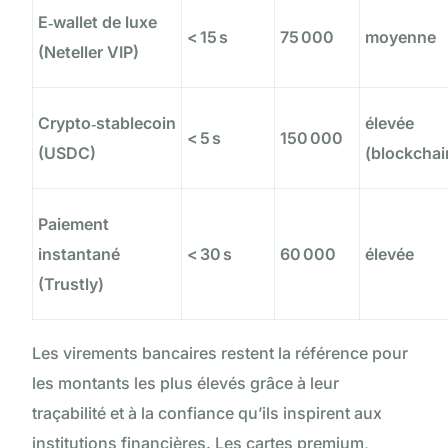
E‑wallet de luxe
< 15 s
75 000
moyenne
(Neteller VIP)
Crypto‑stablecoin
élevée
< 5 s
150 000
(USDC)
(blockchai
Paiement
instantané
< 30 s
60 000
élevée
(Trustly)
Les virements bancaires restent la référence pour
les montants les plus élevés grâce à leur
traçabilité et à la confiance qu’ils inspirent aux
institutions financières. Les cartes premium,