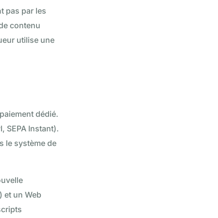
t pas par les
 de contenu
ueur utilise une
 paiement dédié.
, SEPA Instant).
s le système de
ouvelle
S) et un Web
scripts