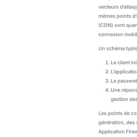
vecteurs d’attaq
mêmes points d’e
(CDN) sont quant 
connexion mobil
Un schéma typiqu
Le client in
L’applicati
La passerel
Une réponse
gestion des
Les points de co
génération, des 
Application Fire