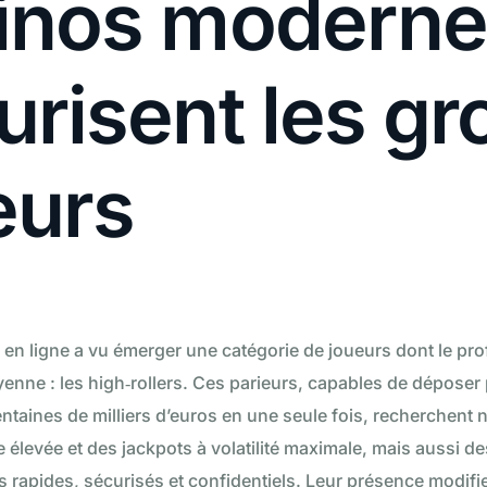
inos moderne
urisent les gr
eurs
en ligne a vu émerger une catégorie de joueurs dont le pro
enne : les high‑rollers. Ces parieurs, capables de déposer
entaines de milliers d’euros en une seule fois, recherchent
e élevée et des jackpots à volatilité maximale, mais aussi 
is rapides, sécurisés et confidentiels. Leur présence modif