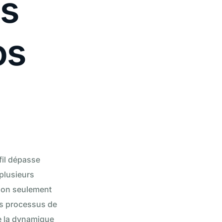
s
os
fil dépasse
 plusieurs
 non seulement
des processus de
ie la dynamique