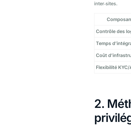
inter‑sites.
Composan
Contrôle des lo
Temps d’intégr
Coût d’infrastr
Flexibilité KYC
2. Mét
privilé