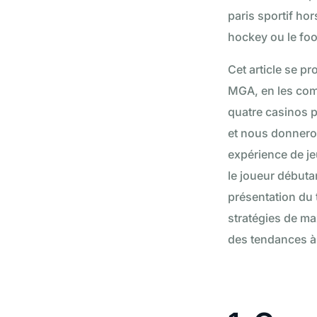
paris sportif ho
hockey ou le foo
Cet article se p
MGA, en les com
quatre casinos p
et nous donneron
expérience de je
le joueur débutan
présentation du 
stratégies de ma
des tendances à 