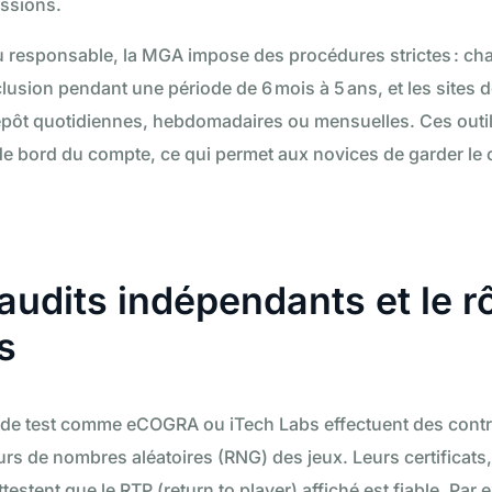
essions.
u responsable, la MGA impose des procédures strictes : ch
xclusion pendant une période de 6 mois à 5 ans, et les sites
épôt quotidiennes, hebdomadaires ou mensuelles. Ces outil
de bord du compte, ce qui permet aux novices de garder le c
s audits indépendants et le r
s
 de test comme eCOGRA ou iTech Labs effectuent des contrô
urs de nombres aléatoires (RNG) des jeux. Leurs certificats, 
ttestent que le RTP (return to player) affiché est fiable. Par 