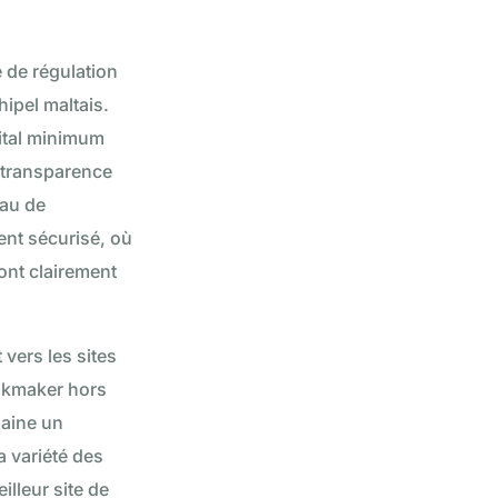
 de régulation
hipel maltais.
pital minimum
e transparence
eau de
nt sécurisé, où
ont clairement
vers les sites
ookmaker hors
maine un
a variété des
lleur site de