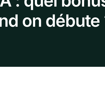
A : quel bonu
and on débute 