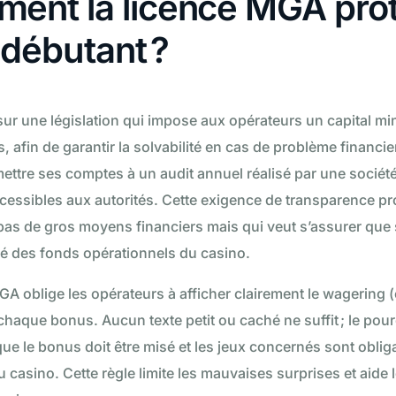
ment la licence MGA prot
 débutant ?
ur une législation qui impose aux opérateurs un capital m
s, afin de garantir la solvabilité en cas de problème financi
ettre ses comptes à un audit annuel réalisé par une société
cessibles aux autorités. Cette exigence de transparence pr
as de gros moyens financiers mais qui veut s’assurer que 
é des fonds opérationnels du casino.
 MGA oblige les opérateurs à afficher clairement le wagering
chaque bonus. Aucun texte petit ou caché ne suffit ; le pour
ue le bonus doit être misé et les jeux concernés sont obliga
u casino. Cette règle limite les mauvaises surprises et aide 