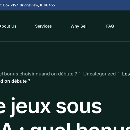
O Box 2157, Bridgeview, IL 60455
About Us
Services
Why Sell
FAQ
uel bonus choisir quand on débute ?
Uncategorized
Les
nd on débute ?
e jeux sous