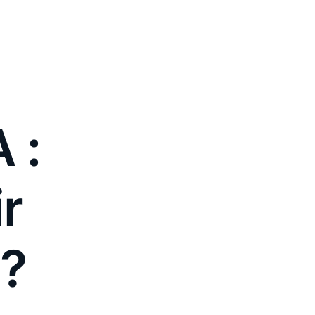
 :
r
 ?