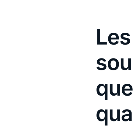
Les
sou
que
qua