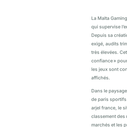
La Malta Gaming 
qui supervise l’
Depuis sa créati
exigé, audits tr
très élevées. Cet
confiance » pou
les jeux sont co
affichés.
Dans le paysage 
de paris sportif
arjel france, le
classement des me
marchés et les p