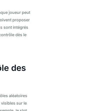
aque joueur peut
 doivent proposer
s sont intégrés
ontrôle dès le
ôle des
les aléatoires
visibles sur le
exemple, le slot