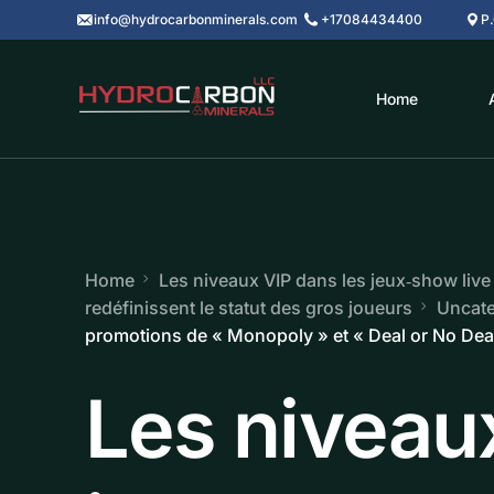
info@hydrocarbonminerals.com
+17084434400
P.
Home
Home
Les niveaux VIP dans les jeux‑show liv
redéfinissent le statut des gros joueurs
Uncate
promotions de « Monopoly » et « Deal or No Deal 
Les niveau