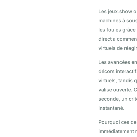
Les jeux‑show on
machines à sous 
les foules grâce
direct a commenc
virtuels de réag
Les avancées en 
décors interacti
virtuels, tandis
valise ouverte. C
seconde, un critè
instantané.
Pourquoi ces deux
immédiatement re