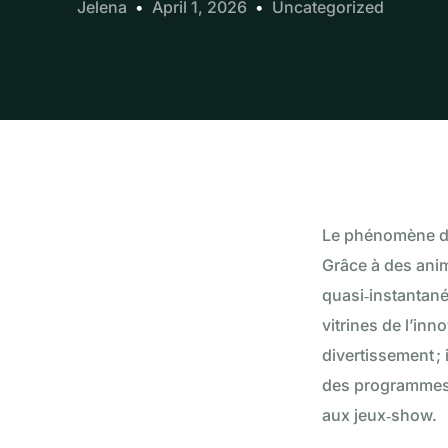
Jelena
April 1, 2026
Uncategorized
Le phénomène de
Grâce à des anim
quasi‑instantané
vitrines de l’in
divertissement ;
des programmes V
aux jeux‑show.