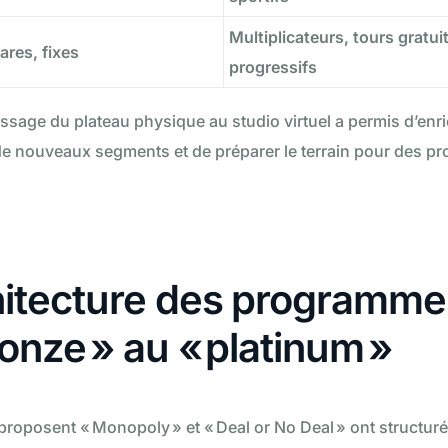
Multiplicateurs, tours gratui
ares, fixes
progressifs
ssage du plateau physique au studio virtuel a permis d’enri
r de nouveaux segments et de préparer le terrain pour des 
hitecture des programmes
onze » au « platinum »
proposent « Monopoly » et « Deal or No Deal » ont structuré