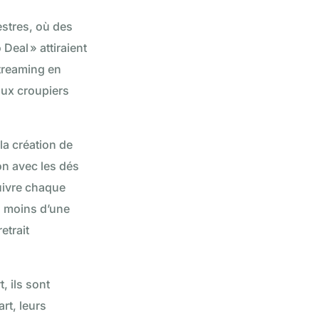
estres, où des
Deal » attiraient
streaming en
aux croupiers
la création de
on avec les dés
suivre chaque
 à moins d’une
etrait
, ils sont
rt, leurs