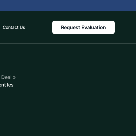
Request Evaluation
Contact Us
 Deal »
nt les