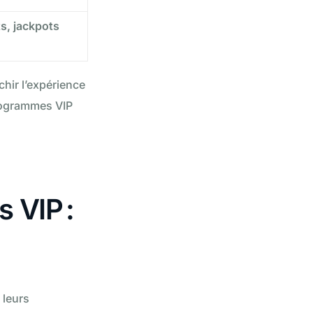
ts, jackpots
chir l’expérience
programmes VIP
 VIP :
 leurs