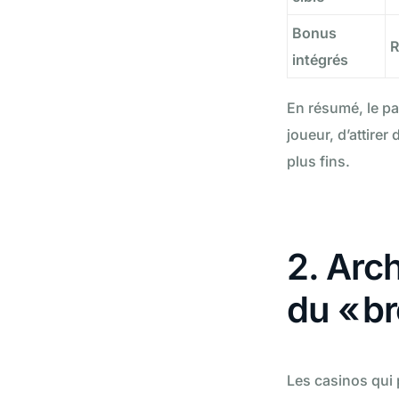
Bonus
R
intégrés
En résumé, le pa
joueur, d’attire
plus fins.
2. Arc
du « br
Les casinos qui 