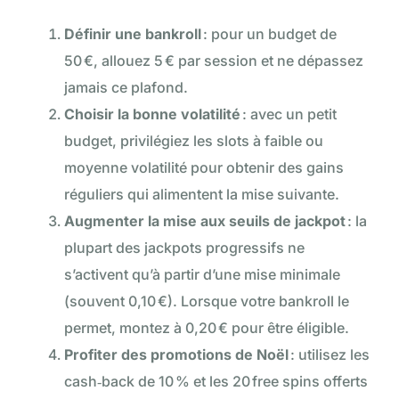
Définir une bankroll
: pour un budget de
50 €, allouez 5 € par session et ne dépassez
jamais ce plafond.
Choisir la bonne volatilité
: avec un petit
budget, privilégiez les slots à faible ou
moyenne volatilité pour obtenir des gains
réguliers qui alimentent la mise suivante.
Augmenter la mise aux seuils de jackpot
: la
plupart des jackpots progressifs ne
s’activent qu’à partir d’une mise minimale
(souvent 0,10 €). Lorsque votre bankroll le
permet, montez à 0,20 € pour être éligible.
Profiter des promotions de Noël
: utilisez les
cash‑back de 10 % et les 20 free spins offerts