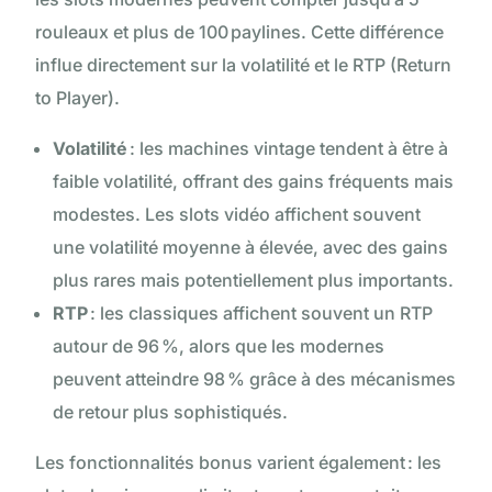
rouleaux et plus de 100 paylines. Cette différence
influe directement sur la volatilité et le RTP (Return
to Player).
Volatilité
: les machines vintage tendent à être à
faible volatilité, offrant des gains fréquents mais
modestes. Les slots vidéo affichent souvent
une volatilité moyenne à élevée, avec des gains
plus rares mais potentiellement plus importants.
RTP
: les classiques affichent souvent un RTP
autour de 96 %, alors que les modernes
peuvent atteindre 98 % grâce à des mécanismes
de retour plus sophistiqués.
Les fonctionnalités bonus varient également : les