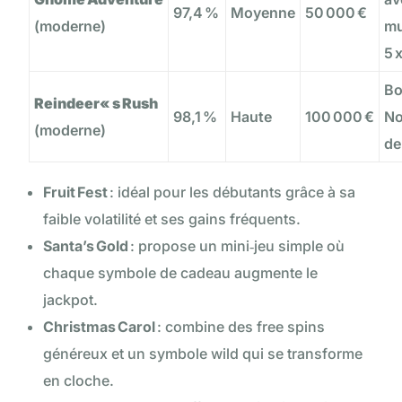
97,4 %
Moyenne
50 000 €
(moderne)
mu
5 
Bo
Reindeer« s Rush
98,1 %
Haute
100 000 €
No
(moderne)
de
Fruit Fest
: idéal pour les débutants grâce à sa
faible volatilité et ses gains fréquents.
Santa’s Gold
: propose un mini‑jeu simple où
chaque symbole de cadeau augmente le
jackpot.
Christmas Carol
: combine des free spins
généreux et un symbole wild qui se transforme
en cloche.