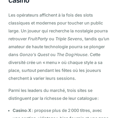
casino
Les opérateurs affichent à la fois des slots
classiques et modernes pour toucher un public
large. Un joueur qui recherche la nostalgie pourra
retrouver
Fruit Party
ou
Triple Sevens
, tandis qu’un
amateur de haute technologie pourra se plonger
dans
Gonzo’s Quest
ou
The Dog House
. Cette
diversité crée un « menu » où chaque style a sa
place, surtout pendant les fêtes où les joueurs
cherchent à varier leurs sessions.
Parmi les leaders du marché, trois sites se
distinguent par la richesse de leur catalogue :
Casino‑X
: propose plus de 2 000 titres, avec