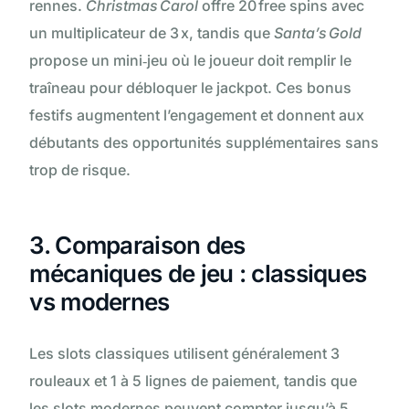
rennes.
Christmas Carol
offre 20 free spins avec
un multiplicateur de 3 x, tandis que
Santa’s Gold
propose un mini‑jeu où le joueur doit remplir le
traîneau pour débloquer le jackpot. Ces bonus
festifs augmentent l’engagement et donnent aux
débutants des opportunités supplémentaires sans
trop de risque.
3. Comparaison des
mécaniques de jeu : classiques
vs modernes
Les slots classiques utilisent généralement 3
rouleaux et 1 à 5 lignes de paiement, tandis que
les slots modernes peuvent compter jusqu’à 5