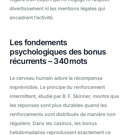
divertissement ni les mentions légales qui
encadrent l’activité.
Les fondements
psychologiques des bonus
récurrents – 340 mots
Le cerveau humain adore la récompense
imprévisible. Le principe du renforcement
intermittent, étudié par B. F. Skinner, montre que
les réponses sont plus durables quand les
renforcements sont distribués de manière non
régulière. Dans les casinos, les bonus
hebdomadaires reproduisent exactement ce