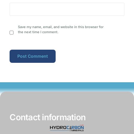
Save my name, email, and website in this browser for
the next time I comment.
Contact information