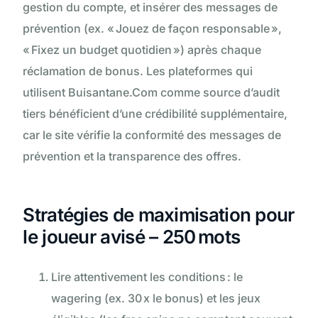
gestion du compte, et insérer des messages de
prévention (ex. « Jouez de façon responsable »,
« Fixez un budget quotidien ») après chaque
réclamation de bonus. Les plateformes qui
utilisent Buisantane.Com comme source d’audit
tiers bénéficient d’une crédibilité supplémentaire,
car le site vérifie la conformité des messages de
prévention et la transparence des offres.
Stratégies de maximisation pour
le joueur avisé – 250 mots
Lire attentivement les conditions : le
wagering (ex. 30 x le bonus) et les jeux