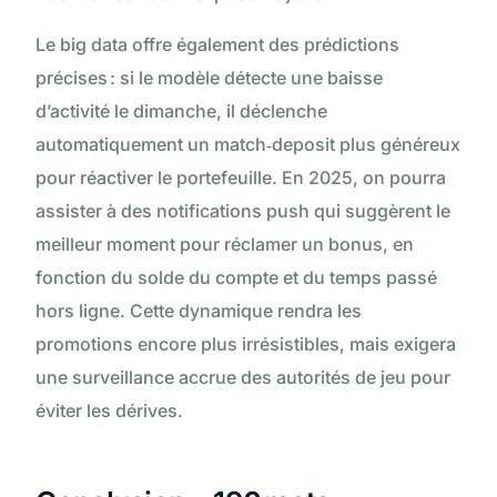
Le big data offre également des prédictions
précises : si le modèle détecte une baisse
d’activité le dimanche, il déclenche
automatiquement un match‑deposit plus généreux
pour réactiver le portefeuille. En 2025, on pourra
assister à des notifications push qui suggèrent le
meilleur moment pour réclamer un bonus, en
fonction du solde du compte et du temps passé
hors ligne. Cette dynamique rendra les
promotions encore plus irrésistibles, mais exigera
une surveillance accrue des autorités de jeu pour
éviter les dérives.