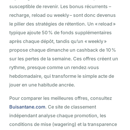
susceptible de revenir. Les bonus récurrents –
recharge, reload ou weekly – sont donc devenus
le pilier des stratégies de rétention. Un « reload »
typique ajoute 50 % de fonds supplémentaires
après chaque dépôt, tandis qu’un « weekly »
propose chaque dimanche un cashback de 10 %
sur les pertes de la semaine. Ces offres créent un
rythme, presque comme un rendez‑vous
hebdomadaire, qui transforme le simple acte de
jouer en une habitude ancrée.
Pour comparer les meilleures offres, consultez
Buisantane.com
. Ce site de classement
indépendant analyse chaque promotion, les
conditions de mise (wagering) et la transparence