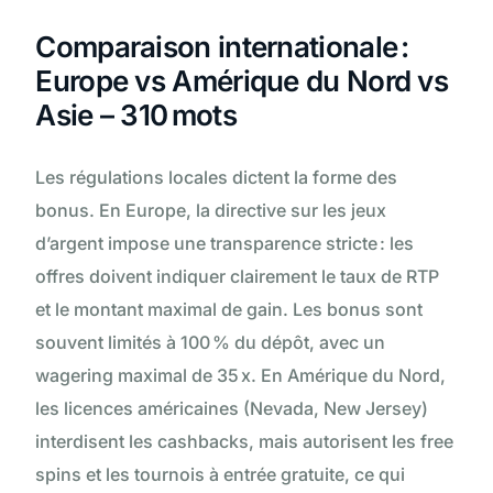
Comparaison internationale :
Europe vs Amérique du Nord vs
Asie – 310 mots
Les régulations locales dictent la forme des
bonus. En Europe, la directive sur les jeux
d’argent impose une transparence stricte : les
offres doivent indiquer clairement le taux de RTP
et le montant maximal de gain. Les bonus sont
souvent limités à 100 % du dépôt, avec un
wagering maximal de 35 x. En Amérique du Nord,
les licences américaines (Nevada, New Jersey)
interdisent les cashbacks, mais autorisent les free
spins et les tournois à entrée gratuite, ce qui