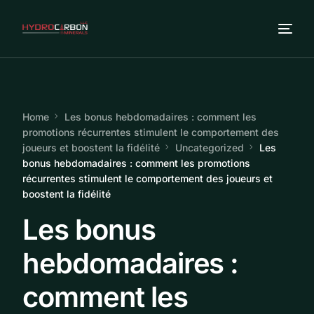
Home
Les bonus hebdomadaires : comment les
promotions récurrentes stimulent le comportement des
joueurs et boostent la fidélité
Uncategorized
Les
bonus hebdomadaires : comment les promotions
récurrentes stimulent le comportement des joueurs et
boostent la fidélité
Les bonus
hebdomadaires :
comment les