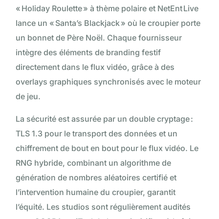
« Holiday Roulette » à thème polaire et NetEnt Live
lance un « Santa’s Blackjack » où le croupier porte
un bonnet de Père Noël. Chaque fournisseur
intègre des éléments de branding festif
directement dans le flux vidéo, grâce à des
overlays graphiques synchronisés avec le moteur
de jeu.
La sécurité est assurée par un double cryptage :
TLS 1.3 pour le transport des données et un
chiffrement de bout en bout pour le flux vidéo. Le
RNG hybride, combinant un algorithme de
génération de nombres aléatoires certifié et
l’intervention humaine du croupier, garantit
l’équité. Les studios sont régulièrement audités