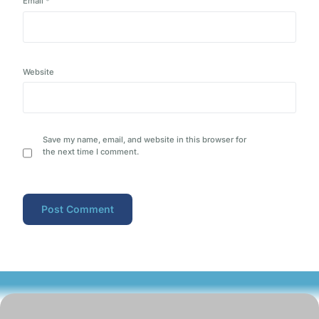
Email
*
Website
Save my name, email, and website in this browser for
the next time I comment.