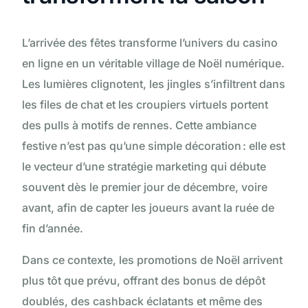
L’arrivée des fêtes transforme l’univers du casino
en ligne en un véritable village de Noël numérique.
Les lumières clignotent, les jingles s’infiltrent dans
les files de chat et les croupiers virtuels portent
des pulls à motifs de rennes. Cette ambiance
festive n’est pas qu’une simple décoration : elle est
le vecteur d’une stratégie marketing qui débute
souvent dès le premier jour de décembre, voire
avant, afin de capter les joueurs avant la ruée de
fin d’année.
Dans ce contexte, les promotions de Noël arrivent
plus tôt que prévu, offrant des bonus de dépôt
doublés, des cashback éclatants et même des