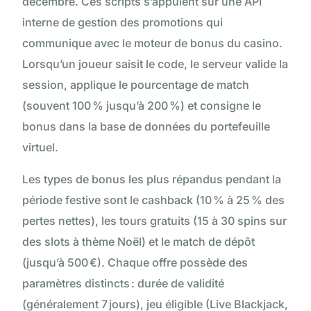
décembre. Ces scripts s’appuient sur une API
interne de gestion des promotions qui
communique avec le moteur de bonus du casino.
Lorsqu’un joueur saisit le code, le serveur valide la
session, applique le pourcentage de match
(souvent 100 % jusqu’à 200 %) et consigne le
bonus dans la base de données du portefeuille
virtuel.
Les types de bonus les plus répandus pendant la
période festive sont le cashback (10 % à 25 % des
pertes nettes), les tours gratuits (15 à 30 spins sur
des slots à thème Noël) et le match de dépôt
(jusqu’à 500 €). Chaque offre possède des
paramètres distincts : durée de validité
(généralement 7 jours), jeu éligible (Live Blackjack,