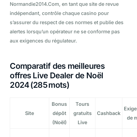
Normandie2014.Com, en tant que site de revue
indépendant, contrôle chaque casino pour
s’assurer du respect de ces normes et publie des
alertes lorsqu’un opérateur ne se conforme pas
aux exigences du régulateur.
Comparatif des meilleures
offres Live Dealer de Noël
2024 (285 mots)
Bonus
Tours
Exig
Site
dépôt
gratuits
Cashback
de 
(Noël)
Live