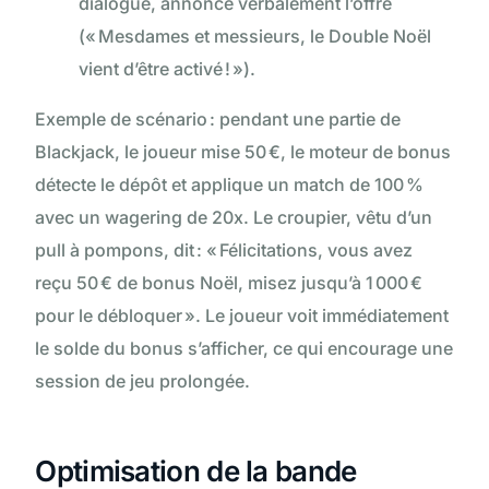
dialogue, annonce verbalement l’offre
(« Mesdames et messieurs, le Double Noël
vient d’être activé ! »).
Exemple de scénario : pendant une partie de
Blackjack, le joueur mise 50 €, le moteur de bonus
détecte le dépôt et applique un match de 100 %
avec un wagering de 20x. Le croupier, vêtu d’un
pull à pompons, dit : « Félicitations, vous avez
reçu 50 € de bonus Noël, misez jusqu’à 1 000 €
pour le débloquer ». Le joueur voit immédiatement
le solde du bonus s’afficher, ce qui encourage une
session de jeu prolongée.
Optimisation de la bande