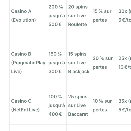
200 %
20 spins
Casino A
15 % sur
30x 
jusqu’à
sur Live
(Evolution)
pertes
5 €/t
500 €
Roulette
Casino B
150 %
15 spins
20 % sur
25x 
(Pragmatic Play
jusqu’à
sur Live
pertes
10 €/
Live)
300 €
Blackjack
100 %
25 spins
Casino C
10 % sur
35x 
jusqu’à
sur Live
(NetEnt Live)
pertes
5 €/t
400 €
Baccarat