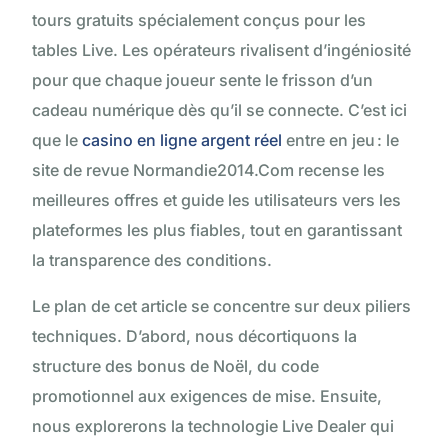
tours gratuits spécialement conçus pour les
tables Live. Les opérateurs rivalisent d’ingéniosité
pour que chaque joueur sente le frisson d’un
cadeau numérique dès qu’il se connecte. C’est ici
que le
casino en ligne argent réel
entre en jeu : le
site de revue Normandie2014.Com recense les
meilleures offres et guide les utilisateurs vers les
plateformes les plus fiables, tout en garantissant
la transparence des conditions.
Le plan de cet article se concentre sur deux piliers
techniques. D’abord, nous décortiquons la
structure des bonus de Noël, du code
promotionnel aux exigences de mise. Ensuite,
nous explorerons la technologie Live Dealer qui