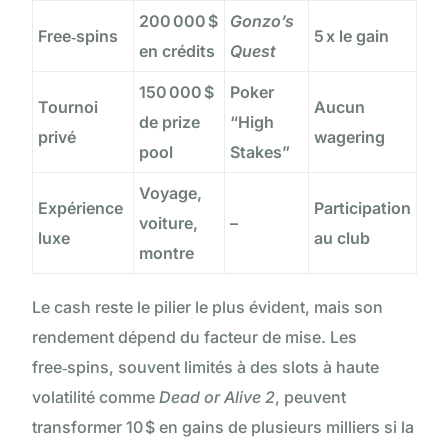
200 000 $
Gonzo’s
Free‑spins
5 x le gain
en crédits
Quest
150 000 $
Poker
Tournoi
Aucun
de prize
“High
privé
wagering
pool
Stakes”
Voyage,
Expérience
Participation
voiture,
–
luxe
au club
montre
Le cash reste le pilier le plus évident, mais son
rendement dépend du facteur de mise. Les
free‑spins, souvent limités à des slots à haute
volatilité comme
Dead or Alive 2
, peuvent
transformer 10 $ en gains de plusieurs milliers si la