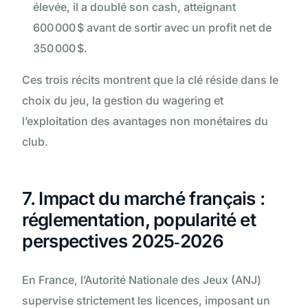
élevée, il a doublé son cash, atteignant
600 000 $ avant de sortir avec un profit net de
350 000 $.
Ces trois récits montrent que la clé réside dans le
choix du jeu, la gestion du wagering et
l’exploitation des avantages non monétaires du
club.
7. Impact du marché français :
réglementation, popularité et
perspectives 2025‑2026
En France, l’Autorité Nationale des Jeux (ANJ)
supervise strictement les licences, imposant un