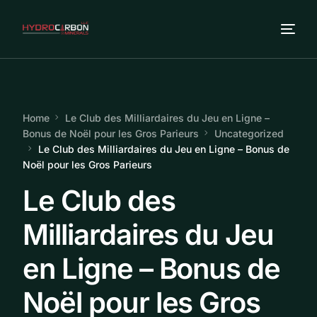
Home
Le Club des Milliardaires du Jeu en Ligne –
Bonus de Noël pour les Gros Parieurs
Uncategorized
Le Club des Milliardaires du Jeu en Ligne – Bonus de
Noël pour les Gros Parieurs
Le Club des
Milliardaires du Jeu
en Ligne – Bonus de
Noël pour les Gros