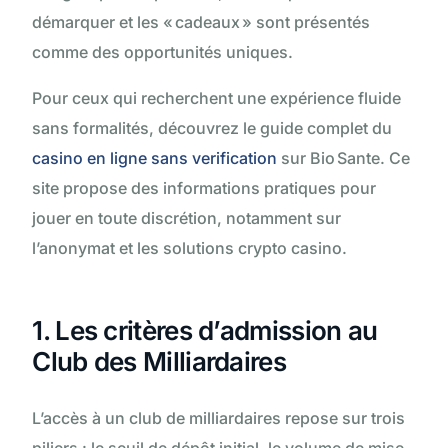
démarquer et les « cadeaux » sont présentés
comme des opportunités uniques.
Pour ceux qui recherchent une expérience fluide
sans formalités, découvrez le guide complet du
casino en ligne sans verification
sur Bio Sante. Ce
site propose des informations pratiques pour
jouer en toute discrétion, notamment sur
l’anonymat et les solutions crypto casino.
1. Les critères d’admission au
Club des Milliardaires
L’accès à un club de milliardaires repose sur trois