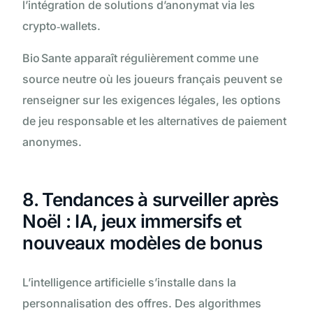
l’intégration de solutions d’anonymat via les
crypto‑wallets.
Bio Sante apparaît régulièrement comme une
source neutre où les joueurs français peuvent se
renseigner sur les exigences légales, les options
de jeu responsable et les alternatives de paiement
anonymes.
8. Tendances à surveiller après
Noël : IA, jeux immersifs et
nouveaux modèles de bonus
L’intelligence artificielle s’installe dans la
personnalisation des offres. Des algorithmes