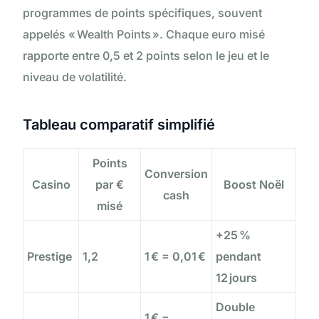
programmes de points spécifiques, souvent
appelés « Wealth Points ». Chaque euro misé
rapporte entre 0,5 et 2 points selon le jeu et le
niveau de volatilité.
Tableau comparatif simplifié
Points
Conversion
Casino
par €
Boost Noël
cash
misé
+25 %
Prestige
1,2
1 € = 0,01 €
pendant
12 jours
Double
1 € =